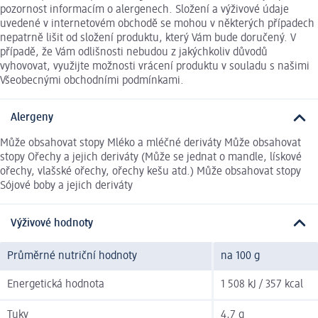
pozornost informacím o alergenech. Složení a výživové údaje
uvedené v internetovém obchodě se mohou v některých případech
nepatrně lišit od složení produktu, který Vám bude doručený. V
případě, že Vám odlišnosti nebudou z jakýchkoliv důvodů
vyhovovat, využijte možnosti vrácení produktu v souladu s našimi
Všeobecnými obchodními podmínkami.
Alergeny
Může obsahovat stopy Mléko a mléčné deriváty Může obsahovat
stopy Ořechy a jejich deriváty (Může se jednat o mandle, lískové
ořechy, vlašské ořechy, ořechy kešu atd.) Může obsahovat stopy
Sójové boby a jejich deriváty
Výživové hodnoty
Průměrné nutriční hodnoty
na 100 g
Energetická hodnota
1 508 kJ / 357 kcal
Tuky
4,7 g