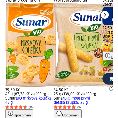
Vybrat prodejnu dm
Vybrat prodejnu dm
Skladem,
Všechny
27,50 Kč
55 g (50,
BioKids
b
křupky s
g
Upoz
Skla
Všech
39,50 Kč
34,50 Kč
45 g (87,78 Kč za 100 g)
25 g (138,00 Kč za 100 g)
Sunar
BIO mrkvová kolečka,
Sunar
BIO moje první
45 g
dětská křupka, 25 g
(10)
(9)
Upozornění
Upozornění