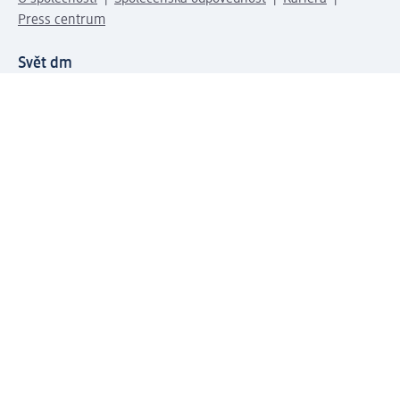
Press centrum
Svět dm
Platební možnosti
Spojte se s dm