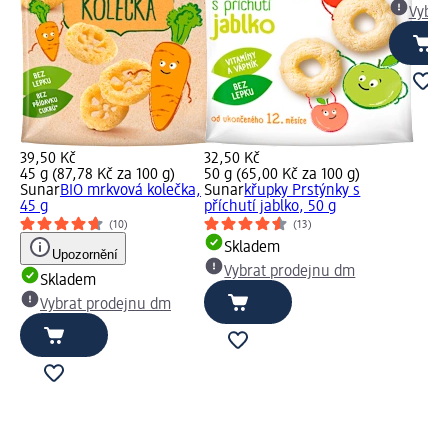
Vybra
39,50 Kč
32,50 Kč
45 g (87,78 Kč za 100 g)
50 g (65,00 Kč za 100 g)
Sunar
BIO mrkvová kolečka,
Sunar
křupky Prstýnky s
45 g
příchutí jablko, 50 g
(10)
(13)
Skladem
Upozornění
Vybrat prodejnu dm
Skladem
Vybrat prodejnu dm