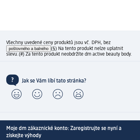
Všechny uvedené ceny produktů jsou vč. DPH, bez
poštovného a balného
(§) Na tento produkt nelze uplatnit
slevu.
(#) Za tento produkt neobdržíte dm active beauty body.
Jak se Vám líbí tato stránka?
Moje dm zákaznické konto: Zaregistrujte se nyní a
získejte výhody