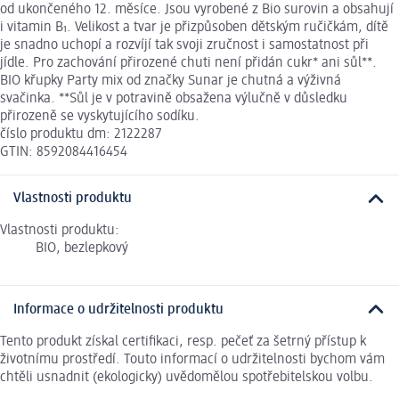
od ukončeného 12. měsíce. Jsou vyrobené z Bio surovin a obsahují
i vitamin B₁. Velikost a tvar je přizpůsoben dětským ručičkám, dítě
je snadno uchopí a rozvíjí tak svoji zručnost i samostatnost při
jídle. Pro zachování přirozené chuti není přidán cukr* ani sůl**.
BIO křupky Party mix od značky Sunar je chutná a výživná
svačinka. **Sůl je v potravině obsažena výlučně v důsledku
přirozeně se vyskytujícího sodíku.
číslo produktu dm: 2122287
GTIN: 8592084416454
Vlastnosti produktu
Vlastnosti produktu:
BIO, bezlepkový
Informace o udržitelnosti produktu
Tento produkt získal certifikaci, resp. pečeť za šetrný přístup k
životnímu prostředí. Touto informací o udržitelnosti bychom vám
chtěli usnadnit (ekologicky) uvědomělou spotřebitelskou volbu.