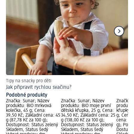
Tipy na snacky pro děti
Tip
Jak připravit rychlou svačinu?
Co
Podobné produkty
Značka: Sunar; Název
Značka: Sunar; Název
Značka: 
produktu: BIO mrkvová
produktu: BIO moje první
produktu
kolečka, 45 g; Cena:
dětská křupka, 25 g; Cena:
křupky s
39,50 Kč; Základní cena: 45
34,50 Kč; Základní cena: 25
g; Cena:
g (87,78 Kč za 100 g);
g (138,00 Kč za 100 g);
cena: 55
Dostupnost: Status zelený
Dostupnost: Status zelený
g); Pouze
Skladem, Status šedý
Skladem, Status šedý
Dostupno