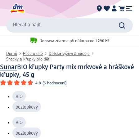
Hledat a najít
Doprava zdarma při nákupu od 1 290 Kč
Domů
Péče o dítě
Dětská výživa & nápoje
Snacky a křupky pro děti
Sunar
BIO křupky Party mix mrkvové a hráškové
křupky, 45 g
4.8
(
5 hodnocení
)
BIO
bezlepkový
BIO
bezlepkový