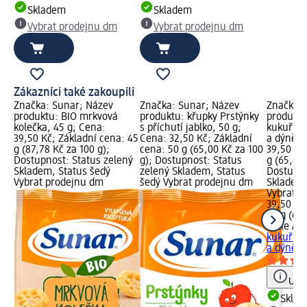
Skladem
Skladem
Vybrat prodejnu dm
Vybrat prodejnu dm
Zákazníci také zakoupili
Značka: Sunar; Název
Značka: Sunar; Název
Značka: 
produktu: BIO mrkvová
produktu: křupky Prstýnky
produktu
kolečka, 45 g; Cena:
s příchutí jablko, 50 g;
kukuřičn
39,50 Kč; Základní cena: 45
Cena: 32,50 Kč; Základní
a dýně, 
g (87,78 Kč za 100 g);
cena: 50 g (65,00 Kč za 100
39,50 Kč
Dostupnost: Status zelený
g); Dostupnost: Status
g (65,83 
Skladem, Status šedý
zelený Skladem, Status
Dostupno
Vybrat prodejnu dm
šedý Vybrat prodejnu dm
Skladem,
Vybrat p
39,50 Kč
60 g (65,
Little An
kukuřičn
a dýně, 
Upoz
Skla