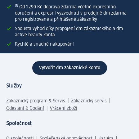
⁽¹⁾ Od 1 290 Kč doprava zdarma včetně expresního
doručení a expresní vyzvednutí v prodejně dm zdarma
pro registrované a přihlášené zákazníky
Spousta výhod díky propojení dm zákaznického a dm
active beauty konta
Rychlé a snadné nakupování
Vytvořit dm zákaznické konto
Služby
Zákaznický program & Servis
Zákaznický servis
Odeslání & Dodání
Vrácení zboží
Společnost
O společnosti
Společenská odpovědnost
Kariéra