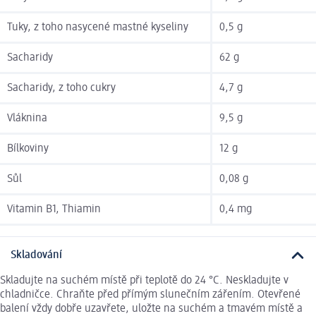
Tuky, z toho nasycené mastné kyseliny
0,5 g
Sacharidy
62 g
Sacharidy, z toho cukry
4,7 g
Vláknina
9,5 g
Bílkoviny
12 g
Sůl
0,08 g
Vitamin B1, Thiamin
0,4 mg
Skladování
Skladujte na suchém místě při teplotě do 24 °C. Neskladujte v
chladničce. Chraňte před přímým slunečním zářením. Otevřené
balení vždy dobře uzavřete, uložte na suchém a tmavém místě a