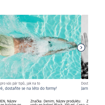
ro vás pár tipů, jak na to
Dostaňte pleť a
é, dostaňte se na léto do formy!
Jarní probuz
MEN; Název
Značka: Denim; Název produktu:
Značka: De