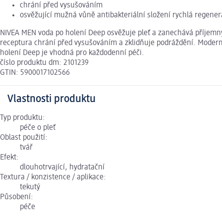
chrání před vysušováním
osvěžující mužná vůně antibakteriální složení rychlá regene
NIVEA MEN voda po holení Deep osvěžuje pleť a zanechává příjemný 
receptura chrání před vysušováním a zklidňuje podráždění. Moderní
holení Deep je vhodná pro každodenní péči.
číslo produktu dm: 2101239
GTIN: 5900017102566
Vlastnosti produktu
Typ produktu:
péče o pleť
Oblast použití:
tvář
Efekt:
dlouhotrvající, hydratační
Textura / konzistence / aplikace:
tekutý
Působení:
péče