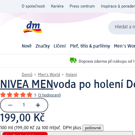
O společnosti
Kariéra
Press centrum
Inspirace & poraden
Hledat a n
Nově
Značky
Líčení
Pleť, tělo & parfémy
Men's Wor
Doprava zdarma při nákupu od 1
Domů
Men's World
Holení
NIVEA MEN
voda po holení D
5
(
3 hodnocení
)
199,00 Kč
100 ml (199,00 Kč za 100 ml)
vč. DPH plus
poštovné