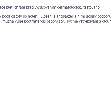
race pleti chrání před vysušováním dermatologicky testováno
pocit čistoty po holení. Složení s antibakteriálními účinky podpo
 mužná vůně podtrhne váš osobní styl. Rychlé vstřebávání a dlouhot