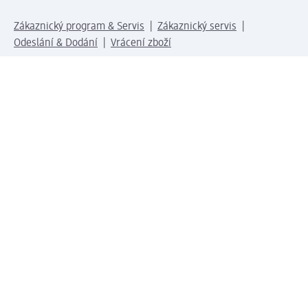
Zákaznický program & Servis
Zákaznický servis
Odeslání & Dodání
Vrácení zboží
Společnost
O společnosti
Společenská odpovědnost
Kariéra
Press centrum
Svět dm
Platební možnosti