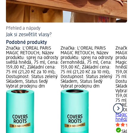
Přehled a nápady
Ná
Jak si zesvětlit vlasy?
Ja
Podobné produkty
Značka: L'ORÉAL PARiS
Značka: L'ORÉAL PARiS
Značka: 
MAGIC RETOUCH; Název
MAGIC RETOUCH; Název
MAGIC R
produktu: sprej na odrosty
produktu: sprej na odrosty
produktu
světlá hnědá, 75 ml; Cena:
černohnědá, 75 ml; Cena:
Magic Re
159,00 Kč; Základní cena:
159,00 Kč; Základní cena:
hnědá, 7
75 ml (21,20 Kč za 10 ml);
75 ml (21,20 Kč za 10 ml);
159,00 K
Dostupnost: Status zelený
Dostupnost: Status zelený
75 ml (21
Skladem, Status šedý
Skladem, Status šedý
Dostupno
Vybrat prodejnu dm
Vybrat prodejnu dm
Skladem,
Vybrat p
159,00 K
75 ml (21
L'ORÉAL
RETOUC
Magic Re
hnědá, 7
Skla