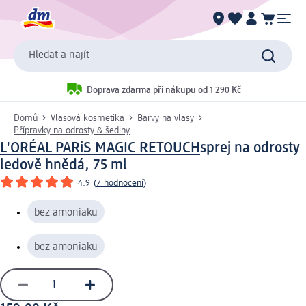
Hledat a najít
Doprava zdarma při nákupu od 1 290 Kč
Domů
Vlasová kosmetika
Barvy na vlasy
Přípravky na odrosty & šediny
L'ORÉAL PARiS MAGIC RETOUCH
sprej na odrosty
ledově hnědá, 75 ml
4.9
(
7 hodnocení
)
bez amoniaku
bez amoniaku