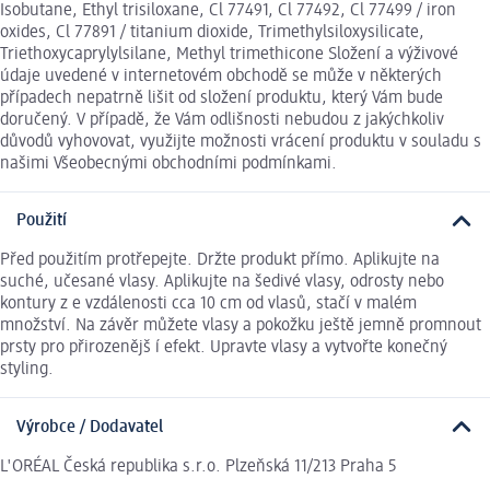
Isobutane, Ethyl trisiloxane, Cl 77491, Cl 77492, Cl 77499 / iron
oxides, Cl 77891 / titanium dioxide, Trimethylsiloxysilicate,
Triethoxycaprylylsilane, Methyl trimethicone Složení a výživové
údaje uvedené v internetovém obchodě se může v některých
případech nepatrně lišit od složení produktu, který Vám bude
doručený. V případě, že Vám odlišnosti nebudou z jakýchkoliv
důvodů vyhovovat, využijte možnosti vrácení produktu v souladu s
našimi Všeobecnými obchodními podmínkami.
Použití
Před použitím protřepejte. Držte produkt přímo. Aplikujte na
suché, učesané vlasy. Aplikujte na šedivé vlasy, odrosty nebo
kontury z e vzdálenosti cca 10 cm od vlasů, stačí v malém
množství. Na závěr můžete vlasy a pokožku ještě jemně promnout
prsty pro přirozenějš í efekt. Upravte vlasy a vytvořte konečný
styling.
Výrobce / Dodavatel
L'ORÉAL Česká republika s.r.o. Plzeňská 11/213 Praha 5