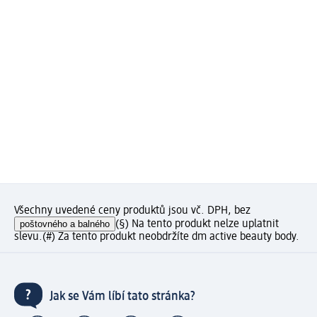
Všechny uvedené ceny produktů jsou vč. DPH, bez
poštovného a balného
(§) Na tento produkt nelze uplatnit
slevu.
(#) Za tento produkt neobdržíte dm active beauty body.
Jak se Vám líbí tato stránka?