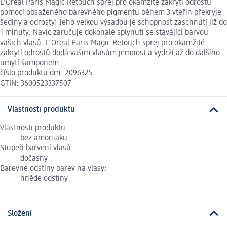
L'Oreal Paris Magic Retouch sprej pro okamžité zakrytí odrostů
pomocí obsaženého barevného pigmentu během 3 vteřin překryje
šediny a odrosty! Jeho velkou výsadou je schopnost zaschnutí již do
1 minuty. Navíc zaručuje dokonalé splynutí se stávající barvou
vašich vlasů. L'Oreal Paris Magic Retouch sprej pro okamžité
zakrytí odrostů dodá vašim vlasům jemnost a vydrží až do dalšího
umytí šamponem.
číslo produktu dm: 2096325
GTIN: 3600523337507
Vlastnosti produktu
Vlastnosti produktu:
bez amoniaku
Stupeň barvení vlasů:
dočasný
Barevné odstíny barev na vlasy:
hnědé odstíny
Složení