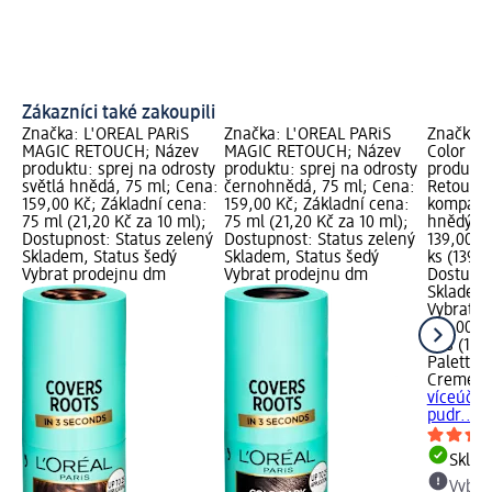
Zákazníci také zakoupili
Značka: L'ORÉAL PARiS
Značka: L'ORÉAL PARiS
Značka: 
MAGIC RETOUCH; Název
MAGIC RETOUCH; Název
Color Cr
produktu: sprej na odrosty
produktu: sprej na odrosty
produktu
světlá hnědá, 75 ml; Cena:
černohnědá, 75 ml; Cena:
Retouch 
159,00 Kč; Základní cena:
159,00 Kč; Základní cena:
kompaktn
75 ml (21,20 Kč za 10 ml);
75 ml (21,20 Kč za 10 ml);
hnědý, 1
Dostupnost: Status zelený
Dostupnost: Status zelený
139,00 K
Skladem, Status šedý
Skladem, Status šedý
ks (139,0
Vybrat prodejnu dm
Vybrat prodejnu dm
Dostupno
Skladem,
Vybrat p
139,00 K
1 ks (139
Palette I
Creme
Pa
víceúčel
pudr..., 
Skla
Vybra