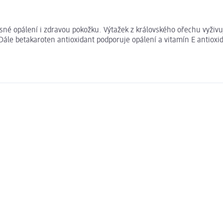
 opálení i zdravou pokožku. Výtažek z královského ořechu vyživuje 
 Dále betakaroten antioxidant podporuje opálení a vitamín E antiox