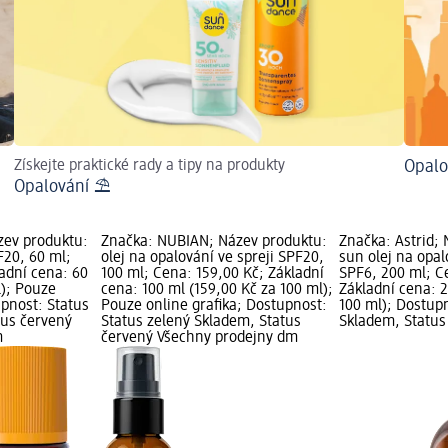
Získejte praktické rady a tipy na produkty
Opalo
Opalování ⛱
zev produktu:
Značka: NUBIAN; Název produktu:
Značka: Astrid;
F20, 60 ml;
olej na opalování ve spreji SPF20,
sun olej na opal
adní cena: 60
100 ml; Cena: 159,00 Kč; Základní
SPF6, 200 ml; C
l); Pouze
cena: 100 ml (159,00 Kč za 100 ml);
Základní cena: 2
upnost: Status
Pouze online grafika; Dostupnost:
100 ml); Dostupn
tus červený
Status zelený Skladem, Status
Skladem, Status
m
červený Všechny prodejny dm