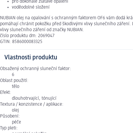
pro dokonale zlatavé opálení
voděodolné složení
NUBIAN olej na opalování s ochranným faktorem OF6 vám dodá krásné
pomáhají chránit pokožku před škodlivými vlivy slunečního záření.
vlivy slunečního záření od značky NUBIAN.
číslo produktu dm: 2069047
GTIN: 8586000083325
Vlastnosti produktu
Obsažený ochranný sluneční faktor:
6
Oblast použití:
tělo
Efekt:
dlouhotrvající, tónující
Textura / konzistence / aplikace:
olej
Působení:
péče
Typ pleti: