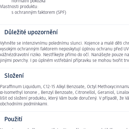
normální pokožka
Vlastnosti produktu:
s ochranným faktorem (SPF)
Důležité upozornění
Vyhněte se intenzivnímu polednímu slunci. Kojence a malé děti ch
vysokým ochranným faktorem neposkytují úplnou ochranu před UV zá
vážnézdravotní riziko. Nestříkejte přímo do očí. Nanášejte pouze 
jinými povrchy. I po úplném vstřebání přípravku se mohou tvořit t
Složení
Paraffinum Liquidum, C12-15 Alkyl Benzoate, Octyl Methoxycinnama
α-Isomethyl Ionone , Benzyl Benzoate, Citronellol, Geraniol, Lina
lišit od složení produktu, který Vám bude doručený. V případě, že
obchodními podmínkami.
Použití