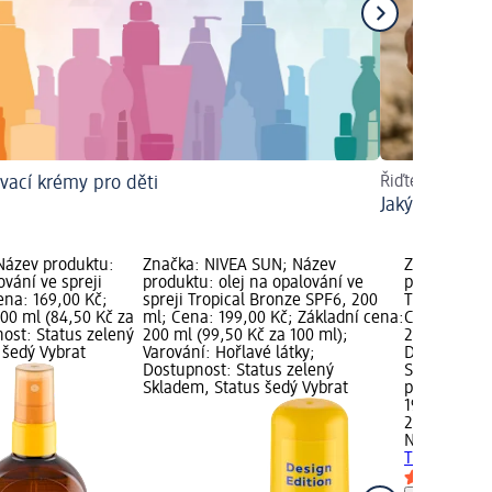
vací krémy pro děti
Řiďte se fotot
Jaký ochranný
 Název produktu:
Značka: NIVEA SUN; Název
Značka: NI
ování ve spreji
produktu: olej na opalování ve
produktu: m
ena: 169,00 Kč;
spreji Tropical Bronze SPF6, 200
Tropical Br
00 ml (84,50 Kč za
ml; Cena: 199,00 Kč; Základní cena:
Cena: 199,0
ost: Status zelený
200 ml (99,50 Kč za 100 ml);
200 ml (99,
 šedý Vybrat
Varování: Hořlavé látky;
Dostupnost:
Dostupnost: Status zelený
Skladem, St
Skladem, Status šedý Vybrat
prodejnu d
199,00 Kč
200 ml (99,
NIVEA SUN
m
Tropical Br