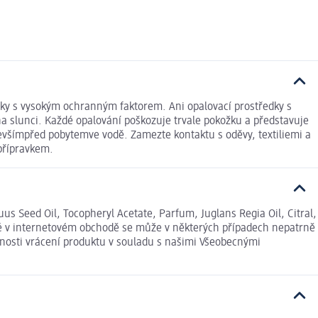
vky s vysokým ochranným faktorem. Ani opalovací prostředky s
 slunci. Každé opalování poškozuje trvale pokožku a představuje
evšímpřed pobytemve vodě. Zamezte kontaktu s oděvy, textiliemi a
 přípravkem.
 Seed Oil, Tocopheryl Acetate, Parfum, Juglans Regia Oil, Citral,
ené v internetovém obchodě se může v některých případech nepatrně
ožnosti vrácení produktu v souladu s našimi Všeobecnými