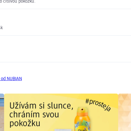
 citlivou pokožku.
sk
y od NUBIAN