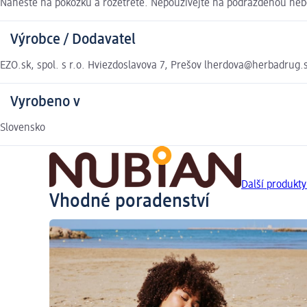
Naneste na pokožku a rozetřete. Nepoužívejte na podrážděnou nebo
Výrobce / Dodavatel
EZO.sk, spol. s r.o. Hviezdoslavova 7, Prešov lherdova@herbadrug.
Vyrobeno v
Slovensko
Další produkt
Vhodné poradenství