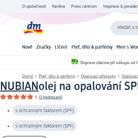
O společnosti
Kariéra
Press centrum
Inspirace & poraden
Hledat a n
Nově
Značky
Líčení
Pleť, tělo & parfémy
Men's Wor
Doprava zdarma při nákupu od 1
Domů
Pleť, tělo & parfémy
Opalovací přípravky
Opalovac
NUBIAN
olej na opalování SP
5
(
3 hodnocení
)
s ochranným faktorem (SPF)
s ochranným faktorem (SPF)