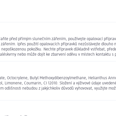
raňte před přímým slunečním zářením, používejte opalovací přípra
řením. Ipřes použití opalovacích přípravků nezůstávejte dlouho na
na nepoškozenou pokožku. Nechte přípravek důkladně vstřebat, před
rvaléskvrny nebo může dojít ke zbarvení oděvu v místech kontaktu s
te, Octocrylene, Butyl Methoxydibenzoylmethane, Helianthus Annuus
lool, Limonene, Coumarin, CI 12010. Složení a výživové údaje uved
 Vám odlišnosti nebudou z jakýchkoliv důvodů vyhovovat, využijte m