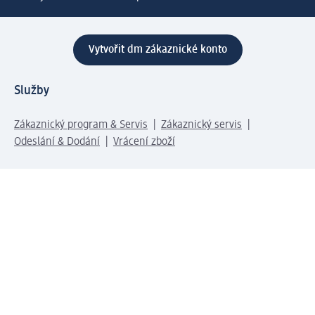
Vytvořit dm zákaznické konto
Služby
Zákaznický program & Servis
Zákaznický servis
Odeslání & Dodání
Vrácení zboží
Společnost
O společnosti
Společenská odpovědnost
Kariéra
Press centrum
Svět dm