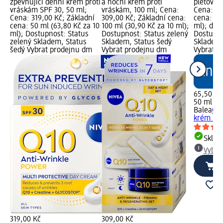
zpevňující denní krém proti
a noční krém proti
pleťový 
vráskám SPF 30, 50 ml;
vráskám, 100 ml; Cena:
Cena: 65
Cena: 319,00 Kč; Základní
309,00 Kč; Základní cena:
cena: 50 
cena: 50 ml (63,80 Kč za 10
100 ml (30,90 Kč za 10 ml);
ml); dm 
ml); Dostupnost: Status
Dostupnost: Status zelený
Dostupno
zelený Skladem, Status
Skladem, Status šedý
Skladem,
šedý Vybrat prodejnu dm
Vybrat prodejnu dm
Vybrat p
65,50 Kč
50 ml (13
Balea
Q10
krém SPF
Skla
Vybra
319,00 Kč
309,00 Kč