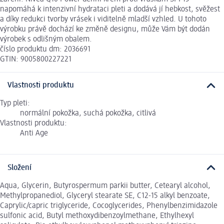
napomáhá k intenzivní hydrataci pleti a dodává jí hebkost, svěžest
a díky redukci tvorby vrásek i viditelně mladší vzhled. U tohoto
výrobku právě dochází ke změně designu, může Vám být dodán
výrobek s odlišným obalem.
číslo produktu dm: 2036691
GTIN: 9005800227221
Vlastnosti produktu
Typ pleti:
normální pokožka, suchá pokožka, citlivá
Vlastnosti produktu:
Anti Age
Složení
Aqua, Glycerin, Butyrospermum parkii butter, Cetearyl alcohol,
Methylpropanediol, Glyceryl stearate SE, C12-15 alkyl benzoate,
Caprylic/capric triglyceride, Cocoglycerides, Phenylbenzimidazole
sulfonic acid, Butyl methoxydibenzoylmethane, Ethylhexyl