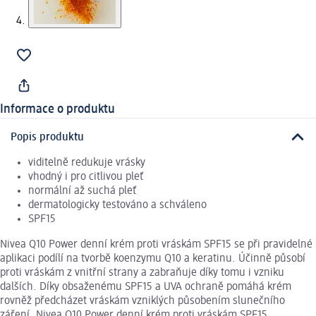
Informace o produktu
Popis produktu
viditelně redukuje vrásky
vhodný i pro citlivou pleť
normální až suchá pleť
dermatologicky testováno a schváleno
SPF15
Nivea Q10 Power denní krém proti vráskám SPF15 se při pravidelné
aplikaci podílí na tvorbě koenzymu Q10 a keratinu. Účinně působí
proti vráskám z vnitřní strany a zabraňuje díky tomu i vzniku
dalších. Díky obsaženému SPF15 a UVA ochraně pomáhá krém
rovněž předcházet vráskám vzniklých působením slunečního
záření. Nivea Q10 Power denní krém proti vráskám SPF15