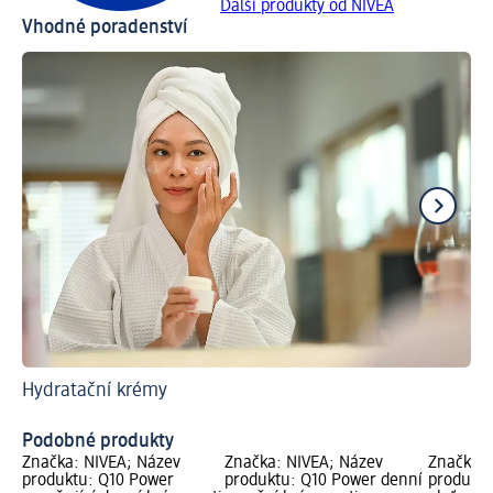
Další produkty od NIVEA
Vhodné poradenství
Hydratační krémy
Jak
Sp
Podobné produkty
Značka: NIVEA; Název
Značka: NIVEA; Název
Značka: 
produktu: Q10 Power
produktu: Q10 Power denní
produktu