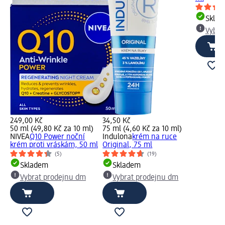
Skla
Vybra
249,00 Kč
34,50 Kč
50 ml (49,80 Kč za 10 ml)
75 ml (4,60 Kč za 10 ml)
NIVEA
Q10 Power noční
Indulona
krém na ruce
krém proti vráskám, 50 ml
Original, 75 ml
(5)
(19)
Skladem
Skladem
Vybrat prodejnu dm
Vybrat prodejnu dm