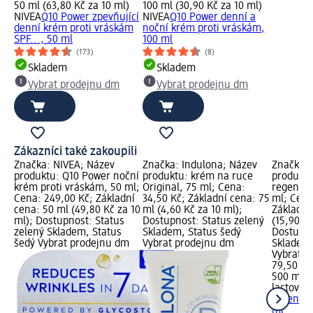
50 ml (63,80 Kč za 10 ml)
100 ml (30,90 Kč za 10 ml)
NIVEA
Q10 Power zpevňující
NIVEA
Q10 Power denní a
denní krém proti vráskám
noční krém proti vráskám,
SPF..., 50 ml
100 ml
(173)
(8)
Skladem
Skladem
Vybrat prodejnu dm
Vybrat prodejnu dm
Zákazníci také zakoupili
Značka: NIVEA; Název
Značka: Indulona; Název
Značka: 
produktu: Q10 Power noční
produktu: krém na ruce
produktu
krém proti vráskám, 50 ml;
Original, 75 ml; Cena:
regenera
Cena: 249,00 Kč; Základní
34,50 Kč; Základní cena: 75
ml; Cena
cena: 50 ml (49,80 Kč za 10
ml (4,60 Kč za 10 ml);
Základní
ml); Dostupnost: Status
Dostupnost: Status zelený
(15,90 Kč
zelený Skladem, Status
Skladem, Status šedý
Dostupno
šedý Vybrat prodejnu dm
Vybrat prodejnu dm
Skladem,
Vybrat p
79,50 Kč
500 ml (
lactovit
s
regenera
ml