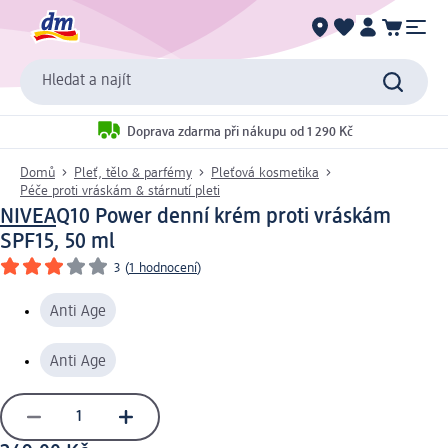
Hledat a najít
Doprava zdarma při nákupu od 1 290 Kč
Domů
Pleť, tělo & parfémy
Pleťová kosmetika
Péče proti vráskám & stárnutí pleti
NIVEA
Q10 Power denní krém proti vráskám
SPF15, 50 ml
3
(
1 hodnocení
)
Anti Age
Anti Age