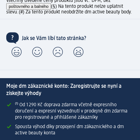
Všechny uvedené ceny produktů jsou vč. DPH, bez
poštovného a balného
(§) Na tento produkt nelze uplatnit
slevu.
(#) Za tento produkt neobdržíte dm active beauty body.
Jak se Vám líbí tato stránka?
Moje dm zákaznické konto: Zaregistrujte se nyní a
získejte výhody
⁽¹⁾ Od 1 290 Kč doprava zdarma včetně expresního
doručení a expresní vyzvednutí v prodejně dm zdarma
pro registrované a přihlášené zákazníky
Spousta výhod díky propojení dm zákaznického a dm
active beauty konta