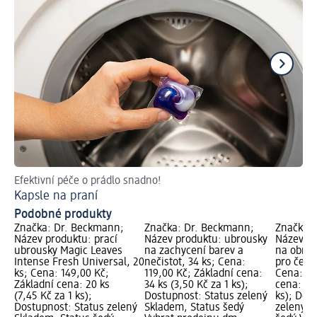
Efektivní péče o prádlo snadno!
Pro
Kapsle na praní
Pr
Podobné produkty
Značka: Dr. Beckmann;
Značka: Dr. Beckmann;
Značka: 
Název produktu: prací
Název produktu: ubrousky
Název pr
ubrousky Magic Leaves
na zachycení barev a
na obnov
Intense Fresh Universal, 20
nečistot, 34 ks; Cena:
pro černé
ks; Cena: 149,00 Kč;
119,00 Kč; Základní cena:
Cena: 11
Základní cena: 20 ks
34 ks (3,50 Kč za 1 ks);
cena: 10 
(7,45 Kč za 1 ks);
Dostupnost: Status zelený
ks); Dos
Dostupnost: Status zelený
Skladem, Status šedý
zelený S