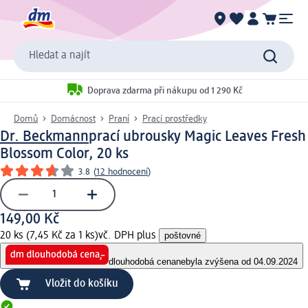
Hledat a najít
Doprava zdarma při nákupu od 1 290 Kč
Domů
Domácnost
Praní
Prací prostředky
Dr. Beckmann
prací ubrousky Magic Leaves Fresh
Blossom Color, 20 ks
3.8
(
12 hodnocení
)
149,00 Kč
20 ks (7,45 Kč za 1 ks)
vč. DPH plus
poštovné
dlouhodobá cena
nebyla zvýšena od 04.09.2024
Vložit do košíku