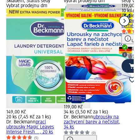
Skladem, Status šedý
Vybrat prodejnu dm
šedý Vyb
Vybrat prodejnu dm
119,00 K
10 ks (11
Dr. Bec
obnovu b
černé...,
Upoz
Skla
Vybra
119,00 Kč
149,00 Kč
34 ks (3,50 Kč za 1 ks)
20 ks (7,45 Kč za 1 ks)
Dr. Beckmann
ubrousky na
Dr. Beckmann
prací
zachycení barev a nečistot,
ubrousky Magic Leaves
34 ks
Intense Fresh..., 20 ks
(0)
(5)