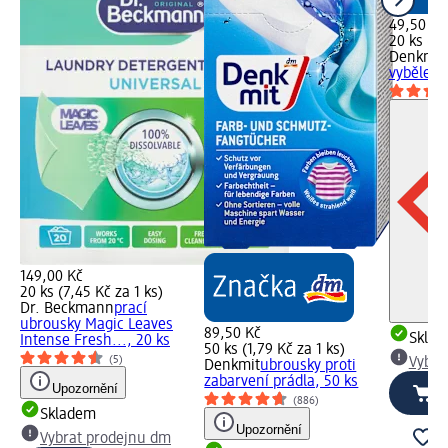
49,50 Kč
20 ks (2,
Denkmit
vybělení 
149,00 Kč
20 ks (7,45 Kč za 1 ks)
Dr. Beckmann
prací
ubrousky Magic Leaves
89,50 Kč
Skla
Intense Fresh..., 20 ks
50 ks (1,79 Kč za 1 ks)
(5)
Vybra
Denkmit
ubrousky proti
zabarvení prádla, 50 ks
Upozornění
(886)
Skladem
Upozornění
Vybrat prodejnu dm