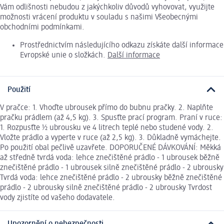
Vám odlišnosti nebudou z jakýchkoliv důvodů vyhovovat, využijte
možnosti vrácení produktu v souladu s našimi Všeobecnými
obchodními podmínkami.
Prostřednictvím následujícího odkazu získáte další informace
Evropské unie o složkách.
Další informace
Použití
V pračce: 1. Vhoďte ubrousek přímo do bubnu pračky. 2. Naplňte
pračku prádlem (až 4,5 kg). 3. Spusťte prací program. Praní v ruce:
1. Rozpusťte ½ ubrousku ve 4 litrech teplé nebo studené vody. 2.
Vložte prádlo a vyperte v ruce (až 2,5 kg). 3. Důkladně vymáchejte.
Po použití obal pečlivě uzavřete. DOPORUČENÉ DÁVKOVÁNÍ: Měkká
až středně tvrdá voda: lehce znečištěné prádlo - 1 ubrousek běžně
znečištěné prádlo - 1 ubrousek silně znečištěné prádlo - 2 ubrousky
Tvrdá voda: lehce znečištěné prádlo - 2 ubrousky běžně znečištěné
prádlo - 2 ubrousky silně znečištěné prádlo - 2 ubrousky Tvrdost
vody zjistíte od vašeho dodavatele.