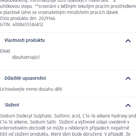
skladovatelný, minimalizuje užiti obalových materiálů** a
uhlíkovou stopu. **srovnání s běžným tekutým pracím prostředkem
v plastové lahvi se srovnatelným množstvím pracích dávek.
číslo produktu dm: 2029166
GTIN: 4008455584812
Vlastnosti produktu
Efekt:
dlouhotrvající
Důležité upozornění
Uchovávejte mimo dosahu dětí.
Složení
Sodium Dodecyl Sulphate, Sulfonic acid, C14-16-alkane hydroxy and
C14-16 alkene, Sodium Salts. Složení a výživové údaje uvedené v
internetovém obchodě se může v některých případech nepatrně
lišit od složení produktu, který Vám bude doručený. V případě, že