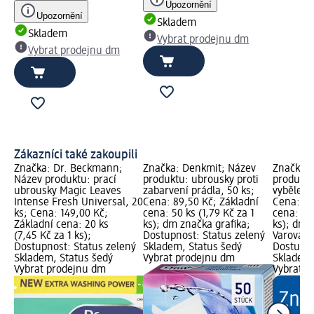
Upozornění
Upozornění
Skladem
Skladem
Vybrat prodejnu dm
Vybrat prodejnu dm
Zákazníci také zakoupili
Značka: Dr. Beckmann;
Značka: Denkmit; Název
Značka: 
Název produktu: prací
produktu: ubrousky proti
produktu
ubrousky Magic Leaves
zabarvení prádla, 50 ks;
vybělení 
Intense Fresh Universal, 20
Cena: 89,50 Kč; Základní
Cena: 49
ks; Cena: 149,00 Kč;
cena: 50 ks (1,79 Kč za 1
cena: 20 
Základní cena: 20 ks
ks); dm značka grafika;
ks); dm 
(7,45 Kč za 1 ks);
Dostupnost: Status zelený
Varování:
Dostupnost: Status zelený
Skladem, Status šedý
Dostupno
Skladem, Status šedý
Vybrat prodejnu dm
Skladem,
Vybrat prodejnu dm
Vybrat p