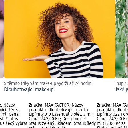
S těmito triky vám make-up vydrží až 24 hodin!
Inspir
Dlouhotrvající make-up
Jaké j
; Název
Značka: MAX FACTOR; Název
Značka: MAX FA
jící rtěnka
produktu: dlouhotrvající rtěnka
produktu: dlouho
3 ml; Cena:
Lipfinity 310 Essential Violet, 3 ml;
Lipfinity 022 For
st: Status
Cena: 249,00 Kč; Dostupnost:
Cena: 249,00 Kč
tus šedý Vybrat
Status zelený Skladem, Status šedý
ml (83,00 Kč za 