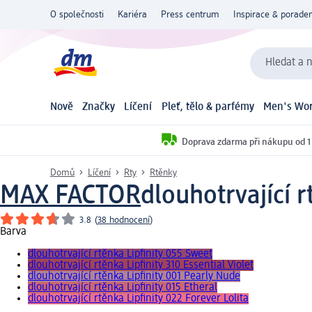
O společnosti
Kariéra
Press centrum
Inspirace & poraden
Hledat a n
Nově
Značky
Líčení
Pleť, tělo & parfémy
Men's Wor
Doprava zdarma při nákupu od 1
Domů
Líčení
Rty
Rtěnky
MAX FACTOR
dlouhotrvající r
3.8
(
38 hodnocení
)
Barva
dlouhotrvající rtěnka Lipfinity 055 Sweet
dlouhotrvající rtěnka Lipfinity 310 Essential Violet
dlouhotrvající rtěnka Lipfinity 001 Pearly Nude
dlouhotrvající rtěnka Lipfinity 015 Etheral
dlouhotrvající rtěnka Lipfinity 022 Forever Lolita