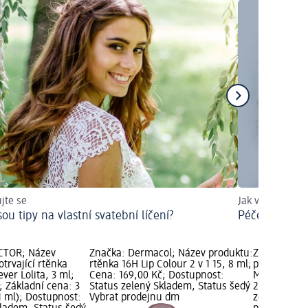
ujte se
Jak vypadat sv
sou tipy na vlastní svatební líčení?
Péče o pleť 3
CTOR; Název
Značka: Dermacol; Název produktu:
Značka: MA
trvající rtěnka
rtěnka 16H Lip Colour 2 v 1 15, 8 ml;
produktu: rt
ever Lolita, 3 ml;
Cena: 169,00 Kč; Dostupnost:
Moisture 09
; Základní cena: 3
Status zelený Skladem, Status šedý
279,00 Kč; 
1 ml); Dostupnost:
Vybrat prodejnu dm
zelený Skla