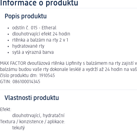
Informace o produktu
Popis produktu
odstín č. 015 - Etheral
dlouhotrvající efekt 24 hodin
rtěnka a balzám na rty 2 v 1
hydratované rty
sytá a výrazná barva
MAX FACTOR dvoufázová rtěnka Lipfinity s balzámem na rty zajistí 
balzámu budou vaše rty dokonale lesklé a vydrží až 24 hodin na vaši
číslo produktu dm: 1910545
GTIN: 086100014345
Vlastnosti produktu
Efekt:
dlouhotrvající, hydratační
Textura / konzistence / aplikace:
tekutý