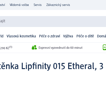
ství
Vědomá volba
Servis
Zákaznický servis
ajít
ld
Vlasová kosmetika
Péče o zdraví
Výživa
Péče o dítě
Domá
(1)
Expresní vyzvednutí do 60 minut
 290 Kč
těnka Lipfinity 015 Etheral, 3