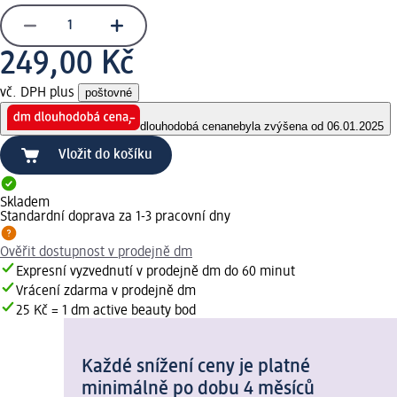
249,00 Kč
vč. DPH plus
poštovné
dlouhodobá cena
nebyla zvýšena od 06.01.2025
Vložit do košíku
Skladem
Standardní doprava za 1-3 pracovní dny
Ověřit dostupnost v prodejně dm
Expresní vyzvednutí v prodejně dm do 60 minut
Vrácení zdarma v prodejně dm
25 Kč = 1 dm active beauty bod
Každé snížení ceny je platné
minimálně po dobu 4 měsíců