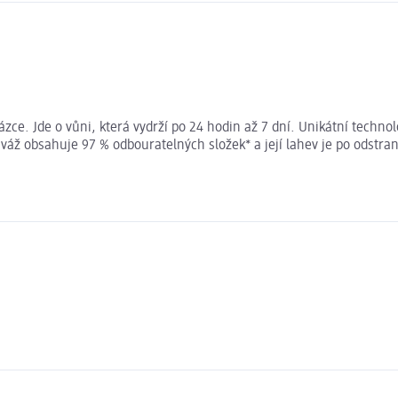
ázce. Jde o vůni, která vydrží po 24 hodin až 7 dní. Unikátní technolo
váž obsahuje 97 % odbouratelných složek* a její lahev je po odstran