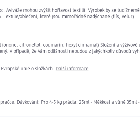
. Aviváže mohou zvýšit hořlavost textilií. Výrobek by se tudížneměl 
 Textilie/oblečení, které jsou mimořádně nadýchané (flís, velur).
yl ionone, citronellol, coumarin, hexyl cinnamal) Složení a výživo
ený. V případě, že Vám odlišnosti nebudou z jakýchkoliv důvodů vyh
e Evropské unie o složkách.
Další informace
í pračce. Dávkování: Pro 4-5 kg prádla: 25ml - Měkkost a vůně 35ml 