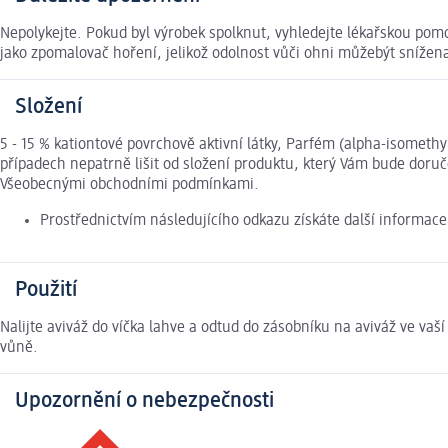
Nepolykejte. Pokud byl výrobek spolknut, vyhledejte lékařskou pomoc
jako zpomalovač hoření, jelikož odolnost vůči ohni můžebýt snížena.
Složení
5 - 15 % kationtové povrchově aktivní látky, Parfém (alpha-isometh
případech nepatrně lišit od složení produktu, který Vám bude doruč
Všeobecnými obchodními podmínkami.
Prostřednictvím následujícího odkazu získáte další informac
Použití
Nalijte aviváž do víčka lahve a odtud do zásobníku na aviváž ve vaš
vůně.
Upozornění o nebezpečnosti