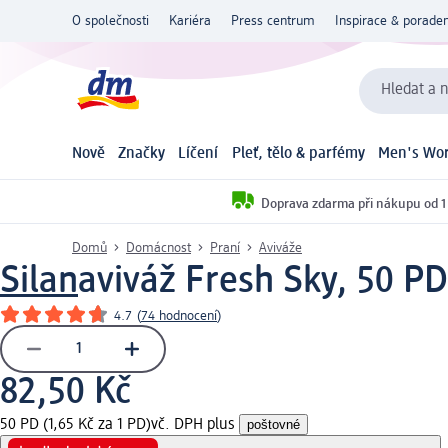
O společnosti
Kariéra
Press centrum
Inspirace & poraden
Hledat a n
Nově
Značky
Líčení
Pleť, tělo & parfémy
Men's Wor
Doprava zdarma při nákupu od 1
Domů
Domácnost
Praní
Aviváže
Silan
aviváž Fresh Sky, 50 PD
4.7
(
74 hodnocení
)
82,50 Kč
50 PD (1,65 Kč za 1 PD)
vč. DPH plus
poštovné