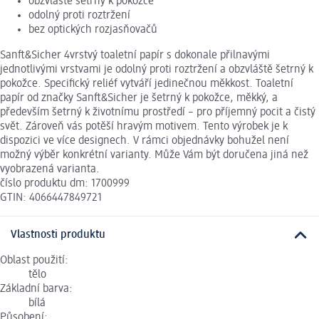
obzvláště šetrný k pokožce
odolný proti roztržení
bez optických rozjasňovačů
Sanft&Sicher 4vrstvý toaletní papír s dokonale přilnavými
jednotlivými vrstvami je odolný proti roztržení a obzvláště šetrný k
pokožce. Specifický reliéf vytváří jedinečnou měkkost. Toaletní
papír od značky Sanft&Sicher je šetrný k pokožce, měkký, a
především šetrný k životnímu prostředí – pro příjemný pocit a čistý
svět. Zároveň vás potěší hravým motivem. Tento výrobek je k
dispozici ve více designech. V rámci objednávky bohužel není
možný výběr konkrétní varianty. Může Vám být doručena jiná než
vyobrazená varianta.
číslo produktu dm: 1700999
GTIN: 4066447849721
Vlastnosti produktu
Oblast použití:
tělo
Základní barva:
bílá
Působení: