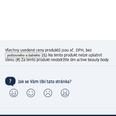
Všechny uvedené ceny produktů jsou vč. DPH, bez
poštovného a balného
(§) Na tento produkt nelze uplatnit
slevu.
(#) Za tento produkt neobdržíte dm active beauty body.
Jak se Vám líbí tato stránka?