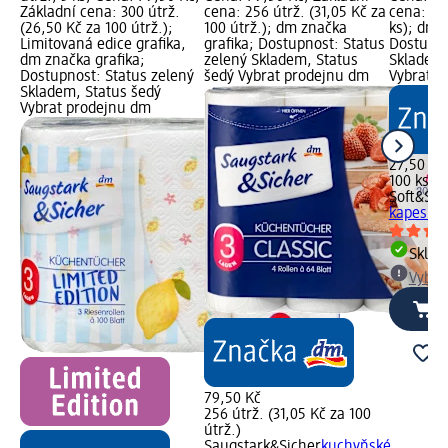
Základní cena: 300 útrž.
cena: 256 útrž. (31,05 Kč za
cena: 100
(26,50 Kč za 100 útrž.);
100 útrž.); dm značka
ks); dm 
Limitovaná edice grafika,
grafika; Dostupnost: Status
Dostupno
dm značka grafika;
zelený Skladem, Status
Skladem,
Dostupnost: Status zelený
šedý Vybrat prodejnu dm
Vybrat p
Skladem, Status šedý
Vybrat prodejnu dm
27,50 Kč
100 ks (0
Soft&Sic
kapesníky
Skla
Vybra
79,50 Kč
256 útrž. (31,05 Kč za 100
útrž.)
Saugstark&Sicher
kuchyňské