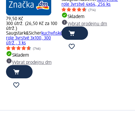
role 3vrstvé 4x64, 256 ks
(714)
Skladem
79,50 Kč
300 útrž. (26,50 Kč za 100
Vybrat prodejnu dm
útrž.)
Saugstark&Sicher
kuchyňské
role 3vrstvé 3x100, 300
útrž., 3 ks
(746)
Skladem
Vybrat prodejnu dm