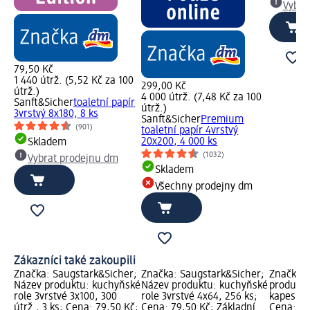
Vybra
79,50 Kč
1 440 útrž. (5,52 Kč za 100
299,00 Kč
útrž.)
4 000 útrž. (7,48 Kč za 100
Sanft&Sicher
toaletní papír
útrž.)
3vrstvý 8x180, 8 ks
Sanft&Sicher
Premium
(901)
toaletní papír 4vrstvý
20x200, 4 000 ks
Skladem
(1032)
Vybrat prodejnu dm
Skladem
Všechny prodejny dm
Zákazníci také zakoupili
Značka: Saugstark&Sicher;
Značka: Saugstark&Sicher;
Značka: 
Název produktu: kuchyňské
Název produktu: kuchyňské
produktu
role 3vrstvé 3x100, 300
role 3vrstvé 4x64, 256 ks;
kapesníky
útrž., 3 ks; Cena: 79,50 Kč;
Cena: 79,50 Kč; Základní
Cena: 27