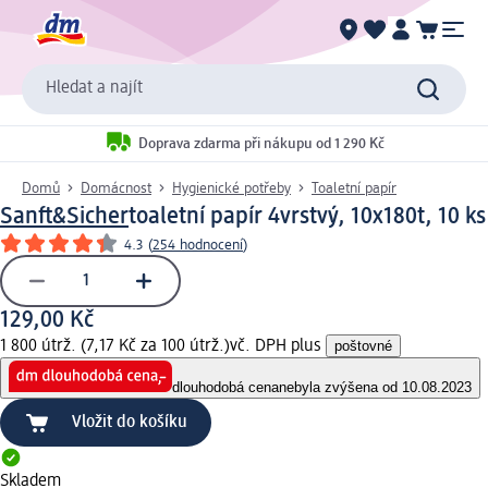
Hledat a najít
Doprava zdarma při nákupu od 1 290 Kč
Domů
Domácnost
Hygienické potřeby
Toaletní papír
Sanft&Sicher
toaletní papír 4vrstvý, 10x180t, 10 ks
4.3
(
254 hodnocení
)
129,00 Kč
1 800 útrž. (7,17 Kč za 100 útrž.)
vč. DPH plus
poštovné
dlouhodobá cena
nebyla zvýšena od 10.08.2023
Vložit do košíku
Skladem