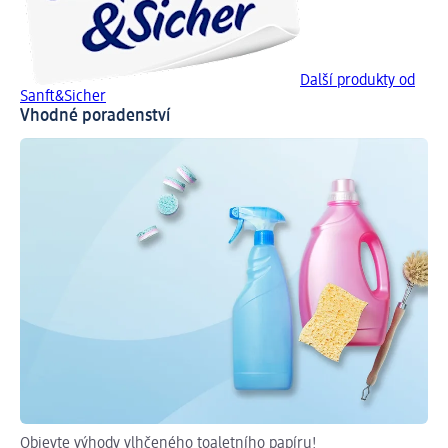
Další produkty od
Sanft&Sicher
Vhodné poradenství
Objevte výhody vlhčeného toaletního papíru!
DIY