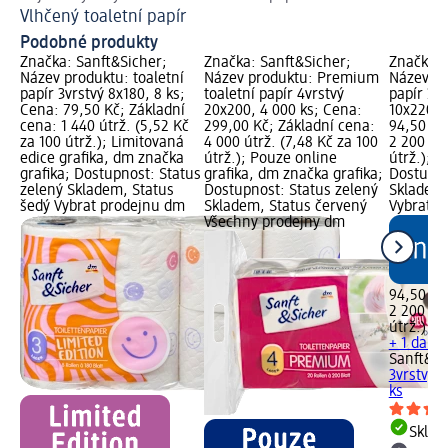
Vlhčený toaletní papír
Ja
Podobné produkty
Značka: Sanft&Sicher;
Značka: Sanft&Sicher;
Značka: 
Název produktu: toaletní
Název produktu: Premium
Název pr
papír 3vrstvý 8x180, 8 ks;
toaletní papír 4vrstvý
papír 3vr
Cena: 79,50 Kč; Základní
20x200, 4 000 ks; Cena:
10x220, 
cena: 1 440 útrž. (5,52 Kč
299,00 Kč; Základní cena:
94,50 Kč
za 100 útrž.); Limitovaná
4 000 útrž. (7,48 Kč za 100
2 200 útr
edice grafika, dm značka
útrž.); Pouze online
útrž.); d
grafika; Dostupnost: Status
grafika, dm značka grafika;
Dostupno
zelený Skladem, Status
Dostupnost: Status zelený
Skladem,
šedý Vybrat prodejnu dm
Skladem, Status červený
Vybrat p
Všechny prodejny dm
94,50 Kč
2 200 útr
útrž.)
+ 1 další
Sanft&Si
3vrstvý C
ks
Skla