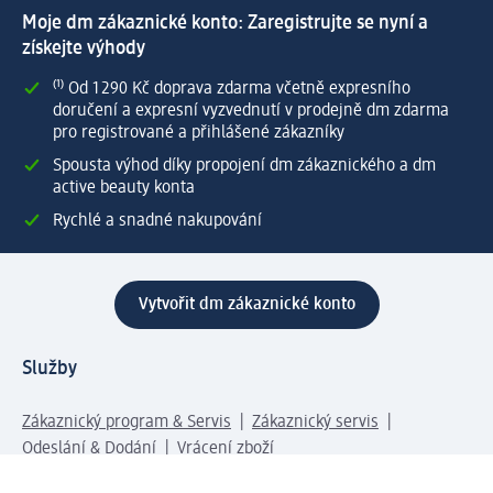
Moje dm zákaznické konto: Zaregistrujte se nyní a
získejte výhody
⁽¹⁾ Od 1 290 Kč doprava zdarma včetně expresního
doručení a expresní vyzvednutí v prodejně dm zdarma
pro registrované a přihlášené zákazníky
Spousta výhod díky propojení dm zákaznického a dm
active beauty konta
Rychlé a snadné nakupování
Vytvořit dm zákaznické konto
Služby
Zákaznický program & Servis
Zákaznický servis
Odeslání & Dodání
Vrácení zboží