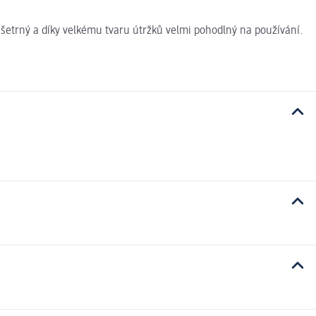
ě šetrný a díky velkému tvaru útržků velmi pohodlný na používání.