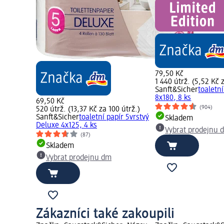
79,50 Kč
1 440 útrž. (5,52 Kč 
Sanft&Sicher
toaletní
8x180, 8 ks
69,50 Kč
(904)
520 útrž. (13,37 Kč za 100 útrž.)
Sanft&Sicher
toaletní papír 5vrstvý
Skladem
Deluxe 4x125, 4 ks
Vybrat prodejnu 
(87)
Skladem
Vybrat prodejnu dm
Zákazníci také zakoupili