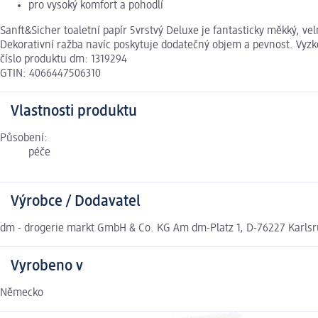
pro vysoký komfort a pohodlí
Sanft&Sicher toaletní papír 5vrstvý Deluxe je fantasticky měkký, ve
Dekorativní ražba navíc poskytuje dodatečný objem a pevnost. Vyzko
číslo produktu dm: 1319294
GTIN: 4066447506310
Vlastnosti produktu
Působení:
péče
Výrobce / Dodavatel
dm - drogerie markt GmbH & Co. KG Am dm-Platz 1, D-76227 Karls
Vyrobeno v
Německo