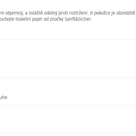
lmi objemný, a zvláště odolný proti roztržení. K pokožce je obzvlášt
ušejte toaletní papír od značky Sanft&Sicher.
ruhe