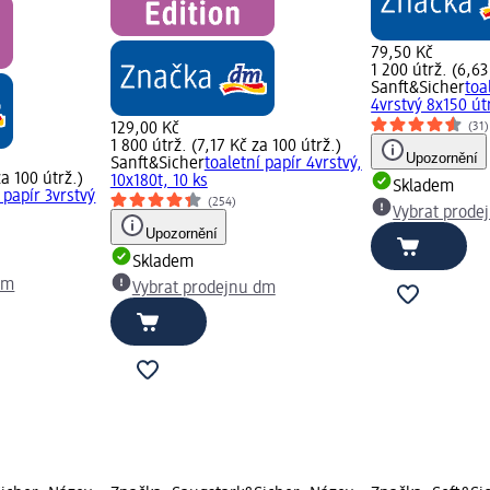
79,50 Kč
1 200 útrž. (6,63
Sanft&Sicher
toa
4vrstvý 8x150 út
(31)
129,00 Kč
1 800 útrž. (7,17 Kč za 100 útrž.)
Upozornění
Sanft&Sicher
toaletní papír 4vrstvý,
za 100 útrž.)
10x180t, 10 ks
Skladem
 papír 3vrstvý
(254)
Vybrat prode
Upozornění
Skladem
dm
Vybrat prodejnu dm