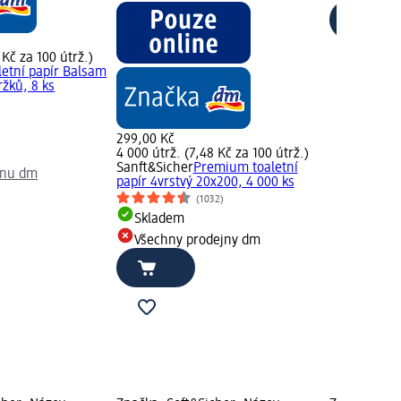
 Kč za 100 útrž.)
letní papír Balsam
ržků, 8 ks
299,00 Kč
4 000 útrž. (7,48 Kč za 100 útrž.)
Sanft&Sicher
Premium toaletní
jnu dm
papír 4vrstvý 20x200, 4 000 ks
(1032)
Skladem
Všechny prodejny dm