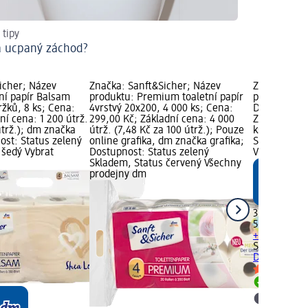
 tipy
a ucpaný záchod?
icher; Název
Značka: Sanft&Sicher; Název
Značka: San
tní papír Balsam
produktu: Premium toaletní papír
produktu: vl
ržků, 8 ks; Cena:
4vrstvý 20x200, 4 000 ks; Cena:
Deluxe, 50 
ní cena: 1 200 útrž.
299,00 Kč; Základní cena: 4 000
Základní cen
útrž.); dm značka
útrž. (7,48 Kč za 100 útrž.); Pouze
ks); dm zna
ost: Status zelený
online grafika, dm značka grafika;
Status zele
 šedý Vybrat
Dostupnost: Status zelený
Vybrat pro
Skladem, Status červený Všechny
prodejny dm
35,50 Kč
50 ks (0,71 
+ 1 další vel
Sanft&Siche
Deluxe, 50 
Skladem
Vybrat p