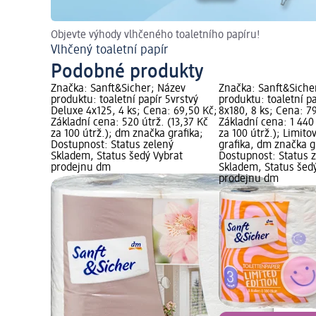
Objevte výhody vlhčeného toaletního papíru!
Vlhčený toaletní papír
Podobné produkty
Značka: Sanft&Sicher; Název
Značka: Sanft&Siche
produktu: toaletní papír 5vrstvý
produktu: toaletní pa
Deluxe 4x125, 4 ks; Cena: 69,50 Kč;
8x180, 8 ks; Cena: 7
Základní cena: 520 útrž. (13,37 Kč
Základní cena: 1 440 
za 100 útrž.); dm značka grafika;
za 100 útrž.); Limito
Dostupnost: Status zelený
grafika, dm značka g
Skladem, Status šedý Vybrat
Dostupnost: Status 
prodejnu dm
Skladem, Status šed
prodejnu dm