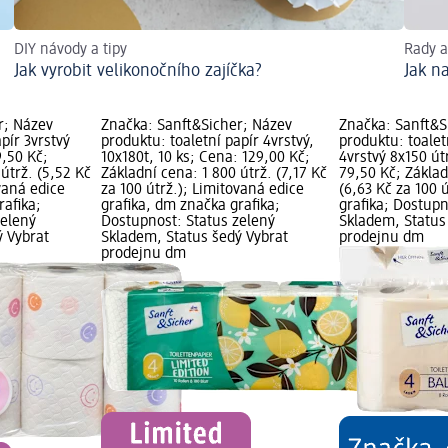
DIY návody a tipy
Rady a
Jak vyrobit velikonočního zajíčka?
Jak n
r; Název
Značka: Sanft&Sicher; Název
Značka: Sanft&S
pír 3vrstvý
produktu: toaletní papír 4vrstvý,
produktu: toale
9,50 Kč;
10x180t, 10 ks; Cena: 129,00 Kč;
4vrstvý 8x150 út
útrž. (5,52 Kč
Základní cena: 1 800 útrž. (7,17 Kč
79,50 Kč; Základ
vaná edice
za 100 útrž.); Limitovaná edice
(6,63 Kč za 100 
rafika;
grafika, dm značka grafika;
grafika; Dostupn
zelený
Dostupnost: Status zelený
Skladem, Status
ý Vybrat
Skladem, Status šedý Vybrat
prodejnu dm
prodejnu dm