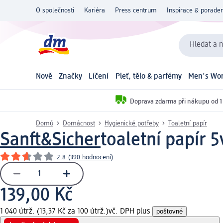
O společnosti
Kariéra
Press centrum
Inspirace & poraden
Hledat a n
Nově
Značky
Líčení
Pleť, tělo & parfémy
Men's Wor
Doprava zdarma při nákupu od 1
Domů
Domácnost
Hygienické potřeby
Toaletní papír
Sanft&Sicher
toaletní papír 5
2.8
(
390 hodnocení
)
139,00 Kč
1 040 útrž. (13,37 Kč za 100 útrž.)
vč. DPH plus
poštovné