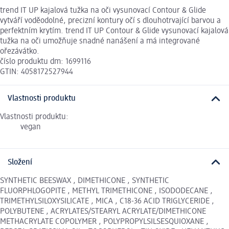
trend IT UP kajalová tužka na oči vysunovací Contour & Glide
vytváří voděodolné, precizní kontury očí s dlouhotrvající barvou a
perfektním krytím. trend IT UP Contour & Glide vysunovací kajalová
tužka na oči umožňuje snadné nanášení a má integrované
ořezávátko.
číslo produktu dm: 1699116
GTIN: 4058172527944
Vlastnosti produktu
Vlastnosti produktu:
vegan
Složení
SYNTHETIC BEESWAX , DIMETHICONE , SYNTHETIC
FLUORPHLOGOPITE , METHYL TRIMETHICONE , ISODODECANE ,
TRIMETHYLSILOXYSILICATE , MICA , C18-36 ACID TRIGLYCERIDE ,
POLYBUTENE , ACRYLATES/STEARYL ACRYLATE/DIMETHICONE
METHACRYLATE COPOLYMER , POLYPROPYLSILSESQUIOXANE ,