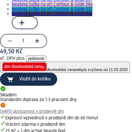
kajalová tužka na oči Contour & Glide 084
kajalová tužka na oči Contour & Glide 037
kajalová tužka na oči Contour & Glide 010
49,50 Kč
vč. DPH plus
poštovné
dlouhodobá cena
nebyla zvýšena od 11.03.2020
Vložit do košíku
Skladem
Standardní doprava za 1-3 pracovní dny
Ověřit dostupnost v prodejně dm
Expresní vyzvednutí v prodejně dm do 60 minut
Vrácení zdarma v prodejně dm
25 Kč = 1 dm active beauty bod