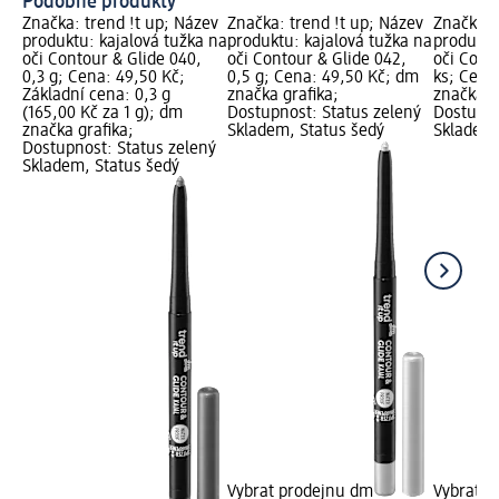
Podobné produkty
Značka: trend !t up; Název
Značka: trend !t up; Název
Značka: 
produktu: kajalová tužka na
produktu: kajalová tužka na
produktu
oči Contour & Glide 040,
oči Contour & Glide 042,
oči Conto
0,3 g; Cena: 49,50 Kč;
0,5 g; Cena: 49,50 Kč; dm
ks; Cena
Základní cena: 0,3 g
značka grafika;
značka g
(165,00 Kč za 1 g); dm
Dostupnost: Status zelený
Dostupno
značka grafika;
Skladem, Status šedý
Skladem,
Dostupnost: Status zelený
Skladem, Status šedý
Vybrat prodejnu dm
Vybrat p