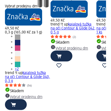
Vybrat prodejnu dm
49,50 Kč
49,50 Kč
trend !t up
kajalová tužka
trend !t 
49,50 Kč
na oči Contour & Glide 042,
na oči C
0,3 g (165,00 Kč za 1 g)
0,5 g
1 ks
(2)
Skladem
Skla
Vybrat prodejnu dm
Vybra
+2
trend !t up
kajalová tužka
na oči Contour & Glide 040,
0,3 g
(56)
Skladem
Vybrat prodejnu dm