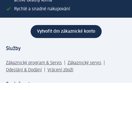
active beauty konta
Rychlé a snadné nakupování
Vytvořit dm zákaznické konto
Služby
Zákaznický program & Servis
Zákaznický servis
Odeslání & Dodání
Vrácení zboží
Společnost
O společnosti
Společenská odpovědnost
Kariéra
Press centrum
Svět dm