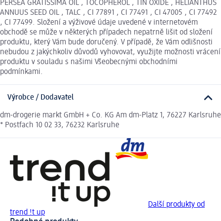
PERSEA GRATISSIMA OIL , TOCOPHEROL , TIN OXIDE , HELIANTHUS
ANNUUS SEED OIL , TALC , CI 77891 , CI 77491 , CI 47005 , CI 77492
, CI 77499. Složení a výživové údaje uvedené v internetovém
obchodě se může v některých případech nepatrně lišit od složení
produktu, který Vám bude doručený. V případě, že Vám odlišnosti
nebudou z jakýchkoliv důvodů vyhovovat, využijte možnosti vrácení
produktu v souladu s našimi Všeobecnými obchodními
podmínkami.
Výrobce / Dodavatel
dm-drogerie markt GmbH + Co. KG Am dm-Platz 1, 76227 Karlsruhe
* Postfach 10 02 33, 76232 Karlsruhe
Další produkty od
trend !t up