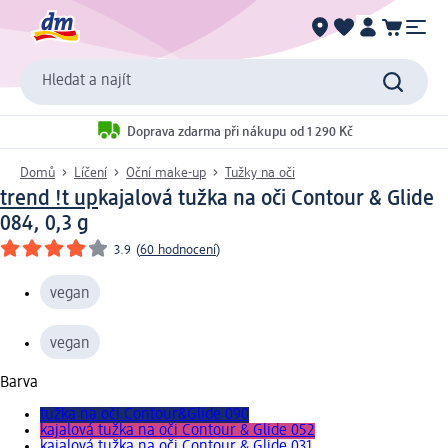
Hledat a najít
Doprava zdarma při nákupu od 1 290 Kč
Domů
Líčení
Oční make-up
Tužky na oči
trend !t up
kajalová tužka na oči Contour & Glide
084, 0,3 g
3.9
(
60 hodnocení
)
vegan
vegan
Barva
tužka na oči Contour&Glide 090
kajalová tužka na oči Contour & Glide 052
kajalová tužka na oči Contour & Glide 031