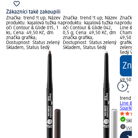
Zákazníci také zakoupili
Značka: trend !t up; Název
Značka: trend !t up; Název
Značka: 
produktu: kajalová tužka na
produktu: kajalová tužka na
produktu
oči Contour & Glide 015, 1
oči Contour & Glide 042,
Line & D
ks; Cena: 49,50 Kč; dm
0,5 g; Cena: 49,50 Kč; dm
Champagn
značka grafika;
značka grafika;
49,50 Kč
Dostupnost: Status zelený
Dostupnost: Status zelený
grafika;
Skladem, Status šedý
Skladem, Status šedý
zelený S
šedý Vyb
49,50 Kč
trend !t 
Line & D
Sparkling
Skla
Vybra