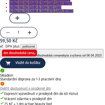
tužka na rty Glide & Stay 240 Light Berry
tužka na rty Glide & Stay 160 Lilac
tužka na rty Glide & Stay 070 Light Brown
59,50 Kč
vč. DPH plus
poštovné
dlouhodobá cena
nebyla zvýšena od 06.04.2023
Vložit do košíku
Skladem
Standardní doprava za 1-3 pracovní dny
Ověřit dostupnost v prodejně dm
Expresní vyzvednutí v prodejně dm do 60 minut
Vrácení zdarma v prodejně dm
25 Kč = 1 dm active beauty bod