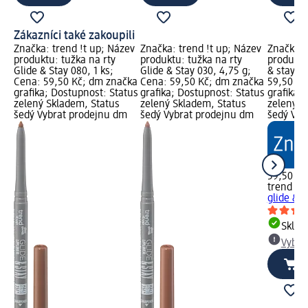
Zákazníci také zakoupili
Značka: trend !t up; Název
Značka: trend !t up; Název
Značka: 
produktu: tužka na rty
produktu: tužka na rty
produktu:
Glide & Stay 080, 1 ks;
Glide & Stay 030, 4,75 g;
& stay 04
Cena: 59,50 Kč; dm značka
Cena: 59,50 Kč; dm značka
59,50 Kč
grafika; Dostupnost: Status
grafika; Dostupnost: Status
grafika;
zelený Skladem, Status
zelený Skladem, Status
zelený S
šedý Vybrat prodejnu dm
šedý Vybrat prodejnu dm
šedý Vyb
59,50 Kč
trend !t 
glide & s
Skla
Vybra