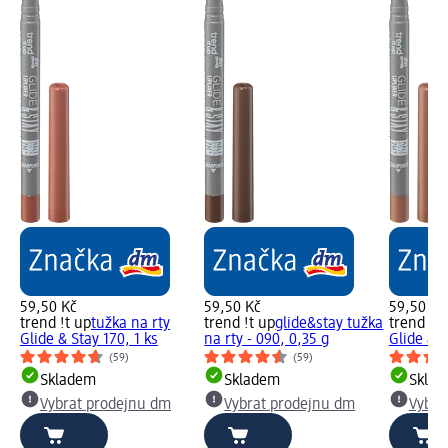
59,50 Kč
59,50 Kč
59,50 Kč
trend !t up
tužka na rty
trend !t up
glide&stay tužka
trend !t 
Glide & Stay 170, 1 ks
na rty - 090, 0,35 g
Glide & S
(59)
(59)
Skladem
Skladem
Skla
Vybrat prodejnu dm
Vybrat prodejnu dm
Vybra