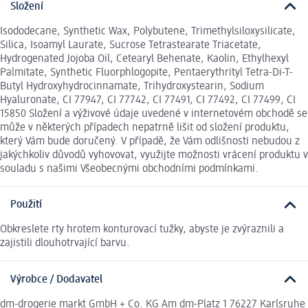
Složení
Isododecane, Synthetic Wax, Polybutene, Trimethylsiloxysilicate,
Silica, Isoamyl Laurate, Sucrose Tetrastearate Triacetate,
Hydrogenated Jojoba Oil, Cetearyl Behenate, Kaolin, Ethylhexyl
Palmitate, Synthetic Fluorphlogopite, Pentaerythrityl Tetra-Di-T-
Butyl Hydroxyhydrocinnamate, Trihydroxystearin, Sodium
Hyaluronate, CI 77947, CI 77742, CI 77491, CI 77492, CI 77499, CI
15850 Složení a výživové údaje uvedené v internetovém obchodě se
může v některých případech nepatrně lišit od složení produktu,
který Vám bude doručený. V případě, že Vám odlišnosti nebudou z
jakýchkoliv důvodů vyhovovat, využijte možnosti vrácení produktu v
souladu s našimi Všeobecnými obchodními podmínkami.
Použití
Obkreslete rty hrotem konturovací tužky, abyste je zvýraznili a
zajistili dlouhotrvající barvu.
Výrobce / Dodavatel
dm-drogerie markt GmbH + Co. KG Am dm-Platz 1 76227 Karlsruhe