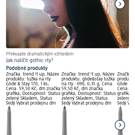
Překvapte dramatickým vzhledem
Nec
Jak nalíčit gothic rty?
Le
Podobné produkty
Značka: trend !t up; Název
Značka: trend !t up; Název
Značka: 
produktu: tužka na rty
produktu: glide&stay tužka
produktu
Glide & Stay 170, 1 ks;
na rty - 090, 0,35 g; Cena:
Glide & S
Cena: 59,50 Kč; dm značka
59,50 Kč; dm značka
Cena: 59
grafika; Dostupnost: Status
grafika; Dostupnost: Status
grafika;
zelený Skladem, Status
zelený Skladem, Status
zelený S
šedý Vybrat prodejnu dm
šedý Vybrat prodejnu dm
šedý Vyb