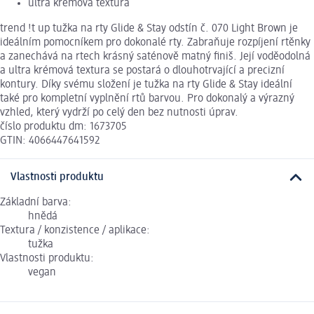
ultra krémová textura
trend !t up tužka na rty Glide & Stay odstín č. 070 Light Brown je
ideálním pomocníkem pro dokonalé rty. Zabraňuje rozpíjení rtěnky
a zanechává na rtech krásný saténově matný finiš. Její voděodolná
a ultra krémová textura se postará o dlouhotrvající a precizní
kontury. Díky svému složení je tužka na rty Glide & Stay ideální
také pro kompletní vyplnění rtů barvou. Pro dokonalý a výrazný
vzhled, který vydrží po celý den bez nutnosti úprav.
číslo produktu dm: 1673705
GTIN: 4066447641592
Vlastnosti produktu
Základní barva:
hnědá
Textura / konzistence / aplikace:
tužka
Vlastnosti produktu:
vegan