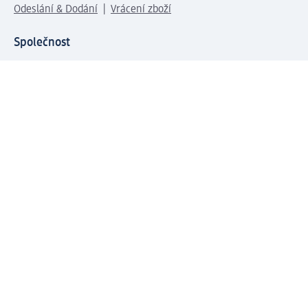
Odeslání & Dodání
Vrácení zboží
Společnost
O společnosti
Společenská odpovědnost
Kariéra
Press centrum
Svět dm
Platební možnosti