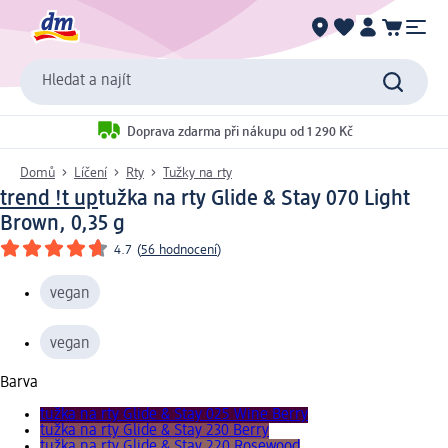
Hledat a najít
Doprava zdarma při nákupu od 1 290 Kč
Domů
Líčení
Rty
Tužky na rty
trend !t up
tužka na rty Glide & Stay 070 Light
Brown, 0,35 g
4.7
(
56 hodnocení
)
vegan
vegan
Barva
tužka na rty Glide & Stay 025 Wine Berry
tužka na rty Glide & Stay 230 Berry
tužka na rty Glide & Stay 220 Rosewood