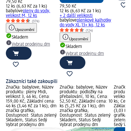
79,50 Kč
12 ks (6,63 Kč za 1 ks)
79,50 Kč
babylove
pleny do vody,
12 ks (6,63 Kč za 1 ks)
velikost M, 12 ks
+ 2 další velikosti
babylove
plenkové kalhotky
(376)
do vody XL,13+ kg, 12 ks
Upozornění
(124)
Skladem
Upozornění
Vybrat prodejnu dm
Skladem
Vybrat prodejnu dm
Zákazníci také zakoupili
Značka: babylove; Název
Značka: babylove; Název
Značka: 
produktu: pleny Midi,
produktu: podložky na
produktu
velikost 3, 46 ks; Cena:
přebalování, 10 ks; Cena:
velikost
159,00 Kč; Základní cena:
52,50 Kč; Základní cena: 10
ks; Cena
46 ks (3,46 Kč za 1 ks); dm
ks (5,25 Kč za 1 ks); dm
Základní
značka grafika;
značka grafika;
(3,03 Kč 
Dostupnost: Status zelený
Dostupnost: Status zelený
grafika;
Skladem, Status šedý
Skladem, Status šedý
zelený S
Vybrat prodejnu dm
Vybrat prodejnu dm
šedý Vyb