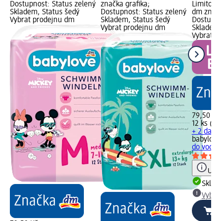
Dostupnost: Status zelený
značka grafika;
Limitova
Skladem, Status šedý
Dostupnost: Status zelený
dm značk
Vybrat prodejnu dm
Skladem, Status šedý
Dostupno
Vybrat prodejnu dm
Skladem,
Vybrat p
79,50 Kč
12 ks (6,
+ 2 další
babylove
do vody L
Upoz
Skla
Vybra