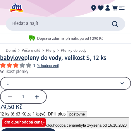
Hledat a najít
Doprava zdarma při nákupu od 1 290 Kč
Domů
Péče o dítě
Pleny
Plenky do vody
babylove
pleny do vody, velikost S, 12 ks
3
(
4 hodnocení
)
Velikost plenky
79,50 Kč
12 ks (6,63 Kč za 1 ks)
vč. DPH plus
poštovné
dlouhodobá cena
nebyla zvýšena od 16.10.2023