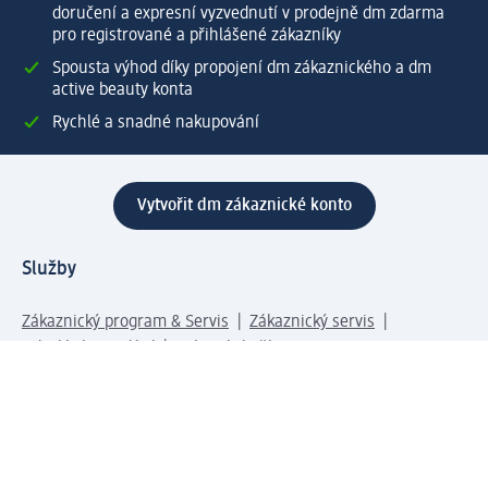
doručení a expresní vyzvednutí v prodejně dm zdarma
pro registrované a přihlášené zákazníky
Spousta výhod díky propojení dm zákaznického a dm
active beauty konta
Rychlé a snadné nakupování
Vytvořit dm zákaznické konto
Služby
Zákaznický program & Servis
Zákaznický servis
Odeslání & Dodání
Vrácení zboží
Společnost
O společnosti
Společenská odpovědnost
Kariéra
Press centrum