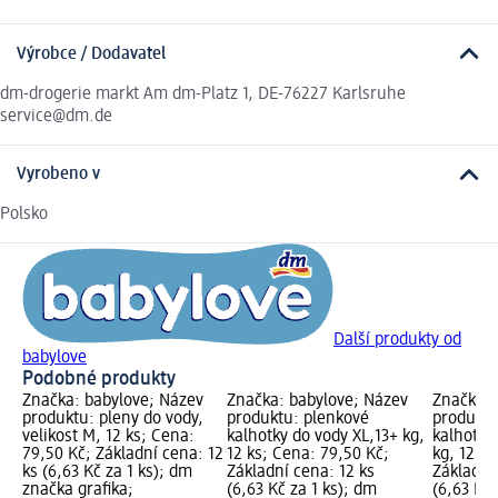
Výrobce / Dodavatel
dm-drogerie markt Am dm-Platz 1, DE-76227 Karlsruhe
service@dm.de
Vyrobeno v
Polsko
Další produkty od
babylove
Podobné produkty
Značka: babylove; Název
Značka: babylove; Název
Značka: 
produktu: pleny do vody,
produktu: plenkové
produktu
velikost M, 12 ks; Cena:
kalhotky do vody XL,13+ kg,
kalhotky 
79,50 Kč; Základní cena: 12
12 ks; Cena: 79,50 Kč;
kg, 12 ks
ks (6,63 Kč za 1 ks); dm
Základní cena: 12 ks
Základní
značka grafika;
(6,63 Kč za 1 ks); dm
(6,63 Kč 