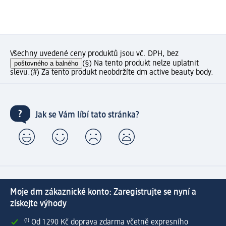
Všechny uvedené ceny produktů jsou vč. DPH, bez
poštovného a balného
(§) Na tento produkt nelze uplatnit
slevu.
(#) Za tento produkt neobdržíte dm active beauty body.
Jak se Vám líbí tato stránka?
Moje dm zákaznické konto: Zaregistrujte se nyní a
získejte výhody
⁽¹⁾ Od 1 290 Kč doprava zdarma včetně expresního