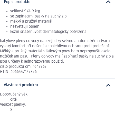
Popis produktu
velikost S (4-9 kg)
se zapínacími pásky na suchý zip
měkký a pružný materiál
nezvětšují objem
kožní snášenlivost dermatologicky potvrzena
babylove pleny do vody nabízejí díky svému anatomickému tvaru
vysoký komfort při nošení a spolehlivou ochranu proti protečení.
Měkký a pružný materiál s látkovým povrchem nepropouští okolo
nožiček ani pasu. Pleny do vody mají zapínací pásky na suchý zip a
jsou určeny k jednorázovému použití.
číslo produktu dm: 1648963
GTIN: 4066447125856
Vlastnosti produktu
Doporučený věk:
dítě
Velikost plenky:
S