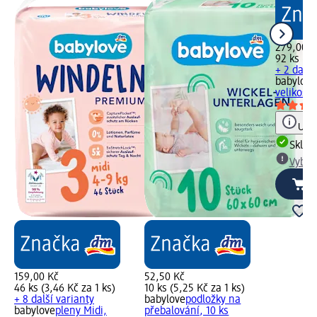
279,00 K
92 ks (3,
+ 2 další
babylove
velikost
Upoz
Skla
Vybra
159,00 Kč
52,50 Kč
46 ks (3,46 Kč za 1 ks)
10 ks (5,25 Kč za 1 ks)
+ 8 další varianty
babylove
podložky na
babylove
pleny Midi,
přebalování, 10 ks