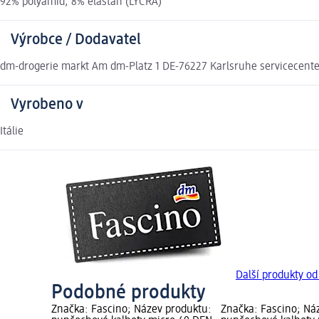
92% polyamid, 8% elastan (LYCRA)
Výrobce / Dodavatel
dm-drogerie markt Am dm-Platz 1 DE-76227 Karlsruhe servicecen
Vyrobeno v
Itálie
Další produkty od
Podobné produkty
Značka: Fascino; Název produktu:
Značka: Fascino; Ná