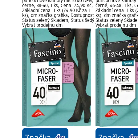
punčochové kalhoty micro 40 DEN,
punčochové kalhoty 
černé, 38-40, 1 ks; Cena: 74,90 Kč;
černé, 46-48, 1 ks; 
Základní cena: 1 ks (74,90 Kč za 1
Základní cena: 1 ks (
ks); dm značka grafika; Dostupnost:
ks); dm značka grafi
Status zelený Skladem, Status šedý
Status zelený Sklad
Vybrat prodejnu dm
Vybrat prodejnu dm