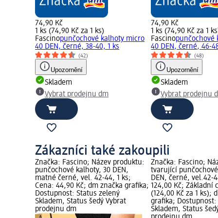
74,90 Kč
74,90 Kč
1 ks (74,90 Kč za 1 ks)
1 ks (74,90 Kč za 1 ks
Fascino
punčochové kalhoty micro
Fascino
punčochové 
40 DEN, černé, 38-40, 1 ks
40 DEN, černé, 46-48
(42)
(48)
Upozornění
Upozornění
Skladem
Skladem
Vybrat prodejnu dm
Vybrat prodejnu 
Zákazníci také zakoupili
Značka: Fascino; Název produktu:
Značka: Fascino; Ná
punčochové kalhoty, 30 DEN,
tvarující punčochové
matné černé, vel. 42-44, 1 ks;
DEN, černé, vel.42-4
Cena: 44,90 Kč; dm značka grafika;
124,00 Kč; Základní 
Dostupnost: Status zelený
(124,00 Kč za 1 ks);
Skladem, Status šedý Vybrat
grafika; Dostupnost:
prodejnu dm
Skladem, Status šed
prodejnu dm