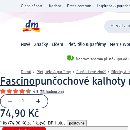
O společnosti
Kariéra
Press centrum
Inspirace & poraden
Hledat a n
Nově
Značky
Líčení
Pleť, tělo & parfémy
Men's Wor
Doprava zdarma při nákupu od 1
Domů
Pleť, tělo & parfémy
Punčochové zboží
Silonky & l
Fascino
punčochové kalhoty m
4.5
(
53 hodnocení
)
74,90 Kč
1 ks (74,90 Kč za 1 ks)
vč. DPH plus
poštovné