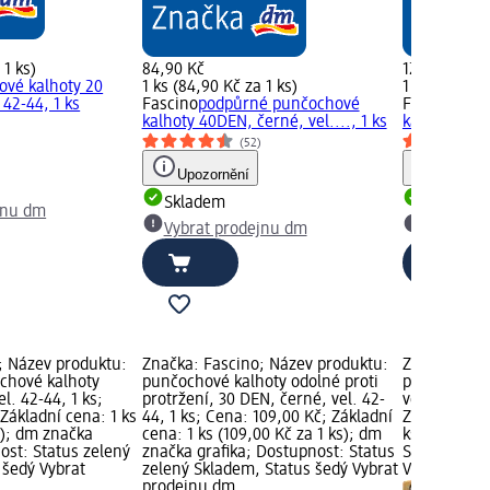
 1 ks)
84,90 Kč
124,00 Kč
ové kalhoty 20
1 ks (84,90 Kč za 1 ks)
1 ks (124,00
 42-44, 1 ks
Fascino
podpůrné punčochové
Fascino
tvar
kalhoty 40DEN, černé, vel...., 1 ks
kalhoty 40 D
)
(52)
Upozornění
Upozorn
Skladem
Skladem
jnu dm
Vybrat prodejnu dm
Vybrat p
; Název produktu:
Značka: Fascino; Název produktu:
Značka: Fas
chové kalhoty
punčochové kalhoty odolné proti
punčochové 
l. 42-44, 1 ks;
protržení, 30 DEN, černé, vel. 42-
vel. 42-44, 
Základní cena: 1 ks
44, 1 ks; Cena: 109,00 Kč; Základní
Základní cen
s); dm značka
cena: 1 ks (109,00 Kč za 1 ks); dm
ks); dm zna
ost: Status zelený
značka grafika; Dostupnost: Status
Status zele
 šedý Vybrat
zelený Skladem, Status šedý Vybrat
Vybrat pro
prodejnu dm