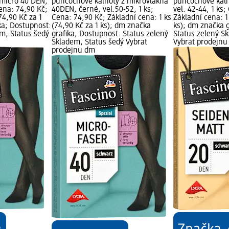
micro 40 DEN,
punčochové kalhoty z mikrovlákna
punčochové kalh
Cena: 74,90 Kč;
40DEN, černé, vel.50-52, 1 ks;
vel. 42-44, 1 ks
74,90 Kč za 1
Cena: 74,90 Kč; Základní cena: 1 ks
Základní cena: 1
ka; Dostupnost:
(74,90 Kč za 1 ks); dm značka
ks); dm značka g
em, Status šedý
grafika; Dostupnost: Status zelený
Status zelený S
Skladem, Status šedý Vybrat
Vybrat prodejn
prodejnu dm