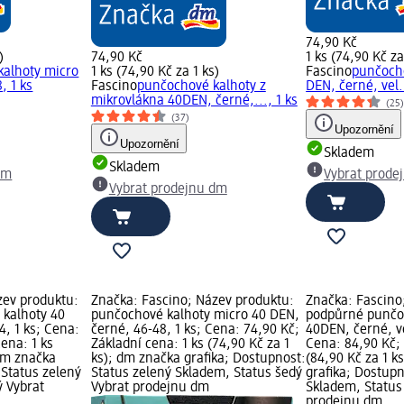
74,90 Kč
)
74,90 Kč
1 ks (74,90 Kč za
kalhoty micro
1 ks (74,90 Kč za 1 ks)
Fascino
punčoch
, 1 ks
Fascino
punčochové kalhoty z
DEN, černé, vel.
mikrovlákna 40DEN, černé,..., 1 ks
(25
(37)
Upozornění
Upozornění
Skladem
Skladem
dm
Vybrat prode
Vybrat prodejnu dm
zev produktu:
Značka: Fascino; Název produktu:
Značka: Fascino
 kalhoty 40
punčochové kalhoty micro 40 DEN,
podpůrné punčo
4, 1 ks; Cena:
černé, 46-48, 1 ks; Cena: 74,90 Kč;
40DEN, černé, ve
cena: 1 ks
Základní cena: 1 ks (74,90 Kč za 1
Cena: 84,90 Kč; 
 dm značka
ks); dm značka grafika; Dostupnost:
(84,90 Kč za 1 k
 Status zelený
Status zelený Skladem, Status šedý
grafika; Dostupn
ý Vybrat
Vybrat prodejnu dm
Skladem, Status
prodejnu dm