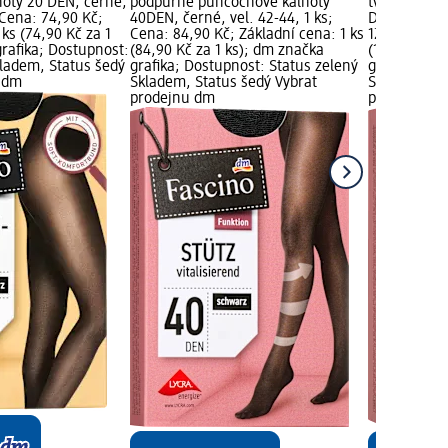
oty 20 DEN, černé,
podpůrné punčochové kalhoty
tvarující p
; Cena: 74,90 Kč;
40DEN, černé, vel. 42-44, 1 ks;
DEN, černé, 
 ks (74,90 Kč za 1
Cena: 84,90 Kč; Základní cena: 1 ks
124,00 Kč; Z
rafika; Dostupnost:
(84,90 Kč za 1 ks); dm značka
(124,00 Kč z
kladem, Status šedý
grafika; Dostupnost: Status zelený
grafika; Do
u dm
Skladem, Status šedý Vybrat
Skladem, St
prodejnu dm
prodejnu d