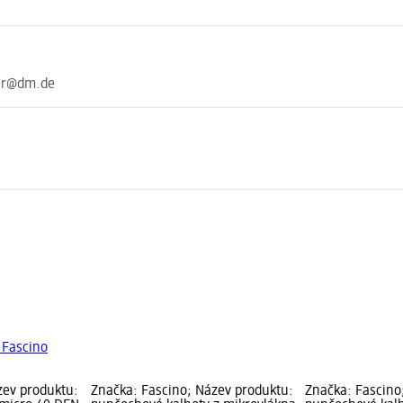
ter@dm.de
 Fascino
zev produktu:
Značka: Fascino; Název produktu:
Značka: Fascino