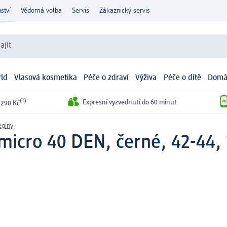
ství
Vědomá volba
Servis
Zákaznický servis
ajít
ld
Vlasová kosmetika
Péče o zdraví
Výživa
Péče o dítě
Domá
(1)
Expresní vyzvednutí do 60 minut
 290 Kč
egíny
icro 40 DEN, černé, 42-44, 