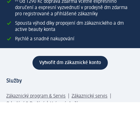
⁽¹⁾ Od 1 290 Kč doprava zdarma včetně expresního
doručení a expresní vyzvednutí v prodejně dm zdarma
pro registrované a přihlášené zákazníky
Spousta výhod díky propojení dm zákaznického a dm
active beauty konta
Rychlé a snadné nakupování
Vytvořit dm zákaznické konto
Služby
Zákaznický program & Servis
Zákaznický servis
Odeslání & Dodání
Vrácení zboží
Společnost
O společnosti
Společenská odpovědnost
Kariéra