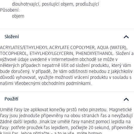
dlouhotrvající, posilující objem, prodlužující
Působení:
objem
Složení
ACRYLATES/ETHYLHEXYL ACRYLATE COPOLYMER, AQUA (WATER),
TOCOPHEROL, ETHYLHEXYLGLYCERIN, PHENOXYETHANOL. Složení a
výživové údaje uvedené v internetovém obchodě se může v
některých případech nepatrně lišit od složení produktu, který Vám
bude doručený. V případě, že Vám odlišnosti nebudou z jakýchkoliv
důvodů vyhovovat, využijte možnosti vrácení produktu v souladu s
našimi Všeobecnými obchodními podmínkami.
Použití
Umělé řasy lze aplikovat konečky prstů nebo pinzetou. Magnetické
řasy jsou jednoduše připevněny na obou stranách řas a nevyžadují
žádné další lepidlo. Jinak lze umělé řasy nanést pomocí lepidla na
řasy: potřete proužek řas lepidlem, počkejte 20 sekund, připevněte