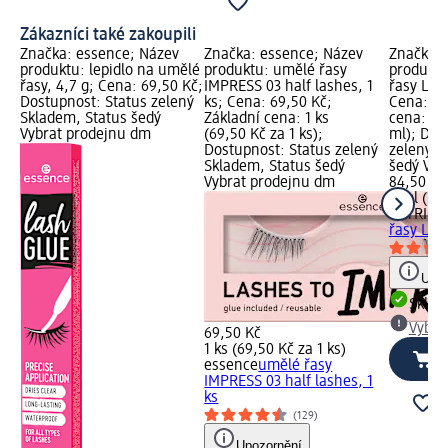
Zákazníci také zakoupili
Značka: essence; Název
Značka: essence; Název
Značka: 
produktu: lepidlo na umělé
produktu: umělé řasy
produktu
řasy, 4,7 g; Cena: 69,50 Kč;
IMPRESS 03 half lashes, 1
řasy Las
Dostupnost: Status zelený
ks; Cena: 69,50 Kč;
Cena: 84
Skladem, Status šedý
Základní cena: 1 ks
cena: 5 m
Vybrat prodejnu dm
(69,50 Kč za 1 ks);
ml); Dos
Dostupnost: Status zelený
zelený S
Skladem, Status šedý
šedý Vyb
Vybrat prodejnu dm
84,50 Kč
5 ml (16,
CATRICE
řasy Las
Upoz
Skla
Vybra
69,50 Kč
1 ks (69,50 Kč za 1 ks)
essence
umělé řasy
IMPRESS 03 half lashes, 1
ks
(129)
Upozornění