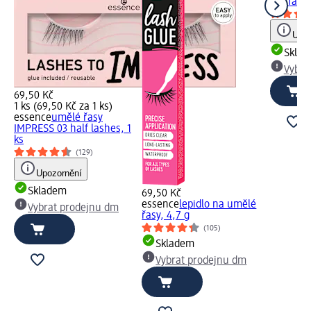
the fake!
Upoz
Skla
Vybra
69,50 Kč
1 ks (69,50 Kč za 1 ks)
essence
umělé řasy
IMPRESS 03 half lashes, 1
ks
(129)
Upozornění
Skladem
69,50 Kč
essence
lepidlo na umělé
Vybrat prodejnu dm
řasy, 4,7 g
(105)
Skladem
Vybrat prodejnu dm