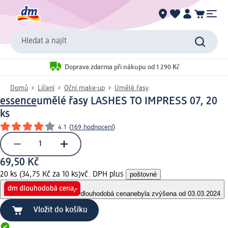
Hledat a najít
Doprava zdarma při nákupu od 1 290 Kč
Domů
Líčení
Oční make-up
Umělé řasy
essence
umělé řasy LASHES TO IMPRESS 07, 20
ks
4.1
(
169 hodnocení
)
69,50 Kč
20 ks (34,75 Kč za 10 ks)
vč. DPH plus
poštovné
dlouhodobá cena
nebyla zvýšena od 03.03.2024
Vložit do košíku