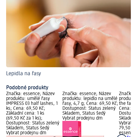
Lepidla na řasy
Id
Su
Podobné produkty
Značka: essence; Název
Značka: essence; Název
Značka: 
produktu: umělé řasy
produktu: lepidlo na umělé
produktu
IMPRESS 03 half lashes, 1
řasy, 4,7 g; Cena: 69,50 Kč;
the fake!
ks; Cena: 69,50 Kč;
Dostupnost: Status zelený
Cena: 79
Základní cena: 1 ks
Skladem, Status šedý
Dostupno
(69,50 Kč za 1 ks);
Vybrat prodejnu dm
Skladem,
Dostupnost: Status zelený
Vybrat p
Skladem, Status šedý
79,50 Kč
Vybrat prodejnu dm
essence