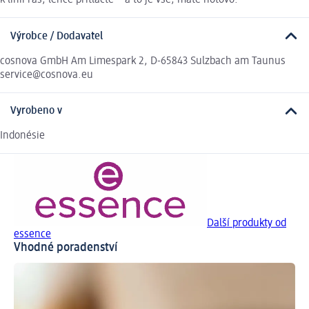
k linii řas, lehce přitlačte – a to je vše, máte hotovo.
Výrobce / Dodavatel
cosnova GmbH Am Limespark 2, D-65843 Sulzbach am Taunus
service@cosnova.eu
Vyrobeno v
Indonésie
Další produkty od
essence
Vhodné poradenství