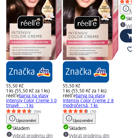
Upoz
Skla
Vybra
55,50 Kč
55,50 Kč
1 ks (55,50 Kč za 1 ks)
1 ks (55,50 Kč za 1 ks)
réell‘e
barva na vlasy
réell‘e
barva na vlasy
Intensiv Color Creme 3.0
Intensiv Color Creme 2.8
tmavě..., 1 ks
modročerná, 1 ks
(104)
(70)
Upozornění
Upozornění
Skladem
Skladem
Vybrat prodejnu dm
Vybrat prodejnu dm