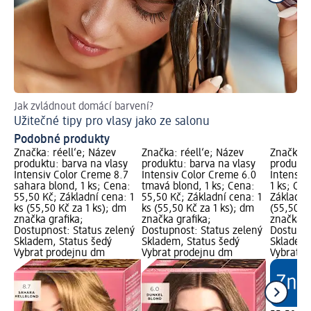
Jak zvládnout domácí barvení?
Ná
Užitečné tipy pro vlasy jako ze salonu
Ja
Podobné produkty
Značka: réell‘e; Název
Značka: réell‘e; Název
Značka: 
produktu: barva na vlasy
produktu: barva na vlasy
produktu
Intensiv Color Creme 8.7
Intensiv Color Creme 6.0
Intensiv
sahara blond, 1 ks; Cena:
tmavá blond, 1 ks; Cena:
1 ks; Cen
55,50 Kč; Základní cena: 1
55,50 Kč; Základní cena: 1
Základní 
ks (55,50 Kč za 1 ks); dm
ks (55,50 Kč za 1 ks); dm
(55,50 Kč
značka grafika;
značka grafika;
značka g
Dostupnost: Status zelený
Dostupnost: Status zelený
Dostupno
Skladem, Status šedý
Skladem, Status šedý
Skladem,
Vybrat prodejnu dm
Vybrat prodejnu dm
Vybrat p