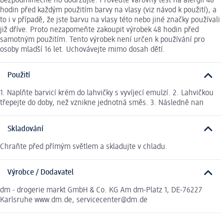
bezpodmínečně ho dodržujte. Proveďte varovný test na alergii 48
hodin před každým použitím barvy na vlasy (viz návod k použití), a
to i v případě, že jste barvu na vlasy této nebo jiné značky používali
již dříve. Proto nezapomeňte zakoupit výrobek 48 hodin před
samotným použitím. Tento výrobek není určen k používání pro
osoby mladší 16 let. Uchovávejte mimo dosah dětí.
Použití
1. Naplňte barvicí krém do lahvičky s vyvíjecí emulzí. 2. Lahvičkou
třepejte do doby, než vznikne jednotná směs. 3. Následně nan
Skladování
Chraňte před přímým světlem a skladujte v chladu.
Výrobce / Dodavatel
dm - drogerie markt GmbH & Co. KG Am dm-Platz 1, DE-76227
Karlsruhe www.dm.de, servicecenter@dm.de