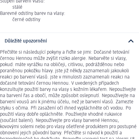
Stupeň barvení vlasů:
stálé
Barevné odstíny barev na vlasy:
černé odstíny
Důležité upozornění
Přečtěte si následující pokyny a řiďte se jimi: Dočasné tetování
černou Hennou může zvýšit riziko alergie. Nebarvěte si vlasy,
pokud: máte vyrážku na obličeji, citlivou, podrážděnou nebo
poraněnou pokožku hlavy. jste již někdy zaznamenali jakoukoli
reakci po barvení vlasů. jste v minulosti zaznamenali reakci na
dočasné tetování černou Hennou. V uvedených případech
konzultujte použití barvy na vlasy s kožním lékařem. Nepoužívejte
na barvení řas a obočí, může způsobit oslepnutí. Nepoužívejte na
barvení vousů ani k jinému účelu, než je barvení vlasů. Zamezte
styku s očima. Při zasažení očí ihned vypláchněte oči vodou. Po
použití vlasy dobře opláchněte. Používejte vhodné rukavice
(součást balení). Nepoužívejte pro vlasy barvené Hennou,
kovovými solemi nebo pro vlasy ošetřené produktem pro postupné
obnovení jejich původní barvy. Přečtěte si návod k použití a