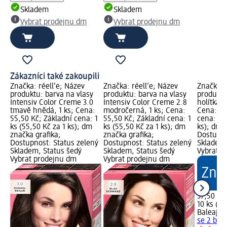
Skladem
Skladem
Vybrat prodejnu dm
Vybrat prodejnu dm
Zákazníci také zakoupili
Značka: réell‘e; Název
Značka: réell‘e; Název
Značka: 
produktu: barva na vlasy
produktu: barva na vlasy
produktu
Intensiv Color Creme 3.0
Intensiv Color Creme 2.8
holítka s
tmavě hnědá, 1 ks; Cena:
modročerná, 1 ks; Cena:
Cena: 37
55,50 Kč; Základní cena: 1
55,50 Kč; Základní cena: 1
cena: 10 
ks (55,50 Kč za 1 ks); dm
ks (55,50 Kč za 1 ks); dm
ks); dm 
značka grafika;
značka grafika;
Dostupno
Dostupnost: Status zelený
Dostupnost: Status zelený
Skladem,
Skladem, Status šedý
Skladem, Status šedý
Vybrat p
Vybrat prodejnu dm
Vybrat prodejnu dm
37,50 Kč
10 ks (3,
Balea
jed
se 2 břit