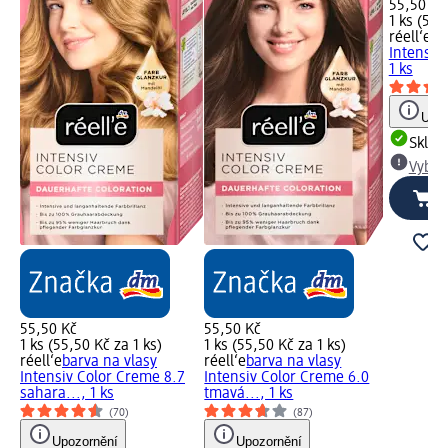
55,50 Kč
1 ks (55,
réell‘e
ba
Intensiv
1 ks
Upoz
Skla
Vybra
55,50 Kč
55,50 Kč
1 ks (55,50 Kč za 1 ks)
1 ks (55,50 Kč za 1 ks)
réell‘e
barva na vlasy
réell‘e
barva na vlasy
Intensiv Color Creme 8.7
Intensiv Color Creme 6.0
sahara..., 1 ks
tmavá..., 1 ks
(70)
(87)
Upozornění
Upozornění