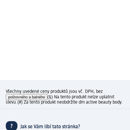
Všechny uvedené ceny produktů jsou vč. DPH, bez
poštovného a balného
(§) Na tento produkt nelze uplatnit
slevu.
(#) Za tento produkt neobdržíte dm active beauty body.
Jak se Vám líbí tato stránka?