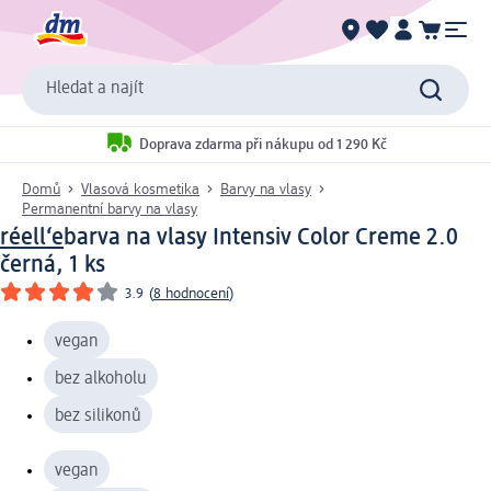
Hledat a najít
Doprava zdarma při nákupu od 1 290 Kč
Domů
Vlasová kosmetika
Barvy na vlasy
Permanentní barvy na vlasy
réell‘e
barva na vlasy Intensiv Color Creme 2.0
černá, 1 ks
3.9
(
8 hodnocení
)
vegan
bez alkoholu
bez silikonů
vegan