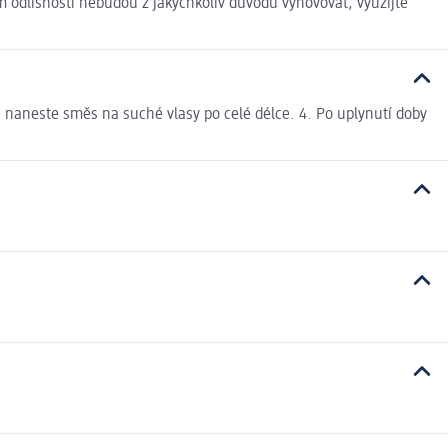
 odlišnosti nebudou z jakýchkoliv důvodů vyhovovat, využijte
ně naneste směs na suché vlasy po celé délce. 4. Po uplynutí doby