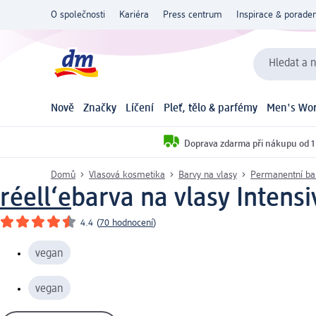
O společnosti
Kariéra
Press centrum
Inspirace & poraden
Hledat a n
Nově
Značky
Líčení
Pleť, tělo & parfémy
Men's Wor
Doprava zdarma při nákupu od 1
Domů
Vlasová kosmetika
Barvy na vlasy
Permanentní bar
réell‘e
barva na vlasy Intensi
4.4
(
70 hodnocení
)
vegan
vegan