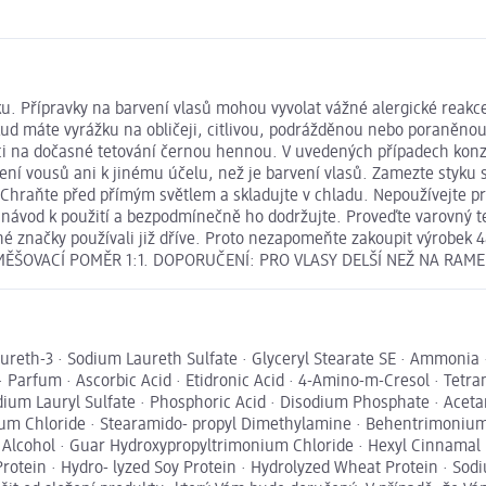
 Přípravky na barvení vlasů mohou vyvolat vážné alergické reakce. 
kud máte vyrážku na obličeji, citlivou, podrážděnou nebo poraněnou
kci na dočasné tetování černou hennou. V uvedených případech konzu
ení vousů ani k jinému účelu, než je barvení vlasů. Zamezte styku s
. Chraňte před přímým světlem a skladujte v chladu. Nepoužívejte 
návod k použití a bezpodmínečně ho dodržujte. Proveďte varovný tes
o jiné značky používali již dříve. Proto nezapomeňte zakoupit výrob
í. SMĚŠOVACÍ POMĚR 1:1. DOPORUČENÍ: PRO VLASY DELŠÍ NEŽ NA RA
eth-3 · Sodium Laureth Sulfate · Glyceryl Stearate SE · Ammonia · 
 · Parfum · Ascorbic Acid · Etidronic Acid · 4-Amino-m-Cresol · Te
odium Lauryl Sulfate · Phosphoric Acid · Disodium Phosphate · Ac
onium Chloride · Stearamido- propyl Dimethylamine · Behentrimoniu
l Alcohol · Guar Hydroxypropyltrimonium Chloride · Hexyl Cinnamal ·
Protein · Hydro- lyzed Soy Protein · Hydrolyzed Wheat Protein · So