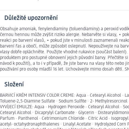
Důležité upozornění
Obsahuje amoniak, fenylendiaminy (toluendiaminy) a peroxid vodíku.
černou hennou může zvýšit riziko alergie. Nebarvěte si vlasy, • po
reakci po barvení vlasů, • pokud jste v minulosti zaznamenali rea
barvení řas a obočí, může způsobit oslepnutí. Nepoužívejte na barv
vlasy dobře opláchněte. Použijte vhodné rukavice (součást balení)
produktem pro postupné obnovení jejich původní barvy. Přečtěte si 
návod k použití), a to i v případě, že jste barvu na vlasy této neb
používání pro osoby mladší 16 let. Uchovávejte mimo dosah dět
Složení
BARVICÍ KRÉM INTENSIV COLOR CREME: Aqua · Cetearyl Alcohol · Laur
Toluene-2,5-Diamine Sulfate · Sodium Sulﬁte · 2- Methylresorcinol
VYVÍJECÍ EMULZE: Aqua · Hydrogen Peroxide · Cetearyl Alcohol · S
Cetearyl Alcohol · Dicaprylyl Carbonate · Glycerin · Distearyldim
Parfum · Panthenol · Cetrimonium Chloride · Citric Acid · Isopropy
acetyl- octahydronaphthalenes · Linalyl Acetate · Hydrolyzed Corn 