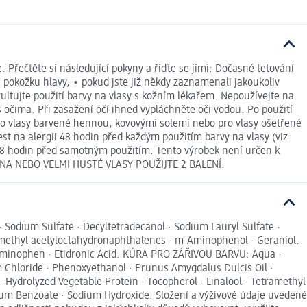
Přečtěte si následující pokyny a řiďte se jimi: Dočasné tetování
 pokožku hlavy, • pokud jste již někdy zaznamenali jakoukoliv
ltujte použití barvy na vlasy s kožním lékařem. Nepoužívejte na
 očima. Při zasažení očí ihned vypláchněte oči vodou. Po použití
pro vlasy barvené hennou, kovovými solemi nebo pro vlasy ošetřené
t na alergii 48 hodin před každým použitím barvy na vlasy (viz
ek 48 hodin před samotným použitím. Tento výrobek není určen k
MENA NEBO VELMI HUSTÉ VLASY POUŽIJTE 2 BALENÍ.
Sodium Sulfate · Decyltetradecanol · Sodium Lauryl Sulfate ·
tramethyl acetyloctahydronaphthalenes · m-Aminophenol · Geraniol.
etaminophen · Etidronic Acid. KÚRA PRO ZÁŘIVOU BARVU: Aqua ·
m Chloride · Phenoxyethanol · Prunus Amygdalus Dulcis Oil ·
 Hydrolyzed Vegetable Protein · Tocopherol · Linalool · Tetramethyl
dium Benzoate · Sodium Hydroxide. Složení a výživové údaje uvedené