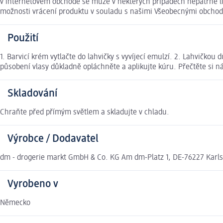
v internetovém obchodě se může v některých případech nepatrně liš
možnosti vrácení produktu v souladu s našimi Všeobecnými obcho
Použití
1. Barvicí krém vytlačte do lahvičky s vyvíjecí emulzí. 2. Lahvičko
působení vlasy důkladně opláchněte a aplikujte kúru. Přečtěte si ná
Skladování
Chraňte před přímým světlem a skladujte v chladu.
Výrobce / Dodavatel
dm - drogerie markt GmbH & Co. KG Am dm-Platz 1, DE-76227 Karl
Vyrobeno v
Německo