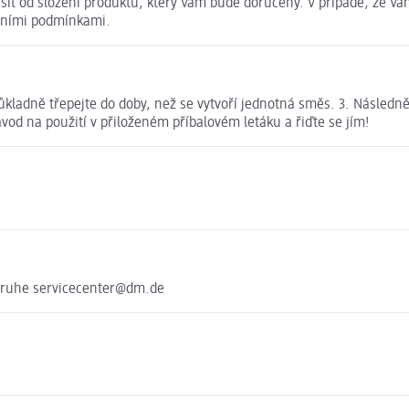
it od složení produktu, který Vám bude doručený. V případě, že Vám
dními podmínkami.
u důkladně třepejte do doby, než se vytvoří jednotná směs. 3. Násled
vod na použití v přiloženém příbalovém letáku a řiďte se jím!
sruhe servicecenter@dm.de