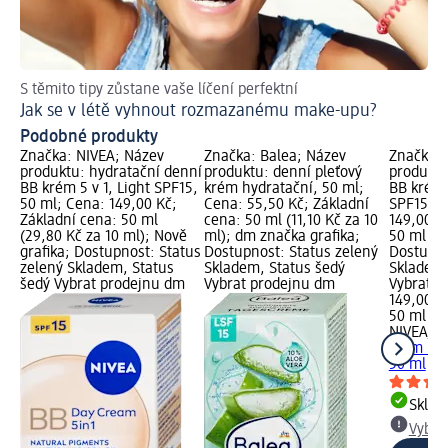
S těmito tipy zůstane vaše líčení perfektní
De
Jak se v létě vyhnout rozmazanému make-upu?
Podobné produkty
Značka: NIVEA; Název
Značka: Balea; Název
Značka: 
produktu: hydratační denní
produktu: denní pleťový
produktu
BB krém 5 v 1, Light SPF15,
krém hydratační, 50 ml;
BB krém 
50 ml; Cena: 149,00 Kč;
Cena: 55,50 Kč; Základní
SPF15, 5
Základní cena: 50 ml
cena: 50 ml (11,10 Kč za 10
149,00 K
(29,80 Kč za 10 ml); Nově
ml); dm značka grafika;
50 ml (29
grafika; Dostupnost: Status
Dostupnost: Status zelený
Dostupno
zelený Skladem, Status
Skladem, Status šedý
Skladem,
šedý Vybrat prodejnu dm
Vybrat prodejnu dm
Vybrat p
149,00 K
50 ml (2
NIVEA
hy
krém 5 v
50 ml
Skla
Vybra