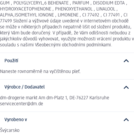
GUM , POLYGLYCERYL,6 BEHENATE , PARFUM , DISODIUM EDTA ,
HYDROXYACETOPHENONE , PHENOXYETHANOL , LINALOOL ,
ALPHA,ISOMETHYL IONONE , LIMONENE , CI 77492 , CI 77491 , CI
77499 Složení a výživové údaje uvedené v internetovém obchodě
se může v některých případech nepatrně lišit od složení produktu,
který Vám bude doručený. V případě, že Vám odlišnosti nebudou z
jakýchkoliv důvodů vyhovovat, využijte možnosti vrácení produktu v
souladu s našimi Všeobecnými obchodními podmínkami.
Použití
Naneste rovnoměrně na vyčištěnou pleť.
Výrobce / Dodavatel
dm-drogerie markt Am dm-Platz 1, DE-76227 Karlsruhe
servicecenter@dm.de
Vyrobeno v
Švýcarsko