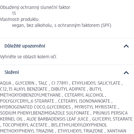
Obsažený ochranný sluneční faktor:
15
Vlastnosti produktu:
vegan, bez alkoholu, s ochranným faktorem (SPF)
Důležité upozornění
Vyhněte se oblasti kolem očí.
Složení
AQUA , GLYCERIN , TALC , CI 77891 , ETHYLHEXYL SALICYLATE ,
C12,15 ALKYL BENZOATE , DIBUTYL ADIPATE , BUTYL
METHOXYDIBENZOYLMETHANE , CETEARYL ALCOHOL ,
POLYGLYCERYL,6 STEARATE , CETEARYL ISONONANOATE ,
HYDROGENATED COCO,GLYCERIDES , MYRISTYL MYRISTATE ,
SODIUM PHENYLBENZIMIDAZOLE SULFONATE , PRUNUS PERSICA
KERNEL OIL , ALOE BARBADENSIS LEAF JUICE , GLYCERYL STEARATE
, TOCOPHERYL ACETATE , BIS,ETHYLHEXYLOXYPHENOL
METHOXYPHENYL TRIAZINE , ETHYLHEXYL TRIAZONE , XANTHAN