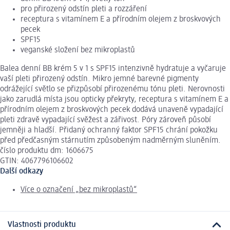
pro přirozený odstín pleti a rozzáření
receptura s vitamínem E a přírodním olejem z broskvových
pecek
SPF15
veganské složení bez mikroplastů
Balea denní BB krém 5 v 1 s SPF15 intenzivně hydratuje a vyčaruje
vaší pleti přirozený odstín. Mikro jemné barevné pigmenty
odrážející světlo se přizpůsobí přirozenému tónu pleti. Nerovnosti
jako zarudlá místa jsou opticky překryty, receptura s vitamínem E a
přírodním olejem z broskvových pecek dodává unaveně vypadající
pleti zdravě vypadající svěžest a zářivost. Póry zároveň působí
jemněji a hladší. Přidaný ochranný faktor SPF15 chrání pokožku
před předčasným stárnutím způsobeným nadměrným sluněním.
číslo produktu dm: 1606675
GTIN: 4067796106602
Další odkazy
Více o označení „bez mikroplastů“
Vlastnosti produktu