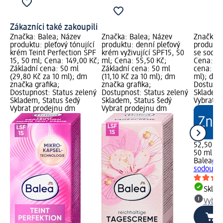
Zákazníci také zakoupili
Značka: Balea; Název
Značka: Balea; Název
Značka: 
produktu: pleťový tónující
produktu: denní pleťový
produktu
krém Teint Perfection SPF
krém vyživující SPF15, 50
se sodou
15, 50 ml; Cena: 149,00 Kč;
ml; Cena: 55,50 Kč;
Cena: 52
Základní cena: 50 ml
Základní cena: 50 ml
cena: 50
(29,80 Kč za 10 ml); dm
(11,10 Kč za 10 ml); dm
ml); dm 
značka grafika;
značka grafika;
Dostupno
Dostupnost: Status zelený
Dostupnost: Status zelený
Skladem,
Skladem, Status šedý
Skladem, Status šedý
Vybrat p
Vybrat prodejnu dm
Vybrat prodejnu dm
52,50 Kč
50 ml (10
Balea
deo
sodou a 
Skla
Vybra