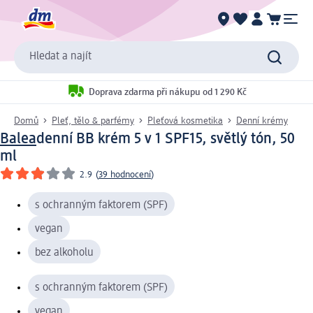
Hledat a najít
Doprava zdarma při nákupu od 1 290 Kč
Domů
Pleť, tělo & parfémy
Pleťová kosmetika
Denní krémy
Balea
denní BB krém 5 v 1 SPF15, světlý tón, 50
ml
2.9
(
39 hodnocení
)
s ochranným faktorem (SPF)
vegan
bez alkoholu
s ochranným faktorem (SPF)
vegan