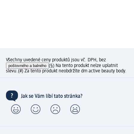
Všechny uvedené ceny produktů jsou vč. DPH, bez
poštovného a balného
(§) Na tento produkt nelze uplatnit
slevu.
(#) Za tento produkt neobdržíte dm active beauty body.
Jak se Vám líbí tato stránka?