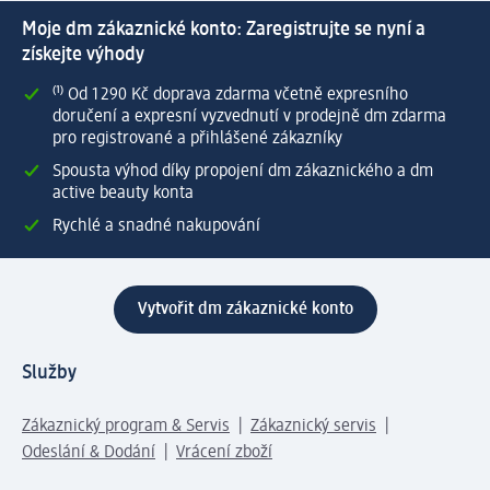
Moje dm zákaznické konto: Zaregistrujte se nyní a
získejte výhody
⁽¹⁾ Od 1 290 Kč doprava zdarma včetně expresního
doručení a expresní vyzvednutí v prodejně dm zdarma
pro registrované a přihlášené zákazníky
Spousta výhod díky propojení dm zákaznického a dm
active beauty konta
Rychlé a snadné nakupování
Vytvořit dm zákaznické konto
Služby
Zákaznický program & Servis
Zákaznický servis
Odeslání & Dodání
Vrácení zboží