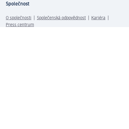
Společnost
O společnosti
Společenská odpovědnost
Kariéra
Press centrum
Svět dm
Platební možnosti
Spojte se s dm