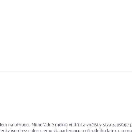
ledem na přírodu. Mimořádně měkká vnitřní a vnější vrstva zajišťuje
lenky jsou bez chloru, emulzí, parfemace a přírodního latexu, a pro