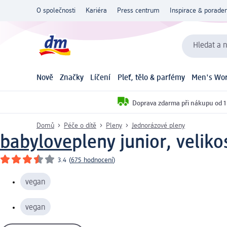
O společnosti
Kariéra
Press centrum
Inspirace & poraden
Hledat a n
Nově
Značky
Líčení
Pleť, tělo & parfémy
Men's Wor
Doprava zdarma při nákupu od 1
Domů
Péče o dítě
Pleny
Jednorázové pleny
babylove
pleny junior, veliko
3.4
(
675 hodnocení
)
vegan
vegan