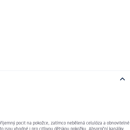
 příjemný pocit na pokožce, zatímco nebělená celulóza a obnovitelné
to jsou vhodné i pro citlivou dětskou pokožku. Absorpční kanálky