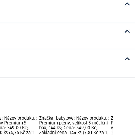
e; Název produktu:
Značka: babylove; Název produktu:
Značka: bab
tky Premium 5
Premium pleny, velikost 5 měsíční
Premium ple
ena: 349,00 Kč;
box, 144 ks; Cena: 549,00 Kč;
velikost 5 
0 ks (4,36 Kč za 1
Základní cena: 144 ks (3,81 Kč za 1
179,00 Kč; 