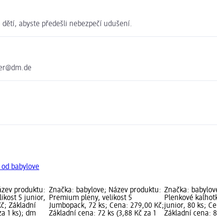
 dětí, abyste předešli nebezpečí udušení.
ter@dm.de
 od babylove
ázev produktu:
Značka: babylove; Název produktu:
Značka: babylov
ikost 5 junior,
Premium pleny, velikost 5
Plenkové kalho
Kč; Základní
Jumbopack, 72 ks; Cena: 279,00 Kč;
junior, 80 ks; C
za 1 ks); dm
Základní cena: 72 ks (3,88 Kč za 1
Základní cena: 8