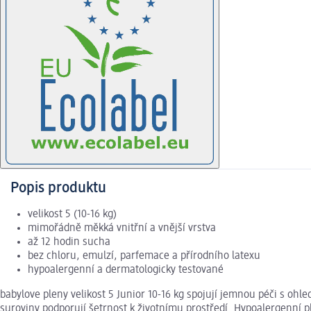
Popis produktu
velikost 5 (10-16 kg)
mimořádně měkká vnitřní a vnější vrstva
až 12 hodin sucha
bez chloru, emulzí, parfemace a přírodního latexu
hypoalergenní a dermatologicky testované
babylove pleny velikost 5 Junior 10-16 kg spojují jemnou péči s oh
suroviny podporují šetrnost k životnímu prostředí. Hypoalergenní p