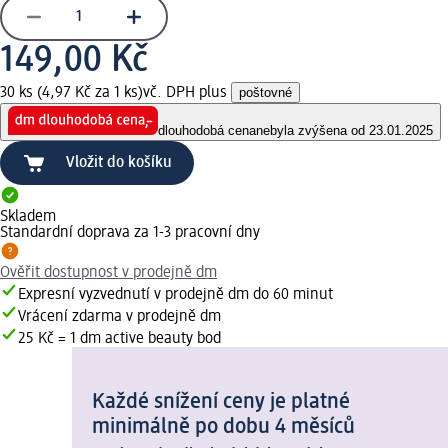
149,00 Kč
30 ks (4,97 Kč za 1 ks)
vč. DPH plus
poštovné
dlouhodobá cena
nebyla zvýšena od 23.01.2025
Vložit do košíku
Skladem
Standardní doprava za 1-3 pracovní dny
Ověřit dostupnost v prodejně dm
Expresní vyzvednutí v prodejně dm do 60 minut
Vrácení zdarma v prodejně dm
25 Kč = 1 dm active beauty bod
Každé snížení ceny je platné
minimálně po dobu 4 měsíců