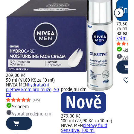
79,50 Kč
75 ml (10
Balea M
krém Sen
Skla
Vybra
209,00 Kč
50 ml (41,80 Kč za 10 ml)
NIVEA MEN
hydratační
prodejnu dm
pleťový krém pro muže, 50
ml
(415)
Skladem
Vybrat prodejnu dm
279,00 Kč
100 ml (27,90 Kč za 10 ml)
NIVEA MEN
pleťový fluid
Sensitive, 100 ml