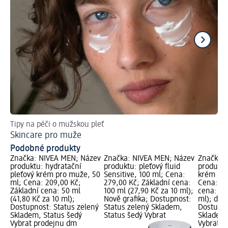
Tipy na péči o mužskou pleť
Jak
Skincare pro muže
Pé
Podobné produkty
Značka: NIVEA MEN; Název
Značka: NIVEA MEN; Název
Značka: 
produktu: hydratační
produktu: pleťový fluid
produktu
pleťový krém pro muže, 50
Sensitive, 100 ml; Cena:
krém Sen
ml; Cena: 209,00 Kč;
279,00 Kč; Základní cena:
Cena: 79
Základní cena: 50 ml
100 ml (27,90 Kč za 10 ml);
cena: 75
(41,80 Kč za 10 ml);
Nově grafika; Dostupnost:
ml); dm 
Dostupnost: Status zelený
Status zelený Skladem,
Dostupno
Skladem, Status šedý
Status šedý Vybrat
Skladem,
Vybrat prodejnu dm
Vybrat p