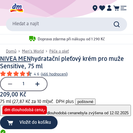
Hledat a najít
Doprava zdarma při nákupu od 1 290 Kč
Domů
Men's World
Péče o pleť
NIVEA MEN
hydratační pleťový krém pro muže
Sensitive, 75 ml
4.6
(
466 hodnocení
)
209,00 Kč
75 ml (27,87 Kč za 10 ml)
vč. DPH plus
poštovné
dlouhodobá cena
nebyla zvýšena od 12.02.2025
Vložit do košíku