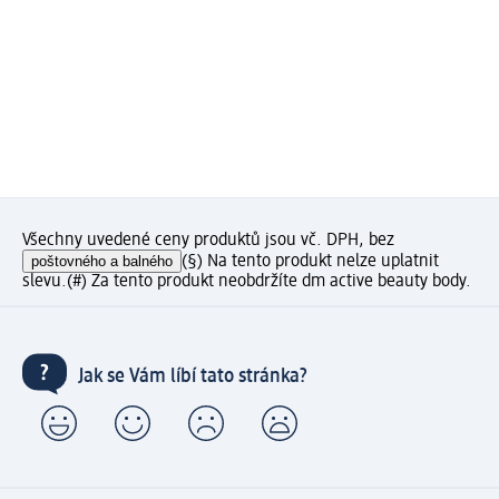
Všechny uvedené ceny produktů jsou vč. DPH, bez
poštovného a balného
(§) Na tento produkt nelze uplatnit
slevu.
(#) Za tento produkt neobdržíte dm active beauty body.
Jak se Vám líbí tato stránka?