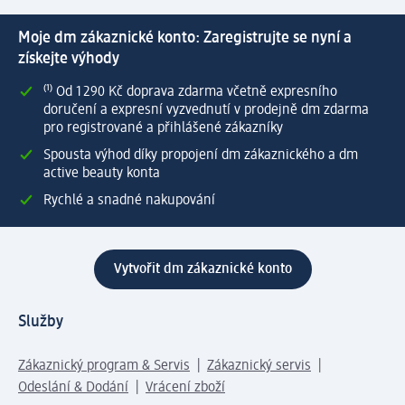
Moje dm zákaznické konto: Zaregistrujte se nyní a
získejte výhody
⁽¹⁾ Od 1 290 Kč doprava zdarma včetně expresního
doručení a expresní vyzvednutí v prodejně dm zdarma
pro registrované a přihlášené zákazníky
Spousta výhod díky propojení dm zákaznického a dm
active beauty konta
Rychlé a snadné nakupování
Vytvořit dm zákaznické konto
Služby
Zákaznický program & Servis
Zákaznický servis
Odeslání & Dodání
Vrácení zboží