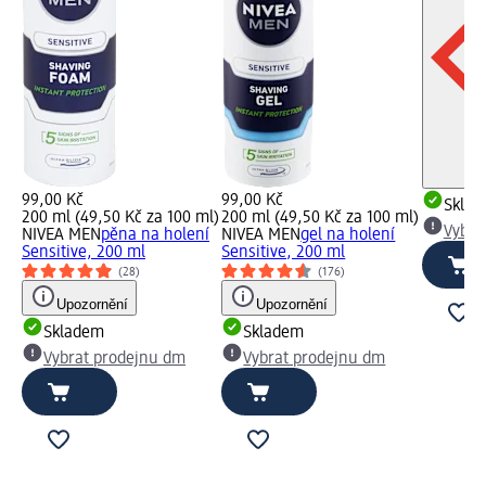
99,00 Kč
99,00 Kč
Skla
200 ml (49,50 Kč za 100 ml)
200 ml (49,50 Kč za 100 ml)
Vybra
NIVEA MEN
pěna na holení
NIVEA MEN
gel na holení
Sensitive, 200 ml
Sensitive, 200 ml
(28)
(176)
Upozornění
Upozornění
Skladem
Skladem
Vybrat prodejnu dm
Vybrat prodejnu dm