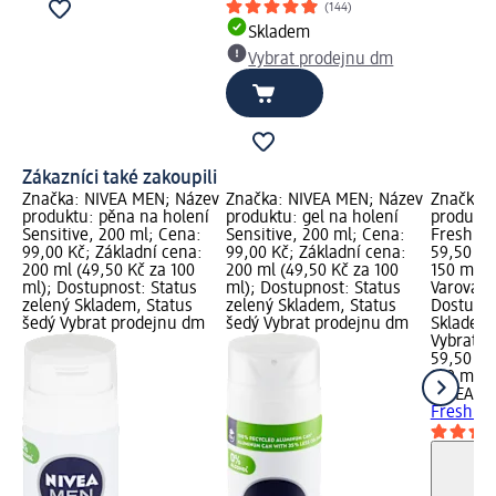
(144)
Skladem
Vybrat prodejnu dm
Zákazníci také zakoupili
Značka: NIVEA MEN; Název
Značka: NIVEA MEN; Název
Značka:
produktu: pěna na holení
produktu: gel na holení
produktu
Sensitive, 200 ml; Cena:
Sensitive, 200 ml; Cena:
Fresh Ac
99,00 Kč; Základní cena:
99,00 Kč; Základní cena:
59,50 Kč
200 ml (49,50 Kč za 100
200 ml (49,50 Kč za 100
150 ml (3
ml); Dostupnost: Status
ml); Dostupnost: Status
Varování:
zelený Skladem, Status
zelený Skladem, Status
Dostupno
šedý Vybrat prodejnu dm
šedý Vybrat prodejnu dm
Skladem,
Vybrat p
59,50 Kč
150 ml (
NIVEA M
Fresh Ac