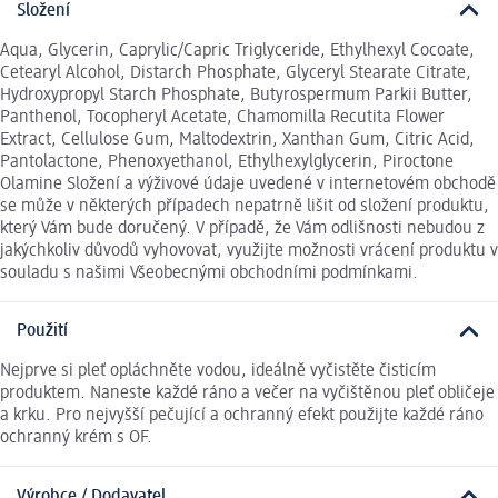
Složení
Aqua, Glycerin, Caprylic/Capric Triglyceride, Ethylhexyl Cocoate,
Cetearyl Alcohol, Distarch Phosphate, Glyceryl Stearate Citrate,
Hydroxypropyl Starch Phosphate, Butyrospermum Parkii Butter,
Panthenol, Tocopheryl Acetate, Chamomilla Recutita Flower
Extract, Cellulose Gum, Maltodextrin, Xanthan Gum, Citric Acid,
Pantolactone, Phenoxyethanol, Ethylhexylglycerin, Piroctone
Olamine Složení a výživové údaje uvedené v internetovém obchodě
se může v některých případech nepatrně lišit od složení produktu,
který Vám bude doručený. V případě, že Vám odlišnosti nebudou z
jakýchkoliv důvodů vyhovovat, využijte možnosti vrácení produktu v
souladu s našimi Všeobecnými obchodními podmínkami.
Použití
Nejprve si pleť opláchněte vodou, ideálně vyčistěte čisticím
produktem. Naneste každé ráno a večer na vyčištěnou pleť obličeje
a krku. Pro nejvyšší pečující a ochranný efekt použijte každé ráno
ochranný krém s OF.
Výrobce / Dodavatel