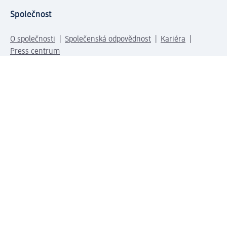
Společnost
O společnosti
Společenská odpovědnost
Kariéra
Press centrum
Svět dm
Platební možnosti
Spojte se s dm