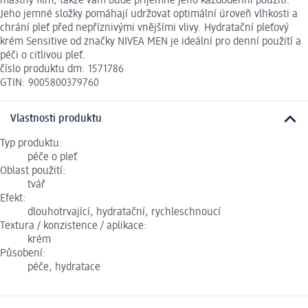
mastný film, takže vám bude příjemné jeho každodenní použití.
Jeho jemné složky pomáhají udržovat optimální úroveň vlhkosti a
chrání pleť před nepříznivými vnějšími vlivy. Hydratační pleťový
krém Sensitive od značky NIVEA MEN je ideální pro denní použití a
péči o citlivou pleť.
číslo produktu dm: 1571786
GTIN: 9005800379760
Vlastnosti produktu
Typ produktu:
péče o pleť
Oblast použití:
tvář
Efekt:
dlouhotrvající, hydratační, rychleschnoucí
Textura / konzistence / aplikace:
krém
Působení:
péče, hydratace