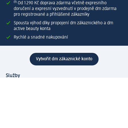
⁽¹⁾ Od 1 290 Kč doprava zdarma včetně expresního
doručení a expresní vyzvednutí v prodejně dm zdarma
pro registrované a přihlášené zákazníky
Spousta výhod díky propojení dm zákaznického a dm
active beauty konta
Rychlé a snadné nakupování
Vytvořit dm zákaznické konto
Služby
Zákaznický program & Servis
Zákaznický servis
Odeslání & Dodání
Vrácení zboží
Společnost
O společnosti
Společenská odpovědnost
Kariéra