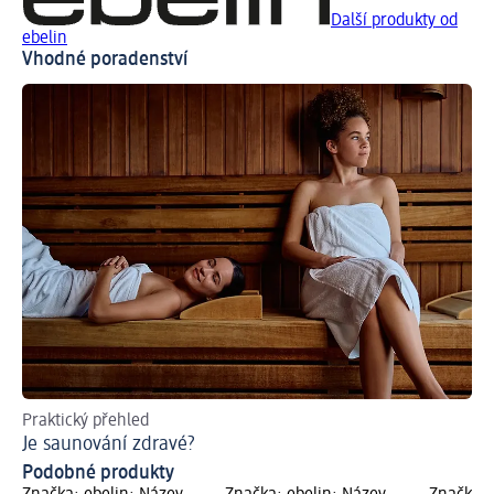
Další produkty od
ebelin
Vhodné poradenství
Praktický přehled
Ra
Je saunování zdravé?
Ja
Podobné produkty