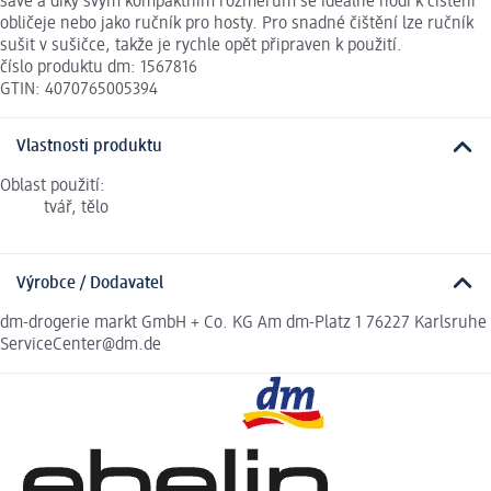
savé a díky svým kompaktním rozměrům se ideálně hodí k čištění
obličeje nebo jako ručník pro hosty. Pro snadné čištění lze ručník
sušit v sušičce, takže je rychle opět připraven k použití.
číslo produktu dm: 1567816
GTIN: 4070765005394
Vlastnosti produktu
Oblast použití:
tvář, tělo
Výrobce / Dodavatel
dm-drogerie markt GmbH + Co. KG Am dm-Platz 1 76227 Karlsruhe
ServiceCenter@dm.de