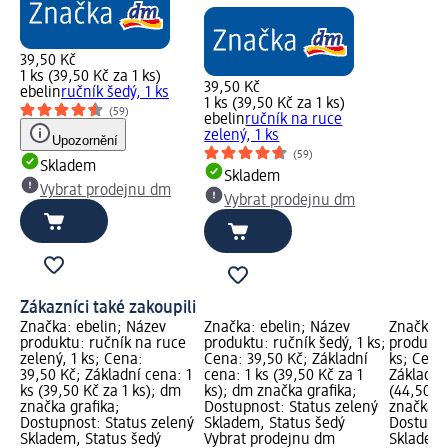
39,50 Kč
1 ks (39,50 Kč za 1 ks)
39,50 Kč
ebelin
ručník šedý, 1 ks
1 ks (39,50 Kč za 1 ks)
(59)
ebelin
ručník na ruce
zelený, 1 ks
Upozornění
(59)
Skladem
Skladem
Vybrat prodejnu dm
Vybrat prodejnu dm
Zákazníci také zakoupili
Značka: ebelin; Název
Značka: ebelin; Název
Značka: 
produktu: ručník na ruce
produktu: ručník šedý, 1 ks;
produktu:
zelený, 1 ks; Cena:
Cena: 39,50 Kč; Základní
ks; Cena
39,50 Kč; Základní cena: 1
cena: 1 ks (39,50 Kč za 1
Základní 
ks (39,50 Kč za 1 ks); dm
ks); dm značka grafika;
(44,50 Kč
značka grafika;
Dostupnost: Status zelený
značka g
Dostupnost: Status zelený
Skladem, Status šedý
Dostupno
Skladem, Status šedý
Vybrat prodejnu dm
Skladem,