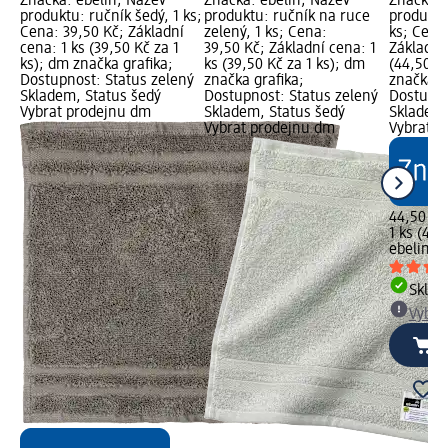
Značka: ebelin; Název
Značka: ebelin; Název
Značka: 
produktu: ručník šedý, 1 ks;
produktu: ručník na ruce
produktu:
Cena: 39,50 Kč; Základní
zelený, 1 ks; Cena:
ks; Cena
cena: 1 ks (39,50 Kč za 1
39,50 Kč; Základní cena: 1
Základní 
ks); dm značka grafika;
ks (39,50 Kč za 1 ks); dm
(44,50 Kč
Dostupnost: Status zelený
značka grafika;
značka g
Skladem, Status šedý
Dostupnost: Status zelený
Dostupno
Vybrat prodejnu dm
Skladem, Status šedý
Skladem,
Vybrat prodejnu dm
Vybrat p
44,50 Kč
1 ks (44,
ebelin
my
Skla
Vybra