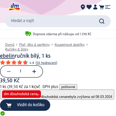
Hledat a najít
Doprava zdarma při nákupu od 1 290 Kč
Domů
Pleť, tělo & parfémy
Koupelnové doplňky
Ručníky & žínky
ebelin
ručník bílý, 1 ks
4.8
(
56 hodnocení
)
39,50 Kč
1 ks (39,50 Kč za 1 ks)
vč. DPH plus
poštovné
dlouhodobá cena
nebyla zvýšena od 08.03.2024
Vložit do košíku