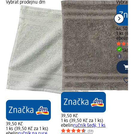
Vybrat prodejnu dm
Vybrat p
44,50 Kč
1 ks (44,
ebelin
my
Skla
Vybra
39,50 Kč
1 ks (39,50 Kč za 1 ks)
39,50 Kč
ebelin
ručník šedý, 1 ks
1 ks (39,50 Kč za 1 ks)
(59)
ebelin
ručník na ruce