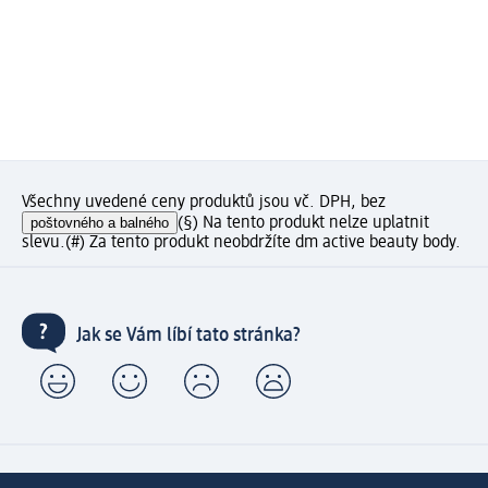
Všechny uvedené ceny produktů jsou vč. DPH, bez
poštovného a balného
(§) Na tento produkt nelze uplatnit
slevu.
(#) Za tento produkt neobdržíte dm active beauty body.
Jak se Vám líbí tato stránka?