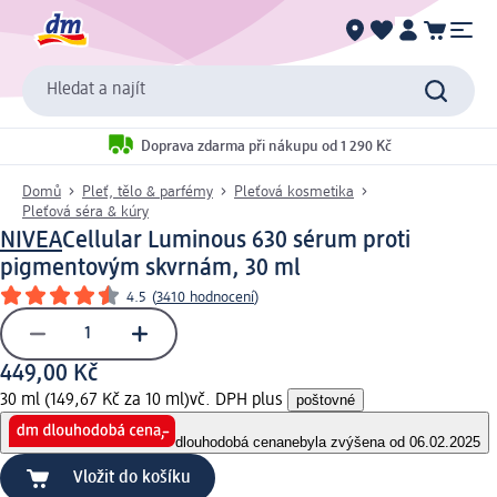
Hledat a najít
Doprava zdarma při nákupu od 1 290 Kč
Domů
Pleť, tělo & parfémy
Pleťová kosmetika
Pleťová séra & kúry
NIVEA
Cellular Luminous 630 sérum proti
pigmentovým skvrnám, 30 ml
4.5
(
3410 hodnocení
)
449,00 Kč
30 ml (149,67 Kč za 10 ml)
vč. DPH plus
poštovné
dlouhodobá cena
nebyla zvýšena od 06.02.2025
Vložit do košíku