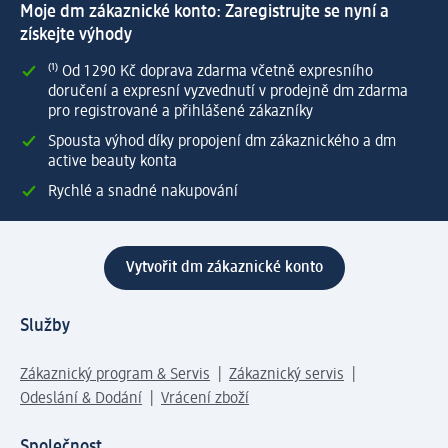
Moje dm zákaznické konto: Zaregistrujte se nyní a
získejte výhody
⁽¹⁾ Od 1 290 Kč doprava zdarma včetně expresního
doručení a expresní vyzvednutí v prodejně dm zdarma
pro registrované a přihlášené zákazníky
Spousta výhod díky propojení dm zákaznického a dm
active beauty konta
Rychlé a snadné nakupování
Vytvořit dm zákaznické konto
Služby
Zákaznický program & Servis
Zákaznický servis
Odeslání & Dodání
Vrácení zboží
Společnost