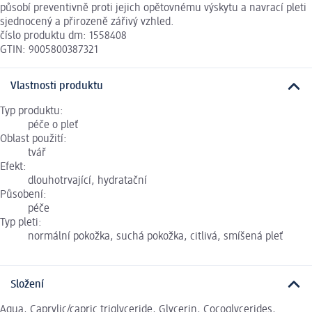
působí preventivně proti jejich opětovnému výskytu a navrací pleti
sjednocený a přirozeně zářivý vzhled.
číslo produktu dm: 1558408
GTIN: 9005800387321
Vlastnosti produktu
Typ produktu:
péče o pleť
Oblast použití:
tvář
Efekt:
dlouhotrvající, hydratační
Působení:
péče
Typ pleti:
normální pokožka, suchá pokožka, citlivá, smíšená pleť
Složení
Aqua, Caprylic/capric triglyceride, Glycerin, Cocoglycerides,