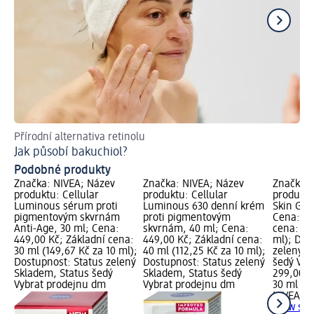
Přírodní alternativa retinolu
Jak
Jak působí bakuchiol?
Zd
Podobné produkty
Značka: NIVEA; Název
Značka: NIVEA; Název
Značka: 
produktu: Cellular
produktu: Cellular
produktu
Luminous sérum proti
Luminous 630 denní krém
Skin Glo
pigmentovým skvrnám
proti pigmentovým
Cena: 29
Anti-Age, 30 ml; Cena:
skvrnám, 40 ml; Cena:
cena: 30
449,00 Kč; Základní cena:
449,00 Kč; Základní cena:
ml); Dos
30 ml (149,67 Kč za 10 ml);
40 ml (112,25 Kč za 10 ml);
zelený S
Dostupnost: Status zelený
Dostupnost: Status zelený
šedý Vyb
Skladem, Status šedý
Skladem, Status šedý
299,00 K
Vybrat prodejnu dm
Vybrat prodejnu dm
30 ml (9
NIVEA
Lu
Glow sér