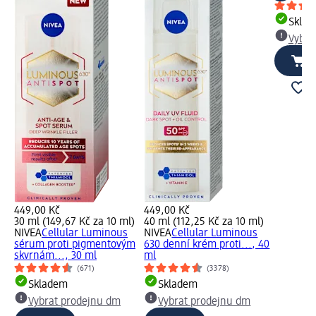
Skla
Vybra
449,00 Kč
449,00 Kč
30 ml (149,67 Kč za 10 ml)
40 ml (112,25 Kč za 10 ml)
NIVEA
Cellular Luminous
NIVEA
Cellular Luminous
sérum proti pigmentovým
630 denní krém proti..., 40
skvrnám..., 30 ml
ml
(671)
(3378)
Skladem
Skladem
Vybrat prodejnu dm
Vybrat prodejnu dm