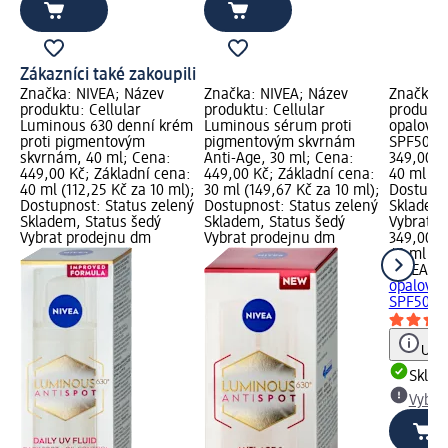
Zákazníci také zakoupili
Značka: NIVEA; Název
Značka: NIVEA; Název
Značka: 
produktu: Cellular
produktu: Cellular
produktu
Luminous 630 denní krém
Luminous sérum proti
opalován
proti pigmentovým
pigmentovým skvrnám
SPF50+, 
skvrnám, 40 ml; Cena:
Anti-Age, 30 ml; Cena:
349,00 K
449,00 Kč; Základní cena:
449,00 Kč; Základní cena:
40 ml (87
40 ml (112,25 Kč za 10 ml);
30 ml (149,67 Kč za 10 ml);
Dostupno
Dostupnost: Status zelený
Dostupnost: Status zelený
Skladem,
Skladem, Status šedý
Skladem, Status šedý
Vybrat p
Vybrat prodejnu dm
Vybrat prodejnu dm
349,00 K
40 ml (8
NIVEA S
opalován
SPF50+, 
Upoz
Skla
Vybra