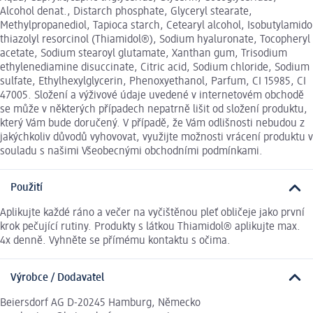
Alcohol denat., Distarch phosphate, Glyceryl stearate,
Methylpropanediol, Tapioca starch, Cetearyl alcohol, Isobutylamido
thiazolyl resorcinol (Thiamidol®), Sodium hyaluronate, Tocopheryl
acetate, Sodium stearoyl glutamate, Xanthan gum, Trisodium
ethylenediamine disuccinate, Citric acid, Sodium chloride, Sodium
sulfate, Ethylhexylglycerin, Phenoxyethanol, Parfum, CI 15985, CI
47005. Složení a výživové údaje uvedené v internetovém obchodě
se může v některých případech nepatrně lišit od složení produktu,
který Vám bude doručený. V případě, že Vám odlišnosti nebudou z
jakýchkoliv důvodů vyhovovat, využijte možnosti vrácení produktu v
souladu s našimi Všeobecnými obchodními podmínkami.
Použití
Aplikujte každé ráno a večer na vyčištěnou pleť obličeje jako první
krok pečující rutiny. Produkty s látkou Thiamidol® aplikujte max.
4x denně. Vyhněte se přímému kontaktu s očima.
Výrobce / Dodavatel
Beiersdorf AG D-20245 Hamburg, Německo