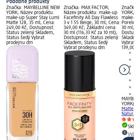
Podobné produkty
Značka: MAYBELLINE NEW
Značka: MAX FACTOR;
Značka:
YORK; Název produktu:
Název produktu: make-up
YORK; Ná
make-up Super Stay Lumi
Facefinity All Day Flawless
make-up 
Matte 128, 35 ml; Cena:
3 v 1 55 Beige, 30 ml; Cena:
Poreless 
249,00 Kč; Dostupnost:
349,00 Kč; Základní cena:
30 ml; C
Status zelený Skladem,
30 ml (116,33 Kč za 10 ml);
Dostupno
Status šedý Vybrat
Dostupnost: Status zelený
Skladem,
prodejnu dm
Skladem, Status šedý
Vybrat p
Vybrat prodejnu dm
139,00 K
+4
MAYBELL
YORK
mak
Matte + 
Natural I
Skla
Vybra