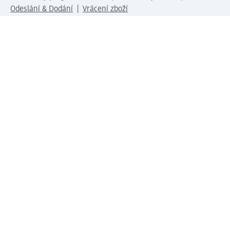
Odeslání & Dodání
Vrácení zboží
Společnost
O společnosti
Společenská odpovědnost
Kariéra
Press centrum
Svět dm
Platební možnosti