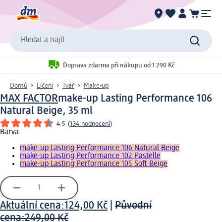
Hledat a najít
Doprava zdarma při nákupu od 1 290 Kč
Domů
Líčení
Tvář
Make-up
MAX FACTOR
make-up Lasting Performance 106
Natural Beige, 35 ml
4.5
(
134 hodnocení
)
Barva
make-up Lasting Performance 106 Natural Beige
make-up Lasting Performance 102 Pastelle
make-up Lasting Performance 105 Soft Beige
Aktuální cena:
124,00 Kč
|
Původní
cena:
249,00 Kč