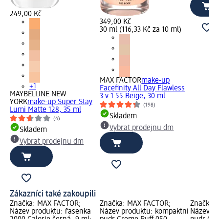
249,00 Kč
349,00 Kč
30 ml (116,33 Kč za 10 ml)
MAX FACTOR
make-up
+1
Facefinity All Day Flawless
MAYBELLINE NEW
3 v 1 55 Beige, 30 ml
YORK
make-up Super Stay
(198)
Lumi Matte 128, 35 ml
Skladem
(4)
Vybrat prodejnu dm
Skladem
Vybrat prodejnu dm
Zákazníci také zakoupili
Značka: MAX FACTOR;
Značka: MAX FACTOR;
Značka:
Název produktu: řasenka
Název produktu: kompaktní
Název pr