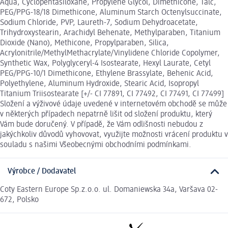
Aqua, Cyclopentasiloxane, Propylene Glycol, Dimethicone, Talc,
PEG/PPG-18/18 Dimethicone, Aluminum Starch Octenylsuccinate,
Sodium Chloride, PVP, Laureth-7, Sodium Dehydroacetate,
Trihydroxystearin, Arachidyl Behenate, Methylparaben, Titanium
Dioxide (Nano), Methicone, Propylparaben, Silica,
Acrylonitrile/MethylMethacrylate/Vinylidene Chloride Copolymer,
Synthetic Wax, Polyglyceryl-4 Isostearate, Hexyl Laurate, Cetyl
PEG/PPG-10/1 Dimethicone, Ethylene Brassylate, Behenic Acid,
Polyethylene, Aluminum Hydroxide, Stearic Acid, Isopropyl
Titanium Triisostearate [+/- CI 77891, CI 77492, CI 77491, CI 77499]
Složení a výživové údaje uvedené v internetovém obchodě se může
v některých případech nepatrně lišit od složení produktu, který
Vám bude doručený. V případě, že Vám odlišnosti nebudou z
jakýchkoliv důvodů vyhovovat, využijte možnosti vrácení produktu v
souladu s našimi Všeobecnými obchodními podmínkami.
Výrobce / Dodavatel
Coty Eastern Europe Sp.z.o.o. ul. Domaniewska 34a, Varšava 02-
672, Polsko