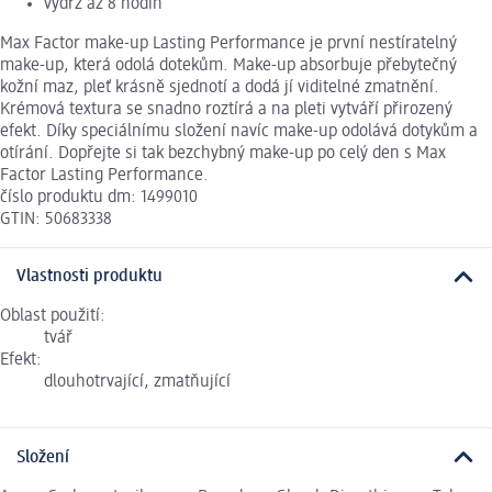
výdrž až 8 hodin
Max Factor make-up Lasting Performance je první nestíratelný
make-up, která odolá dotekům. Make-up absorbuje přebytečný
kožní maz, pleť krásně sjednotí a dodá jí viditelné zmatnění.
Krémová textura se snadno roztírá a na pleti vytváří přirozený
efekt. Díky speciálnímu složení navíc make-up odolává dotykům a
otírání. Dopřejte si tak bezchybný make-up po celý den s Max
Factor Lasting Performance.
číslo produktu dm: 1499010
GTIN: 50683338
Vlastnosti produktu
Oblast použití:
tvář
Efekt:
dlouhotrvající, zmatňující
Složení