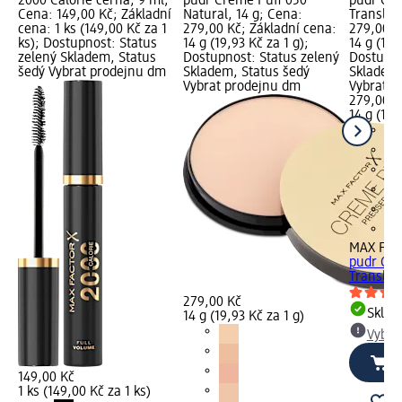
2000 Calorie černá, 9 ml;
pudr Creme Puff 050
pudr Cre
Cena: 149,00 Kč; Základní
Natural, 14 g; Cena:
Transluc
cena: 1 ks (149,00 Kč za 1
279,00 Kč; Základní cena:
279,00 K
ks); Dostupnost: Status
14 g (19,93 Kč za 1 g);
14 g (19,
zelený Skladem, Status
Dostupnost: Status zelený
Dostupno
šedý Vybrat prodejnu dm
Skladem, Status šedý
Skladem,
Vybrat prodejnu dm
Vybrat p
279,00 K
14 g (19,
MAX FA
pudr Cre
Transluc
279,00 Kč
Skla
14 g (19,93 Kč za 1 g)
Vybra
149,00 Kč
1 ks (149,00 Kč za 1 ks)