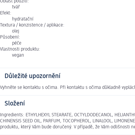
Oblast použití:
tvář
Efekt:
hydratační
Textura / konzistence / aplikace:
olej
Působení:
péče
Vlastnosti produktu:
vegan
Důležité upozornění
Vyhněte se kontaktu s očima. Při kontaktu s očima důkladně vyplác
Složení
Ingredients: ETHYLHEXYL STEARATE, OCTYLDODECANOL, HELIANT
CHINENSIS SEED OIL, PARFUM, TOCOPHEROL, LINALOOL, LIMONENE, HE
produktu, který Vám bude doručený. V případě, že Vám odlišnosti 