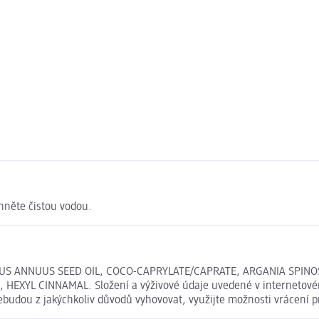
hněte čistou vodou.
HUS ANNUUS SEED OIL, COCO-CAPRYLATE/CAPRATE, ARGANIA SPINO
XYL CINNAMAL. Složení a výživové údaje uvedené v internetovém 
nebudou z jakýchkoliv důvodů vyhovovat, využijte možnosti vrácen