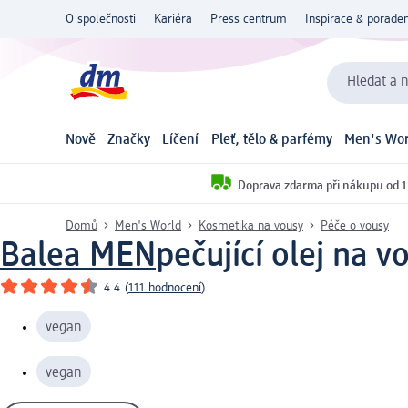
O společnosti
Kariéra
Press centrum
Inspirace & poraden
Hledat a n
Nově
Značky
Líčení
Pleť, tělo & parfémy
Men's Wor
Doprava zdarma při nákupu od 1
Domů
Men's World
Kosmetika na vousy
Péče o vousy
Balea MEN
pečující olej na v
4.4
(
111 hodnocení
)
vegan
vegan