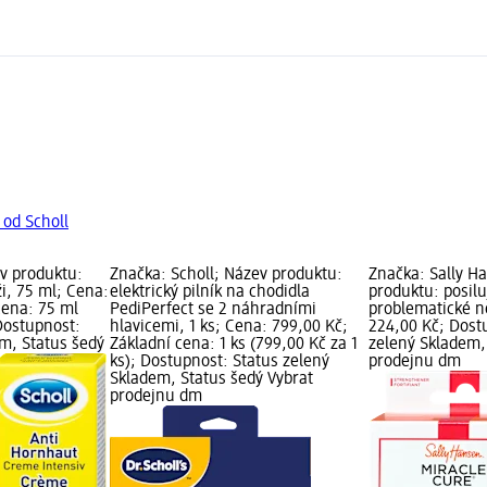
 od Scholl
ev produktu:
Značka: Scholl; Název produktu:
Značka: Sally H
i, 75 ml; Cena:
elektrický pilník na chodidla
produktu: posilu
cena: 75 ml
PediPerfect se 2 náhradními
problematické ne
 Dostupnost:
hlavicemi, 1 ks; Cena: 799,00 Kč;
224,00 Kč; Dost
em, Status šedý
Základní cena: 1 ks (799,00 Kč za 1
zelený Skladem,
ks); Dostupnost: Status zelený
prodejnu dm
Skladem, Status šedý Vybrat
prodejnu dm