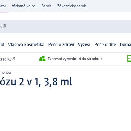
ství
Vědomá volba
Servis
Zákaznický servis
ajít
ld
Vlasová kosmetika
Péče o zdraví
Výživa
Péče o dítě
Domá
(1)
Expresní vyzvednutí do 60 minut
 290 Kč
 nohou
zu 2 v 1, 3,8 ml