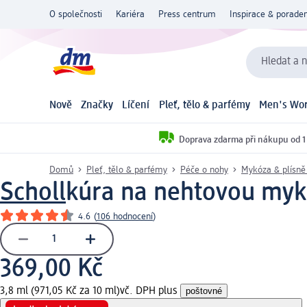
O společnosti
Kariéra
Press centrum
Inspirace & poraden
Hledat a n
Nově
Značky
Líčení
Pleť, tělo & parfémy
Men's Wor
Doprava zdarma při nákupu od 1
Domů
Pleť, tělo & parfémy
Péče o nohy
Mykóza & plísně
Scholl
kúra na nehtovou mykó
4.6
(
106 hodnocení
)
369,00 Kč
3,8 ml (971,05 Kč za 10 ml)
vč. DPH plus
poštovné