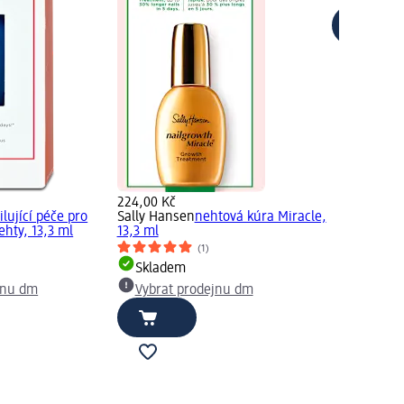
224,00 Kč
ilující péče pro
Sally Hansen
nehtová kúra Miracle,
hty, 13,3 ml
13,3 ml
(1)
Skladem
jnu dm
Vybrat prodejnu dm