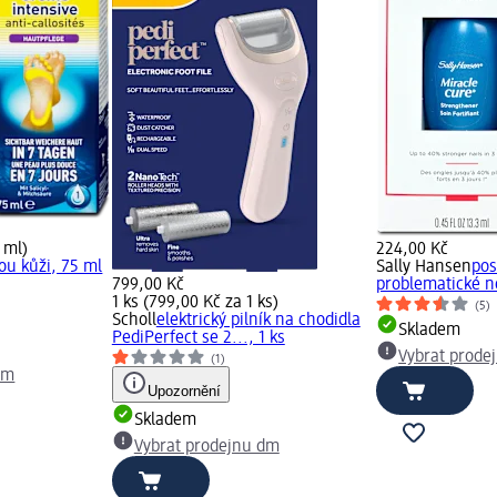
 ml)
224,00 Kč
ou kůži, 75 ml
Sally Hansen
pos
799,00 Kč
problematické ne
1 ks (799,00 Kč za 1 ks)
(5)
Scholl
elektrický pilník na chodidla
Skladem
PediPerfect se 2..., 1 ks
Vybrat prode
(1)
dm
Upozornění
Skladem
Vybrat prodejnu dm