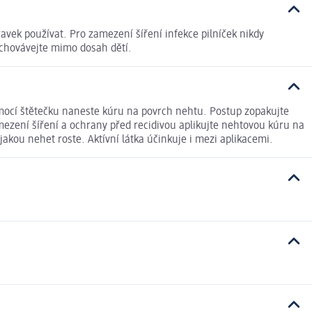
avek používat. Pro zamezení šíření infekce pilníček nikdy
Uchovávejte mimo dosah dětí.
 Pomocí štětečku naneste kúru na povrch nehtu. Postup zopakujte
ezení šíření a ochrany před recidivou aplikujte nehtovou kúru na
akou nehet roste. Aktívní látka účinkuje i mezi aplikacemi.