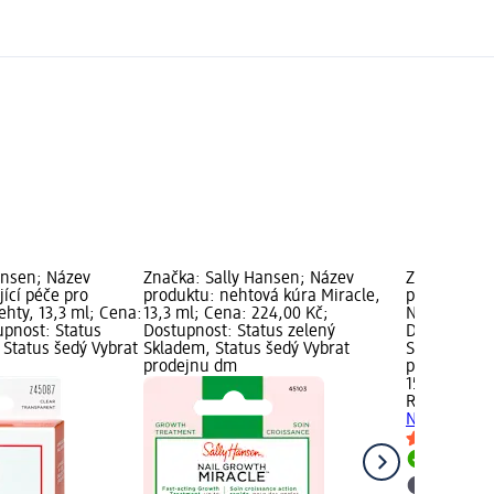
ansen; Název
Značka: Sally Hansen; Název
Značka: RI
jící péče pro
produktu: nehtová kúra Miracle,
produktu: p
hty, 13,3 ml; Cena:
13,3 ml; Cena: 224,00 Kč;
Nurse 2 v 1,
upnost: Status
Dostupnost: Status zelený
Dostupnost:
 Status šedý Vybrat
Skladem, Status šedý Vybrat
Skladem, St
prodejnu dm
prodejnu d
159,00 Kč
RIMMEL LO
Nurse 2 v 1,
Skladem
Vybrat p