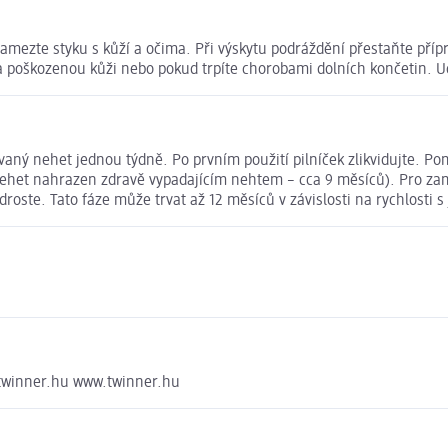
amezte styku s kůží a očima. Při výskytu podráždění přestaňte přípr
a poškozenou kůži nebo pokud trpíte chorobami dolních končetin. 
ikovaný nehet jednou týdně. Po prvním použití pilníček zlikvidujte.
nehet nahrazen zdravě vypadajícím nehtem – cca 9 měsíců). Pro zam
te. Tato fáze může trvat až 12 měsíců v závislosti na rychlosti s j
@twinner.hu www.twinner.hu