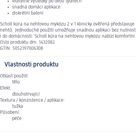
viditelné výsledky po dvou týdnech
snadná domácí aplikace
diskrétní balení
Scholl kúra na nehtovou mykózu 2 v 1 klinicky ověřená představuje
nehtů. Jednoduché použití umožňuje snadnou aplikaci bez nutnosti l
i do domácnosti. Scholl kúra na nehtovou mykózu nabízí komfortní 
číslo produktu dm: 1432082
GTIN: 5052197006308
Vlastnosti produktu
Oblast použití:
tělo
Efekt:
dlouhotrvající
Textura / konzistence / aplikace:
tužka
Působení:
péče