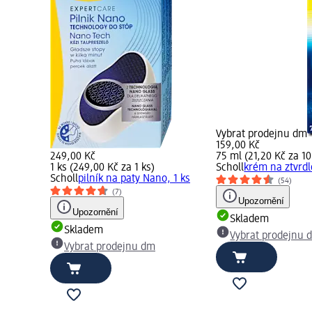
Vybrat prodejnu dm
159,00 Kč
249,00 Kč
75 ml (21,20 Kč za 10
1 ks (249,00 Kč za 1 ks)
Scholl
krém na ztvrdl
Scholl
pilník na paty Nano, 1 ks
(54)
(7)
Upozornění
Upozornění
Skladem
Skladem
Vybrat prodejnu 
Vybrat prodejnu dm