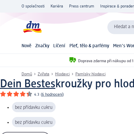
O společnosti
Kariéra
Press centrum
Inspirace & poraden
Hledat a n
Nově
Značky
Líčení
Pleť, tělo & parfémy
Men's Wor
Doprava zdarma při nákupu od 1
Domů
Zvířata
Hlodavci
Pamlsky hlodavci
Dein Bestes
kroužky pro hlod
4.3
(
6 hodnocení
)
bez přídavku cukru
bez přídavku cukru