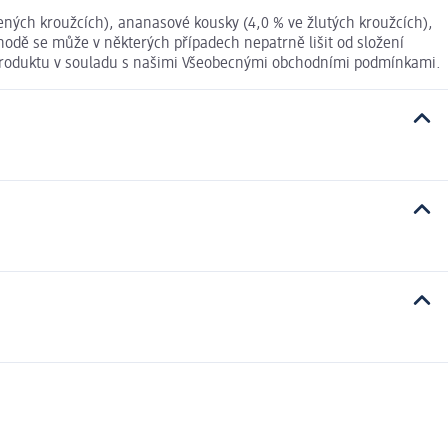
elených kroužcích), ananasové kousky (4,0 % ve žlutých kroužcích),
hodě se může v některých případech nepatrně lišit od složení
í produktu v souladu s našimi Všeobecnými obchodními podmínkami.