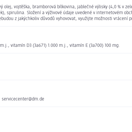
ý olej, vojtěška, bramborová bílkovina, jablečné výlisky (4,0 % v z
ek), spirulina. Složení a výživové údaje uvedené v internetovém obc
nebudou z jakýchkoliv důvodů vyhovovat, využijte možnosti vrácen
m.j., vitamín D3 (3a671) 1.000 m.j., vitamín E (3a700) 100 mg.
, servicecenter@dm.de