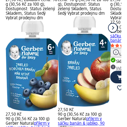
g (30,56 Kč za 100 g);
g); Dostupnost: Status
g (30,56 
Dostupnost: Status zelený
zelený Skladem, Status
Dostupno
Skladem, Status šedý
šedý Vybrat prodejnu dm
Skladem,
Vybrat prodejnu dm
Vybrat p
27,50 Kč
90 g (30,
Gerber O
sáčku hr
banán, 9
Upoz
Skla
Vybra
27,50 Kč
27,50 Kč
90 g (30,56 Kč za 100 g)
90 g (30,56 Kč za 100 g)
Gerber Natural
příkrm v
Gerber Natural
příkrm v
sáčku banán & jablko, 90