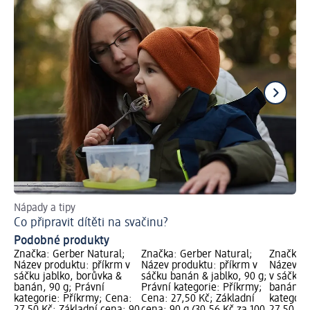
Nápady a tipy
Ce
Co připravit dítěti na svačinu?
Co
Podobné produkty
Značka: Gerber Natural;
Značka: Gerber Natural;
Značka: 
Název produktu: příkrm v
Název produktu: příkrm v
Název pr
sáčku jablko, borůvka &
sáčku banán & jablko, 90 g;
v sáčku 
banán, 90 g; Právní
Právní kategorie: Příkrmy;
banán, 9
kategorie: Příkrmy; Cena:
Cena: 27,50 Kč; Základní
kategori
27,50 Kč; Základní cena: 90
cena: 90 g (30,56 Kč za 100
27,50 Kč