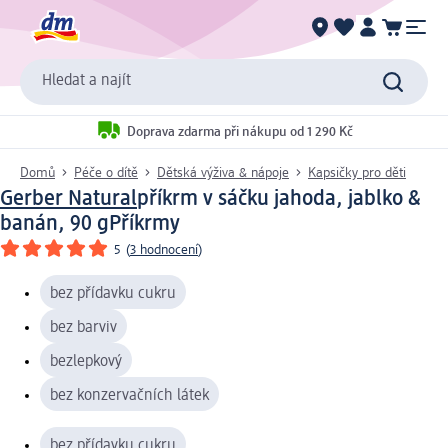
Hledat a najít
Doprava zdarma při nákupu od 1 290 Kč
Domů
Péče o dítě
Dětská výživa & nápoje
Kapsičky pro děti
Gerber Natural
příkrm v sáčku jahoda, jablko &
banán, 90 g
Příkrmy
5
(
3 hodnocení
)
bez přídavku cukru
bez barviv
bezlepkový
bez konzervačních látek
bez přídavku cukru