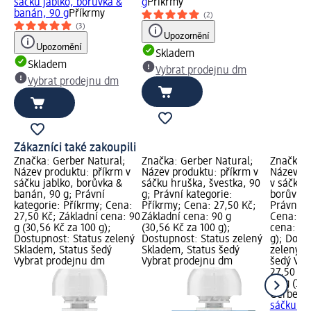
sáčku jablko, borůvka &
g
Příkrmy
banán, 90 g
Příkrmy
(2)
(3)
Upozornění
Upozornění
Skladem
Skladem
Vybrat prodejnu dm
Vybrat prodejnu dm
Zákazníci také zakoupili
Značka: Gerber Natural;
Značka: Gerber Natural;
Značka: 
Název produktu: příkrm v
Název produktu: příkrm v
Název pr
sáčku jablko, borůvka &
sáčku hruška, švestka, 90
v sáčku 
banán, 90 g; Právní
g; Právní kategorie:
borůvka 
kategorie: Příkrmy; Cena:
Příkrmy; Cena: 27,50 Kč;
Právní k
27,50 Kč; Základní cena: 90
Základní cena: 90 g
Cena: 27
g (30,56 Kč za 100 g);
(30,56 Kč za 100 g);
cena: 90
Dostupnost: Status zelený
Dostupnost: Status zelený
g); Dost
Skladem, Status šedý
Skladem, Status šedý
zelený S
Vybrat prodejnu dm
Vybrat prodejnu dm
šedý Vyb
27,50 Kč
90 g (30,
Gerber O
sáčku ja