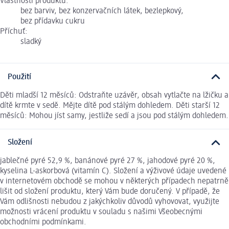
Vlastnosti produktu:
bez barviv, bez konzervačních látek, bezlepkový,
bez přídavku cukru
Příchuť:
sladký
Použití
Děti mladší 12 měsíců: Odstraňte uzávěr, obsah vytlačte na lžičku a
dítě krmte v sedě. Mějte dítě pod stálým dohledem. Děti starší 12
měsíců: Mohou jíst samy, jestliže sedí a jsou pod stálým dohledem.
Složení
jablečné pyré 52,9 %, banánové pyré 27 %, jahodové pyré 20 %,
kyselina L-askorbová (vitamín C). Složení a výživové údaje uvedené
v internetovém obchodě se mohou v některých případech nepatrně
lišit od složení produktu, který Vám bude doručený. V případě, že
Vám odlišnosti nebudou z jakýchkoliv důvodů vyhovovat, využijte
možnosti vrácení produktu v souladu s našimi Všeobecnými
obchodními podmínkami.