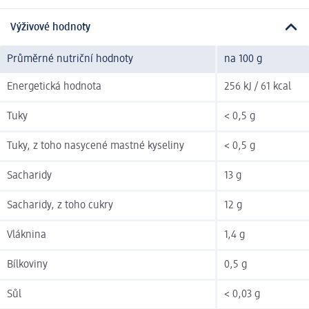
Výživové hodnoty
Průměrné nutriční hodnoty
na 100 g
Energetická hodnota
256 kJ / 61 kcal
Tuky
< 0,5 g
Tuky, z toho nasycené mastné kyseliny
< 0,5 g
Sacharidy
13 g
Sacharidy, z toho cukry
12 g
Vláknina
1,4 g
Bílkoviny
0,5 g
Sůl
< 0,03 g