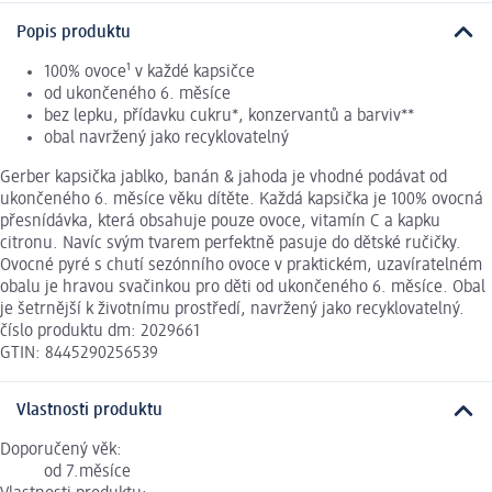
Popis produktu
100% ovoce¹ v každé kapsičce
od ukončeného 6. měsíce
bez lepku, přídavku cukru*, konzervantů a barviv**
obal navržený jako recyklovatelný
Gerber kapsička jablko, banán & jahoda je vhodné podávat od
ukončeného 6. měsíce věku dítěte. Každá kapsička je 100% ovocná
přesnídávka, která obsahuje pouze ovoce, vitamín C a kapku
citronu. Navíc svým tvarem perfektně pasuje do dětské ručičky.
Ovocné pyré s chutí sezónního ovoce v praktickém, uzavíratelném
obalu je hravou svačinkou pro děti od ukončeného 6. měsíce. Obal
je šetrnější k životnímu prostředí, navržený jako recyklovatelný.
číslo produktu dm: 2029661
GTIN: 8445290256539
Vlastnosti produktu
Doporučený věk:
od 7.měsíce