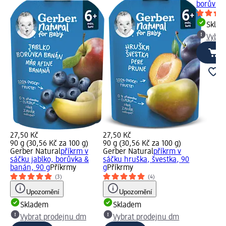
borůvka a
Skla
Vybra
27,50 Kč
27,50 Kč
90 g (30,56 Kč za 100 g)
90 g (30,56 Kč za 100 g)
Gerber Natural
příkrm v
Gerber Natural
příkrm v
sáčku jablko, borůvka &
sáčku hruška, švestka, 90
banán, 90 g
Příkrmy
g
Příkrmy
(3)
(4)
Upozornění
Upozornění
Skladem
Skladem
Vybrat prodejnu dm
Vybrat prodejnu dm