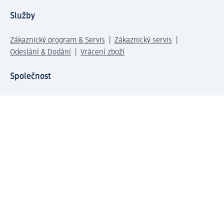
Služby
Zákaznický program & Servis
Zákaznický servis
Odeslání & Dodání
Vrácení zboží
Společnost
O společnosti
Společenská odpovědnost
Kariéra
Press centrum
Svět dm
Platební možnosti