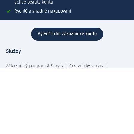
active beauty konta
Rychlé a snadné nakupování
Vytvořit dm zákaznické konto
Služby
Zákaznický program & Servis
Zákaznický servis
Odeslání & Dodání
Vrácení zboží
Společnost
O společnosti
Společenská odpovědnost
Kariéra
Press centrum
Svět dm