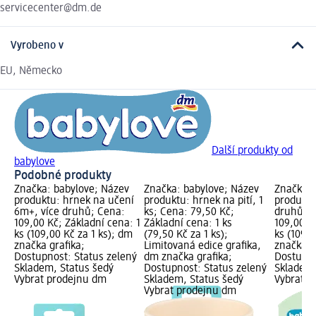
servicecenter@dm.de
Vyrobeno v
EU, Německo
Další produkty od
babylove
Podobné produkty
Značka: babylove; Název
Značka: babylove; Název
Značka: 
produktu: hrnek na učení
produktu: hrnek na pití, 1
produktu
6m+, více druhů; Cena:
ks; Cena: 79,50 Kč;
druhů, 1
109,00 Kč; Základní cena: 1
Základní cena: 1 ks
109,00 K
ks (109,00 Kč za 1 ks); dm
(79,50 Kč za 1 ks);
ks (109,0
značka grafika;
Limitovaná edice grafika,
značka g
Dostupnost: Status zelený
dm značka grafika;
Dostupno
Skladem, Status šedý
Dostupnost: Status zelený
Skladem,
Vybrat prodejnu dm
Skladem, Status šedý
Vybrat p
Vybrat prodejnu dm