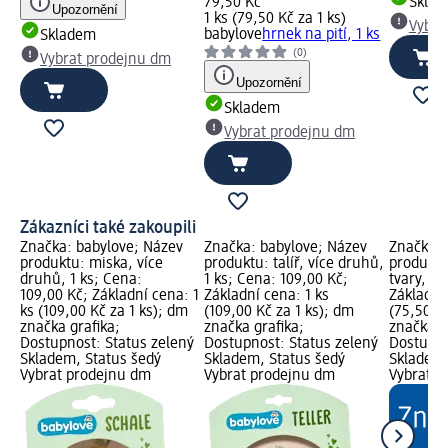
79,50 Kč
Skla
Upozornění
1 ks (79,50 Kč za 1 ks)
Vybra
babylove
hrnek na pití, 1 ks
Skladem
(0)
Vybrat prodejnu dm
Upozornění
Skladem
Vybrat prodejnu dm
Zákazníci také zakoupili
Značka: babylove; Název
Značka: babylove; Název
Značka: 
produktu: miska, více
produktu: talíř, více druhů,
produktu
druhů, 1 ks; Cena:
1 ks; Cena: 109,00 Kč;
tvary, 1 
109,00 Kč; Základní cena: 1
Základní cena: 1 ks
Základní 
ks (109,00 Kč za 1 ks); dm
(109,00 Kč za 1 ks); dm
(75,50 Kč
značka grafika;
značka grafika;
značka g
Dostupnost: Status zelený
Dostupnost: Status zelený
Dostupno
Skladem, Status šedý
Skladem, Status šedý
Skladem,
Vybrat prodejnu dm
Vybrat prodejnu dm
Vybrat p