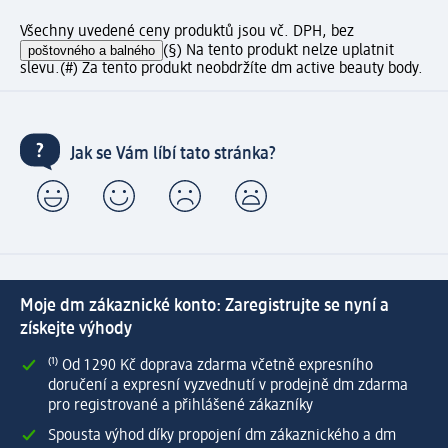
Všechny uvedené ceny produktů jsou vč. DPH, bez
poštovného a balného
(§) Na tento produkt nelze uplatnit
slevu.
(#) Za tento produkt neobdržíte dm active beauty body.
Jak se Vám líbí tato stránka?
Moje dm zákaznické konto: Zaregistrujte se nyní a
získejte výhody
⁽¹⁾ Od 1 290 Kč doprava zdarma včetně expresního
doručení a expresní vyzvednutí v prodejně dm zdarma
pro registrované a přihlášené zákazníky
Spousta výhod díky propojení dm zákaznického a dm