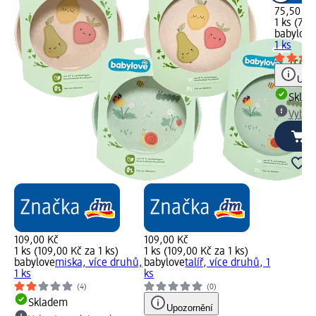
75,50 Kč
1 ks (75,
babylove
1 ks
Upoz
Skla
Vybra
109,00 Kč
109,00 Kč
1 ks (109,00 Kč za 1 ks)
1 ks (109,00 Kč za 1 ks)
babylove
miska, více druhů,
babylove
talíř, více druhů, 1
1 ks
ks
(4)
(0)
Skladem
Upozornění