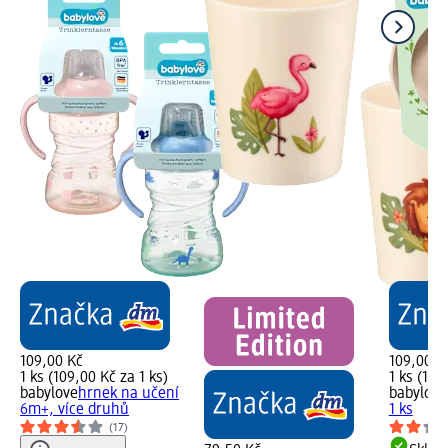
109,00 Kč
109,00 K
1 ks (109,00 Kč za 1 ks)
1 ks (109
babylove
hrnek na učení
babylove
6m+, více druhů
1 ks
(17)