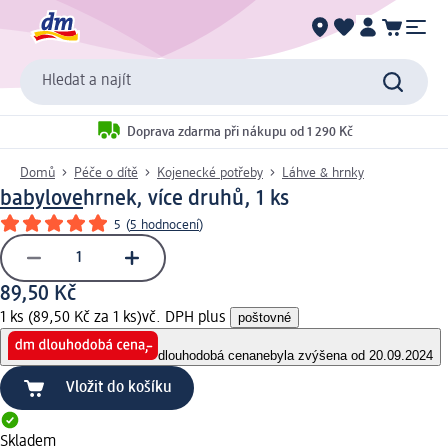
Hledat a najít
Doprava zdarma při nákupu od 1 290 Kč
Domů
Péče o dítě
Kojenecké potřeby
Láhve & hrnky
babylove
hrnek, více druhů, 1 ks
5
(
5 hodnocení
)
89,50 Kč
1 ks (89,50 Kč za 1 ks)
vč. DPH plus
poštovné
dlouhodobá cena
nebyla zvýšena od 20.09.2024
Vložit do košíku
Skladem