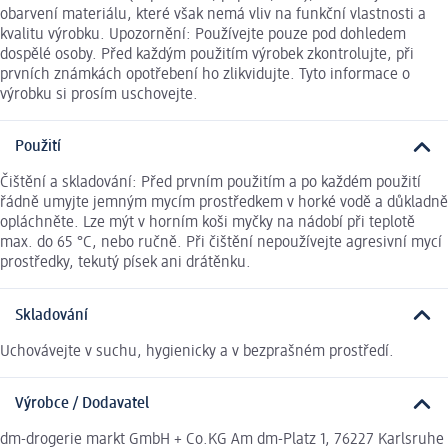
obarvení materiálu, které však nemá vliv na funkční vlastnosti a
kvalitu výrobku. Upozornění: Používejte pouze pod dohledem
dospělé osoby. Před každým použitím výrobek zkontrolujte, při
prvních známkách opotřebení ho zlikvidujte. Tyto informace o
výrobku si prosím uschovejte.
Použití
Čištění a skladování: Před prvním použitím a po každém použití
řádně umyjte jemným mycím prostředkem v horké vodě a důkladně
opláchněte. Lze mýt v horním koši myčky na nádobí při teplotě
max. do 65 °C, nebo ručně. Při čištění nepoužívejte agresivní mycí
prostředky, tekutý písek ani drátěnku.
Skladování
Uchovávejte v suchu, hygienicky a v bezprašném prostředí.
Výrobce / Dodavatel
dm-drogerie markt GmbH + Co.KG Am dm-Platz 1, 76227 Karlsruhe