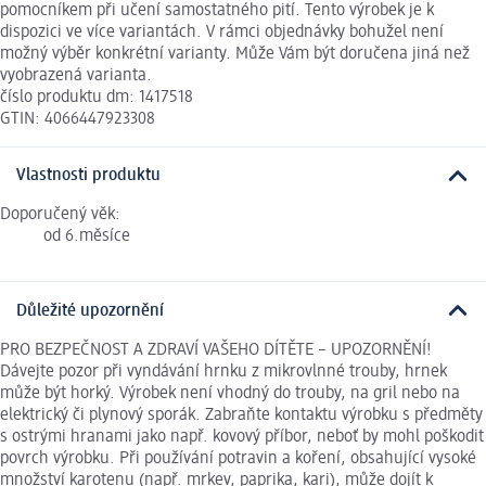
pomocníkem při učení samostatného pití. Tento výrobek je k
dispozici ve více variantách. V rámci objednávky bohužel není
možný výběr konkrétní varianty. Může Vám být doručena jiná než
vyobrazená varianta.
číslo produktu dm: 1417518
GTIN: 4066447923308
Vlastnosti produktu
Doporučený věk:
od 6.měsíce
Důležité upozornění
PRO BEZPEČNOST A ZDRAVÍ VAŠEHO DÍTĚTE – UPOZORNĚNÍ!
Dávejte pozor při vyndávání hrnku z mikrovlnné trouby, hrnek
může být horký. Výrobek není vhodný do trouby, na gril nebo na
elektrický či plynový sporák. Zabraňte kontaktu výrobku s předměty
s ostrými hranami jako např. kovový příbor, neboť by mohl poškodit
povrch výrobku. Při používání potravin a koření, obsahující vysoké
množství karotenu (např. mrkev, paprika, kari), může dojít k