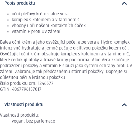
Popis produktu
oční pleťový krém s aloe vera
komplex s kofeinem a vitamínem C
vhodný i při nošení kontaktních čoček
vitamín E proti UV záření
Balea oční krém a jeho osvěžující péče, aloe vera a Hydro komplex
intenzivně hydratuje a jemně pečuje o citlivou pokožku kolem očí.
Osvěžující oční krém obsahuje komplex s kofeinem a vitamínem C,
které redukují otoky a tmavé kruhy pod očima. Aloe Vera zklidňuje
podráždění pokožky a vitamín E slouží jako systém ochrany proti UV
záření. Zabraňuje tak předčasnému stárnutí pokožky. Dopřejte si
důležitou péči a krásnou pokožku.
číslo produktu dm: 1246577
GTIN: 4067796157017
Vlastnosti produktu
Vlastnosti produktu:
vegan, bez parfemace