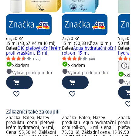
65,50 Kč
75,50 Kč
55,50 Kč
15 ml (43,67 Kč za 10 ml)
15 ml (50,33 Kč za 10 ml)
50 ml (11
Balea
Q10 pleťový oční krém
Balea
Aqua hydratační oční
Balea
den
proti vráskám, 15 ml
roll-on, 15 ml
hydratač
(172)
(40)
Skladem
Skladem
Upoz
Vybrat prodejnu dm
Vybrat prodejnu dm
Skla
Vybra
Zákazníci také zakoupili
Značka: Balea; Název
Značka: Balea; Název
Značka: 
produktu: denní pleťový
produktu: Aqua hydratační
produktu:
krém hydratační, 50 ml;
oční roll-on, 15 ml; Cena:
pleťový 
Cena: 55,50 Kč; Základní
75,50 Kč; Základní cena: 15
39,50 Kč