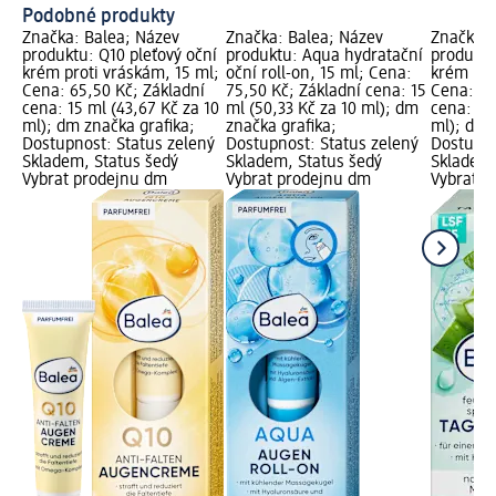
Podobné produkty
Značka: Balea; Název
Značka: Balea; Název
Značka: 
produktu: Q10 pleťový oční
produktu: Aqua hydratační
produktu
krém proti vráskám, 15 ml;
oční roll-on, 15 ml; Cena:
krém hyd
Cena: 65,50 Kč; Základní
75,50 Kč; Základní cena: 15
Cena: 55
cena: 15 ml (43,67 Kč za 10
ml (50,33 Kč za 10 ml); dm
cena: 50 
ml); dm značka grafika;
značka grafika;
ml); dm 
Dostupnost: Status zelený
Dostupnost: Status zelený
Dostupno
Skladem, Status šedý
Skladem, Status šedý
Skladem,
Vybrat prodejnu dm
Vybrat prodejnu dm
Vybrat p