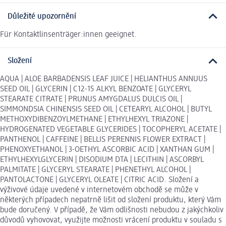
Důležité upozornění
Für Kontaktlinsenträger:innen geeignet.
Složení
AQUA | ALOE BARBADENSIS LEAF JUICE | HELIANTHUS ANNUUS
SEED OIL | GLYCERIN | C12-15 ALKYL BENZOATE | GLYCERYL
STEARATE CITRATE | PRUNUS AMYGDALUS DULCIS OIL |
SIMMONDSIA CHINENSIS SEED OIL | CETEARYL ALCOHOL | BUTYL
METHOXYDIBENZOYLMETHANE | ETHYLHEXYL TRIAZONE |
HYDROGENATED VEGETABLE GLYCERIDES | TOCOPHERYL ACETATE |
PANTHENOL | CAFFEINE | BELLIS PERENNIS FLOWER EXTRACT |
PHENOXYETHANOL | 3-OETHYL ASCORBIC ACID | XANTHAN GUM |
ETHYLHEXYLGLYCERIN | DISODIUM DTA | LECITHIN | ASCORBYL
PALMITATE | GLYCERYL STEARATE | PHENETHYL ALCOHOL |
PANTOLACTONE | GLYCERYL OLEATE | CITRIC ACID. Složení a
výživové údaje uvedené v internetovém obchodě se může v
některých případech nepatrně lišit od složení produktu, který Vám
bude doručený. V případě, že Vám odlišnosti nebudou z jakýchkoliv
důvodů vyhovovat, využijte možnosti vrácení produktu v souladu s