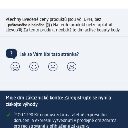
Všechny uvedené ceny produktů jsou vč. DPH, bez
poštovného a balného
(§) Na tento produkt nelze uplatnit
slevu.
(#) Za tento produkt neobdržíte dm active beauty body.
Jak se Vám líbí tato stránka?
Moje dm zákaznické konto: Zaregistrujte se nyní a
získejte výhody
⁽¹⁾ Od 1 290 Kč doprava zdarma včetně expresního
doručení a expresní vyzvednutí v prodejně dm zdarma
pro registrované a přihlášené zákazníky