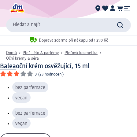
Hledat a najít
Doprava zdarma při nákupu od 1 290 Kč
Domů
Pleť, tělo & parfémy
Pleťová kosmetika
Oční krémy & séra
Balea
oční krém osvěžující, 15 ml
3
(
23 hodnocení
)
bez parfemace
vegan
bez parfemace
vegan