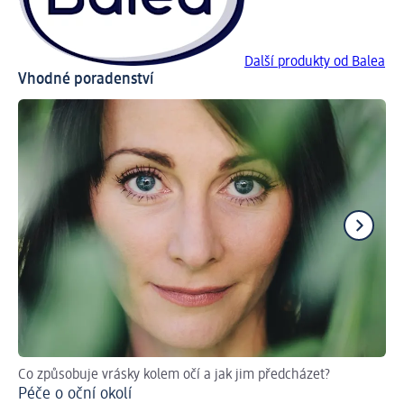
Další produkty od Balea
Vhodné poradenství
Co způsobuje vrásky kolem očí a jak jim předcházet?
Ins
Péče o oční okolí
Co