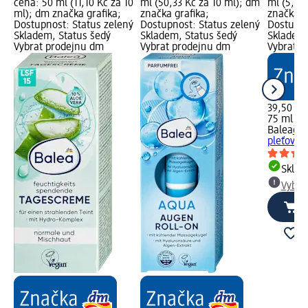
cena: 50 ml (11,10 Kč za 10
ml (50,33 Kč za 10 ml); dm
ml (5,27
ml); dm značka grafika;
značka grafika;
značka g
Dostupnost: Status zelený
Dostupnost: Status zelený
Dostupno
Skladem, Status šedý
Skladem, Status šedý
Skladem,
Vybrat prodejnu dm
Vybrat prodejnu dm
Vybrat p
39,50 Kč
75 ml (5,
Balea
čis
pleťový g
Skla
Vybra