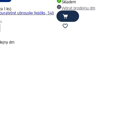
Skladem
Vybrat prodejnu dm
za 1 ks)
ouratelné ubrousky 9x60ks, 540
1)
dejny dm