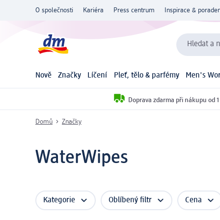
O společnosti
Kariéra
Press centrum
Inspirace & poraden
Hledat a n
Nově
Značky
Líčení
Pleť, tělo & parfémy
Men's Wor
Doprava zdarma při nákupu od 1
Domů
Značky
WaterWipes
Kategorie
Oblíbený filtr
Cena