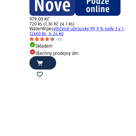
979,00 Kč
720 ks (1,36 Kč za 1 ks)
WaterWipes
vlhčené ubrousky 99,9 % vody 3 v 1,
12x60 ks, 6,24 kg
(12)
Skladem
Všechny prodejny dm