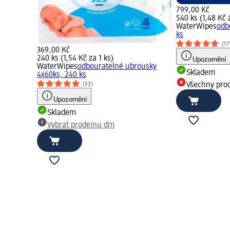
799,00 Kč
540 ks (1,48 Kč 
WaterWipes
odb
ks
(17
369,00 Kč
240 ks (1,54 Kč za 1 ks)
Upozornění
WaterWipes
odbouratelné ubrousky
Skladem
4x60ks, 240 ks
Všechny pro
(33)
Upozornění
Skladem
Vybrat prodejnu dm