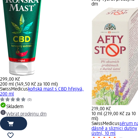
dm
299,00 Kč
200 ml (149,50 Kč za 100 ml)
SwissMedicus
koňská mast s CBD hřejivá,
200 ml
(0)
Skladem
219,00 Kč
10 ml (219,00 Kč za 10
Vybrat prodejnu dm
ml)
SwissMedicus
sérum n
dásně a sliznici dutiny
ústní, 10 ml