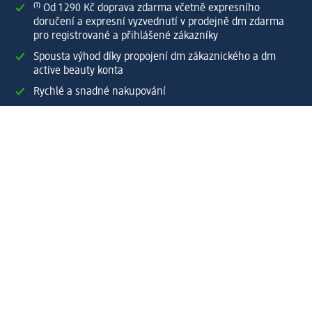
⁽¹⁾ Od 1 290 Kč doprava zdarma včetně expresního
doručení a expresní vyzvednutí v prodejně dm zdarma
pro registrované a přihlášené zákazníky
Spousta výhod díky propojení dm zákaznického a dm
active beauty konta
Rychlé a snadné nakupování
Vytvořit dm zákaznické konto
Služby
Zákaznický program & Servis
Zákaznický servis
Odeslání & Dodání
Vrácení zboží
Společnost
O společnosti
Společenská odpovědnost
Kariéra