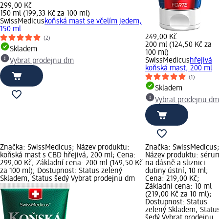
299,00 Kč
150 ml (199,33 Kč za 100 ml)
SwissMedicus
koňská mast se včelím jedem,
150 ml
249,00 Kč
(2)
200 ml (124,50 Kč za
Skladem
100 ml)
SwissMedicus
hřejivá
Vybrat prodejnu dm
koňská mast, 200 ml
(1)
Skladem
Vybrat prodejnu dm
Značka: SwissMedicus; Název produktu:
Značka: SwissMedicus
koňská mast s CBD hřejivá, 200 ml; Cena:
Název produktu: séru
299,00 Kč; Základní cena: 200 ml (149,50 Kč
na dásně a sliznici
za 100 ml); Dostupnost: Status zelený
dutiny ústní, 10 ml;
Skladem, Status šedý Vybrat prodejnu dm
Cena: 219,00 Kč;
Základní cena: 10 ml
(219,00 Kč za 10 ml);
Dostupnost: Status
zelený Skladem, Statu
šedý Vybrat prodejnu