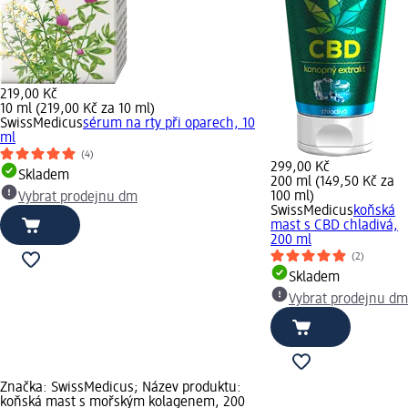
219,00 Kč
10 ml (219,00 Kč za 10 ml)
SwissMedicus
sérum na rty při oparech, 10
ml
(4)
299,00 Kč
Skladem
200 ml (149,50 Kč za
100 ml)
Vybrat prodejnu dm
SwissMedicus
koňská
mast s CBD chladivá,
200 ml
(2)
Skladem
Vybrat prodejnu dm
Značka: SwissMedicus; Název produktu:
koňská mast s mořským kolagenem, 200