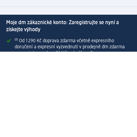
Moje dm zákaznické konto: Zaregistrujte se nyní a
získejte výhody
⁽¹⁾ Od 1 290 Kč doprava zdarma včetně expresního
doručení a expresní vyzvednutí v prodejně dm zdarma
pro registrované a přihlášené zákazníky
Spousta výhod díky propojení dm zákaznického a dm
active beauty konta
Rychlé a snadné nakupování
Vytvořit dm zákaznické konto
Služby
Zákaznický program & Servis
Zákaznický servis