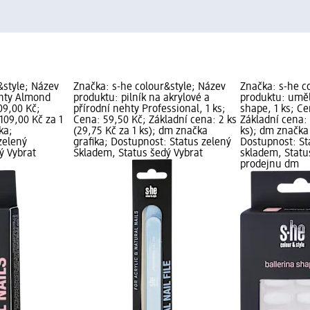
&style; Název
Značka: s-he colour&style; Název
Značka: s-he c
hty Almond
produktu: pilník na akrylové a
produktu: uměl
09,00 Kč;
přírodní nehty Professional, 1 ks;
shape, 1 ks; Ce
(109,00 Kč za 1
Cena: 59,50 Kč; Základní cena: 2 ks
Základní cena: 
ka;
(29,75 Kč za 1 ks); dm značka
ks); dm značka 
zelený
grafika; Dostupnost: Status zelený
Dostupnost: St
ý Vybrat
Skladem, Status šedý Vybrat
skladem, Statu
prodejnu dm