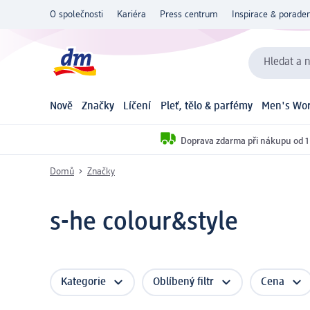
O společnosti
Kariéra
Press centrum
Inspirace & poraden
Hledat a n
Nově
Značky
Líčení
Pleť, tělo & parfémy
Men's Wor
Doprava zdarma při nákupu od 1
Domů
Značky
s-he colour&style
Kategorie
Oblíbený filtr
Cena