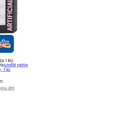
za 1 ks)
yle
umělé nehty
, 1 ks
)
em
ejnu dm