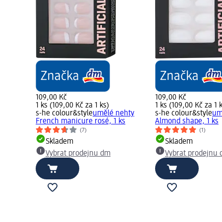
109,00 Kč
109,00 Kč
1 ks (109,00 Kč za 1 ks)
1 ks (109,00 Kč za 1 
s-he colour&style
umělé nehty
s-he colour&style
um
French manicure rosé, 1 ks
Almond shape, 1 ks
(7)
(1)
Skladem
Skladem
Vybrat prodejnu dm
Vybrat prodejnu