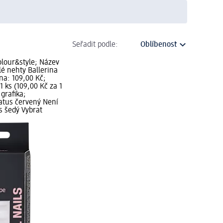
Seřadit podle:
olour&style; Název
é nehty Ballerina
na: 109,00 Kč;
1 ks (109,00 Kč za 1
grafika;
atus červený Není
s šedý Vybrat