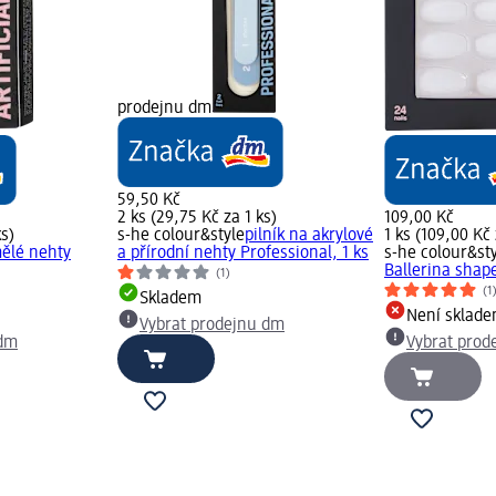
prodejnu dm
59,50 Kč
2 ks (29,75 Kč za 1 ks)
109,00 Kč
ks)
s-he colour&style
pilník na akrylové
1 ks (109,00 Kč 
ělé nehty
a přírodní nehty Professional, 1 ks
s-he colour&st
Ballerina shape
(1)
(1
Skladem
Není sklad
Vybrat prodejnu dm
 dm
Vybrat prod