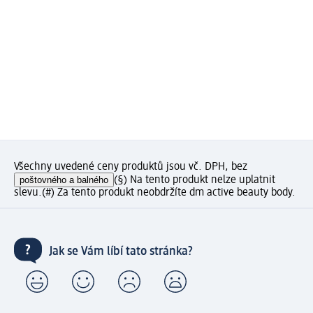
Všechny uvedené ceny produktů jsou vč. DPH, bez
poštovného a balného
(§) Na tento produkt nelze uplatnit
slevu.
(#) Za tento produkt neobdržíte dm active beauty body.
Jak se Vám líbí tato stránka?