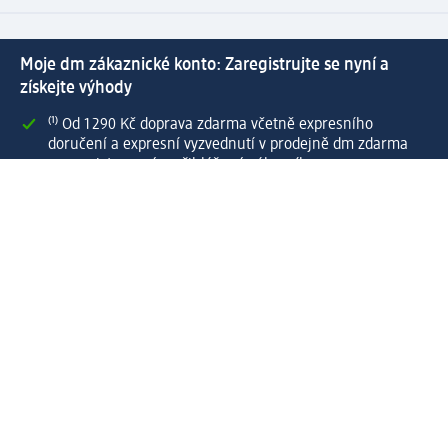
Moje dm zákaznické konto: Zaregistrujte se nyní a
získejte výhody
⁽¹⁾ Od 1 290 Kč doprava zdarma včetně expresního
doručení a expresní vyzvednutí v prodejně dm zdarma
pro registrované a přihlášené zákazníky
Spousta výhod díky propojení dm zákaznického a dm
active beauty konta
Rychlé a snadné nakupování
Vytvořit dm zákaznické konto
Služby
Zákaznický program & Servis
Zákaznický servis