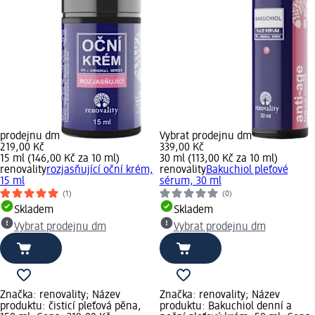
prodejnu dm
Vybrat prodejnu dm
219,00 Kč
339,00 Kč
15 ml (146,00 Kč za 10 ml)
30 ml (113,00 Kč za 10 ml)
renovality
rozjasňující oční krém,
renovality
Bakuchiol pleťové
15 ml
sérum, 30 ml
(1)
(0)
Skladem
Skladem
Vybrat prodejnu dm
Vybrat prodejnu dm
Značka: renovality; Název
Značka: renovality; Název
produktu: čisticí pleťová pěna,
produktu: Bakuchiol denní a