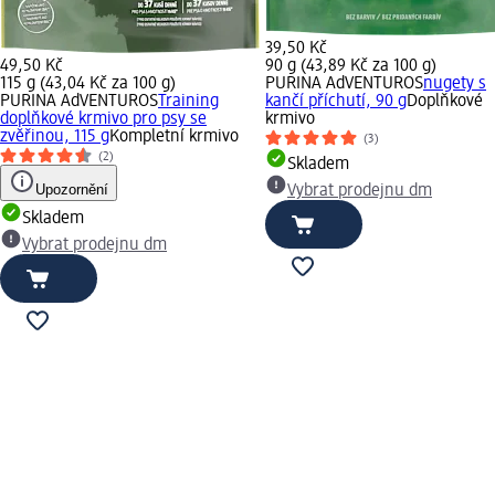
39,50 Kč
49,50 Kč
90 g (43,89 Kč za 100 g)
115 g (43,04 Kč za 100 g)
PURINA AdVENTUROS
nugety s
PURINA AdVENTUROS
Training
kančí příchutí, 90 g
Doplňkové
doplňkové krmivo pro psy se
krmivo
zvěřinou, 115 g
Kompletní krmivo
(3)
(2)
Skladem
Upozornění
Vybrat prodejnu dm
Skladem
Vybrat prodejnu dm