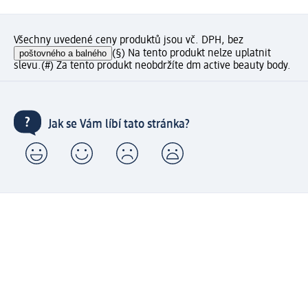
Všechny uvedené ceny produktů jsou vč. DPH, bez
poštovného a balného
(§) Na tento produkt nelze uplatnit
slevu.
(#) Za tento produkt neobdržíte dm active beauty body.
Jak se Vám líbí tato stránka?
Moje dm zákaznické konto: Zaregistrujte se nyní a
získejte výhody
⁽¹⁾ Od 1 290 Kč doprava zdarma včetně expresního
doručení a expresní vyzvednutí v prodejně dm zdarma
pro registrované a přihlášené zákazníky