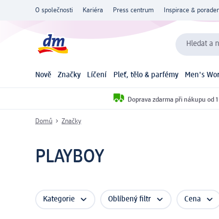
O společnosti
Kariéra
Press centrum
Inspirace & poraden
Hledat a n
Nově
Značky
Líčení
Pleť, tělo & parfémy
Men's Wor
Doprava zdarma při nákupu od 1
Domů
Značky
PLAYBOY
Kategorie
Oblíbený filtr
Cena