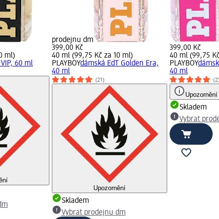
prodejnu dm
399,00 Kč
399,00 Kč
0 ml)
40 ml (99,75 Kč za 10 ml)
40 ml (99,75 Kč
VIP, 60 ml
PLAYBOY
dámská EdT Golden Era,
PLAYBOY
dámsk
40 ml
40 ml
(21)
(2
Upozornění
Skladem
Vybrat prod
ění
Upozornění
Skladem
 dm
Vybrat prodejnu dm