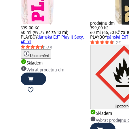
prodejnu dm
399,00 Kč
399,00 Kč
40 ml (99,75 Kč za 10 ml)
60 ml (66,50 Kč za 1
PLAYBOY
dámská EdT Play It Sexy,
PLAYBOY
pánská EdT 
40 ml
(44)
(33)
Upozornění
Skladem
Vybrat prodejnu dm
Upozorn
Skladem
Vybrat prodejnu