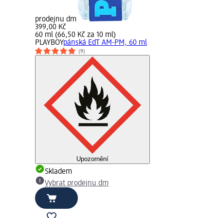
prodejnu dm
399,00 Kč
60 ml (66,50 Kč za 10 ml)
PLAYBOY
pánská EdT AM-PM, 60 ml
(9)
Upozornění
Skladem
Vybrat prodejnu dm