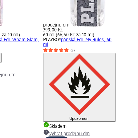
prodejnu dm
399,00 Kč
 za 10 ml)
60 ml (66,50 Kč za 10 ml)
á EdT Wham Glam,
PLAYBOY
pánská EdT My Rules, 60
ml
)
(8)
ejnu dm
Upozornění
Skladem
Vybrat prodejnu dm