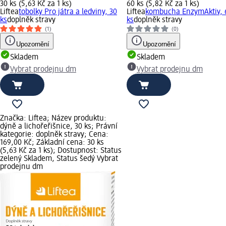
30 ks (5,63 Kč za 1 ks)
60 ks (5,82 Kč za 1 ks)
Liftea
tobolky Pro játra a ledviny, 30
Liftea
kombucha EnzymAktiv, 
ks
doplněk stravy
ks
doplněk stravy
(1)
(0)
Upozornění
Upozornění
Skladem
Skladem
Vybrat prodejnu dm
Vybrat prodejnu dm
Značka: Liftea; Název produktu:
dýně a lichořeřišnice, 30 ks; Právní
kategorie: doplněk stravy; Cena:
169,00 Kč; Základní cena: 30 ks
(5,63 Kč za 1 ks); Dostupnost: Status
zelený Skladem, Status šedý Vybrat
prodejnu dm