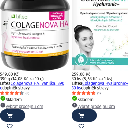
549,00 Kč
259,00 Kč
390 g (14,08 Kč za 10 g)
30 ks (8,63 Kč za 1 ks)
Liftea
Colagenova HA, vanilka, 390
Liftea
Colagenova Hyaluronic+
g
doplněk stravy
30 ks
doplněk stravy
(8)
(1)
Skladem
Skladem
Vybrat prodejnu dm
Vybrat prodejnu dm