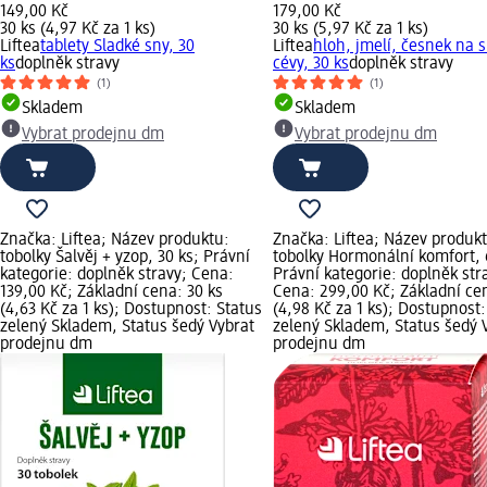
149,00 Kč
179,00 Kč
30 ks (4,97 Kč za 1 ks)
30 ks (5,97 Kč za 1 ks)
Liftea
tablety Sladké sny, 30
Liftea
hloh, jmelí, česnek na s
ks
doplněk stravy
cévy, 30 ks
doplněk stravy
(1)
(1)
Skladem
Skladem
Vybrat prodejnu dm
Vybrat prodejnu dm
Značka: Liftea; Název produktu:
Značka: Liftea; Název produk
tobolky Šalvěj + yzop, 30 ks; Právní
tobolky Hormonální komfort, 
kategorie: doplněk stravy; Cena:
Právní kategorie: doplněk str
139,00 Kč; Základní cena: 30 ks
Cena: 299,00 Kč; Základní ce
(4,63 Kč za 1 ks); Dostupnost: Status
(4,98 Kč za 1 ks); Dostupnost:
zelený Skladem, Status šedý Vybrat
zelený Skladem, Status šedý 
prodejnu dm
prodejnu dm