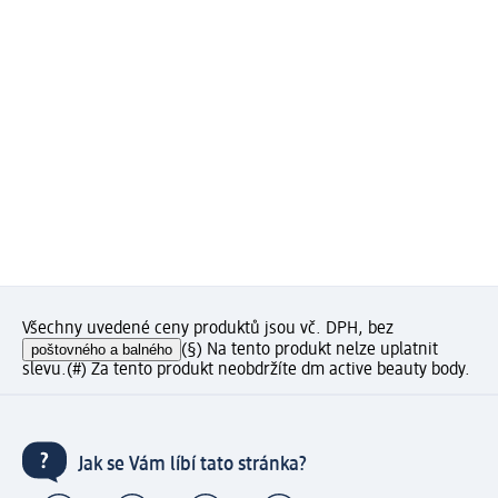
Všechny uvedené ceny produktů jsou vč. DPH, bez
poštovného a balného
(§) Na tento produkt nelze uplatnit
slevu.
(#) Za tento produkt neobdržíte dm active beauty body.
Jak se Vám líbí tato stránka?