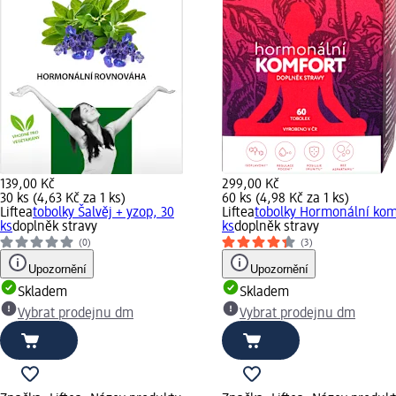
139,00 Kč
299,00 Kč
30 ks (4,63 Kč za 1 ks)
60 ks (4,98 Kč za 1 ks)
Liftea
tobolky Šalvěj + yzop, 30
Liftea
tobolky Hormonální kom
ks
doplněk stravy
ks
doplněk stravy
(0)
(3)
Upozornění
Upozornění
Skladem
Skladem
Vybrat prodejnu dm
Vybrat prodejnu dm