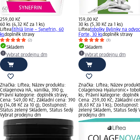
259,00 Kč
159,00 Kč
60 ks (4,32 Kč za 1 ks)
30 ks (5,30 Kč za 1 ks)
Liftea
štíhlá linie – Synefrin, 60
Liftea
tobolky Bylinky na odvo
ks
doplněk stravy
Forte, 30 ks
doplněk stravy
(2)
(3)
Skladem
Skladem
Vybrat prodejnu dm
Vybrat prodejnu dm
Značka: Liftea; Název produktu:
Značka: Liftea; Název produk
Colagenova HA, vanilka, 390 g;
Colagenova Hyaluronic+ tobol
Právní kategorie: doplněk stravy;
ks; Právní kategorie: doplněk 
Cena: 549,00 Kč; Základní cena: 390
Cena: 259,00 Kč; Základní cen
g (14,08 Kč za 10 g); Dostupnost:
(8,63 Kč za 1 ks); Dostupnost:
Status zelený Skladem, Status šedý
zelený Skladem, Status šedý 
Vybrat prodejnu dm
prodejnu dm