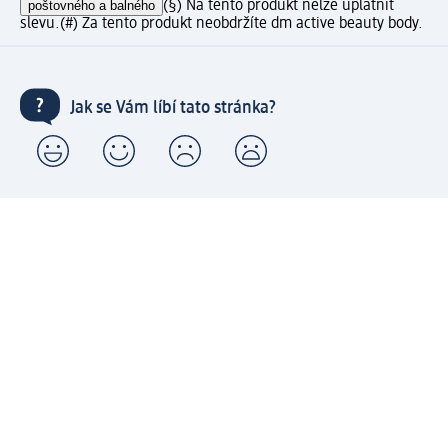
poštovného a balného
(§) Na tento produkt nelze uplatnit
slevu.
(#) Za tento produkt neobdržíte dm active beauty body.
Jak se Vám líbí tato stránka?
Moje dm zákaznické konto: Zaregistrujte se nyní a
získejte výhody
⁽¹⁾ Od 1 290 Kč doprava zdarma včetně expresního
doručení a expresní vyzvednutí v prodejně dm zdarma
pro registrované a přihlášené zákazníky
Spousta výhod díky propojení dm zákaznického a dm
active beauty konta
Rychlé a snadné nakupování