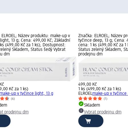
 ELROEL; Název produktu: make-up v
Značka: ELROEL; Název pr
 light, 13 g; Cena: 499,00 Kč; Základní
tyčince deep, 13 g; Cena: 
 ks (499,00 Kč za 1 ks); Dostupnost:
cena: 1 ks (499,00 Kč za 1
zelený Skladem, Status šedý Vybrat
Status zelený Skladem, St
nu dm
prodejnu dm
Kč
499,00 Kč
9,00 Kč za 1 ks)
1 ks (499,00 Kč za 1 ks)
make-up v tyčince light, 13 g
ELROEL
make-up v tyčince 
(6)
(1)
adem
Skladem
at prodejnu dm
Vybrat prodejnu dm