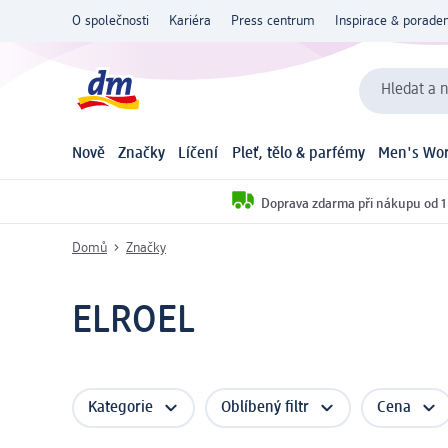
O společnosti
Kariéra
Press centrum
Inspirace & poraden
Hledat a n
Nově
Značky
Líčení
Pleť, tělo & parfémy
Men's Wor
Doprava zdarma při nákupu od 1
Domů
Značky
ELROEL
Kategorie
Oblíbený filtr
Cena