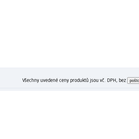
Všechny uvedené ceny produktů jsou vč. DPH, bez
pošt
Jak se Vám líbí tato stránka