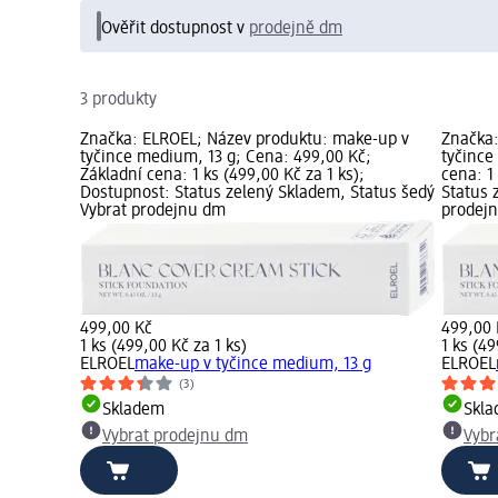
Ověřit dostupnost v
prodejně dm
3 produkty
Značka: ELROEL; Název produktu: make-up v
Značka:
tyčince medium, 13 g; Cena: 499,00 Kč;
tyčince
Základní cena: 1 ks (499,00 Kč za 1 ks);
cena: 1
Dostupnost: Status zelený Skladem, Status šedý
Status 
Vybrat prodejnu dm
prodej
499,00 Kč
499,00 
1 ks (499,00 Kč za 1 ks)
1 ks (49
ELROEL
make-up v tyčince medium, 13 g
ELROEL
(3)
Skladem
Skl
Vybrat prodejnu dm
Vybr