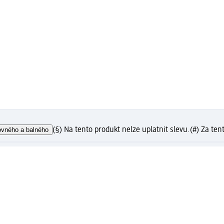
ovného a balného
(§) Na tento produkt nelze uplatnit slevu.
(#) Za ten
?