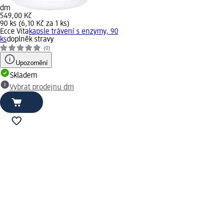
dm
549,00 Kč
90 ks (6,10 Kč za 1 ks)
Ecce Vita
kapsle trávení s enzymy, 90
ks
doplněk stravy
(0)
Upozornění
Skladem
Vybrat prodejnu dm