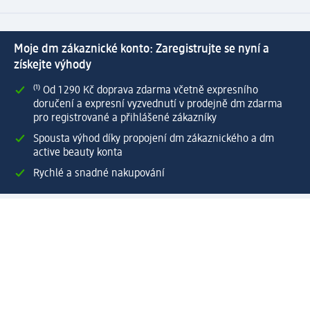
Moje dm zákaznické konto: Zaregistrujte se nyní a
získejte výhody
⁽¹⁾ Od 1 290 Kč doprava zdarma včetně expresního
doručení a expresní vyzvednutí v prodejně dm zdarma
pro registrované a přihlášené zákazníky
Spousta výhod díky propojení dm zákaznického a dm
active beauty konta
Rychlé a snadné nakupování
Vytvořit dm zákaznické konto
Služby
Zákaznický program & Servis
Zákaznický servis