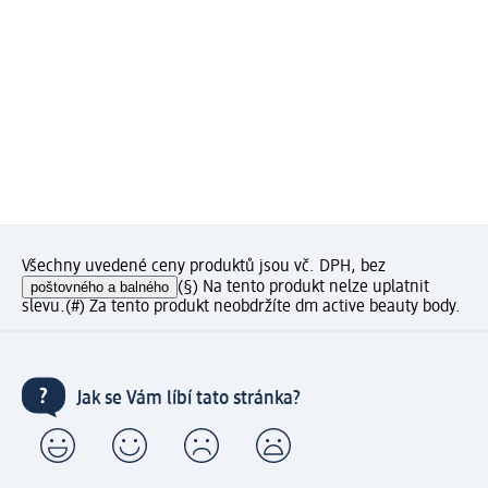
Všechny uvedené ceny produktů jsou vč. DPH, bez
poštovného a balného
(§) Na tento produkt nelze uplatnit
slevu.
(#) Za tento produkt neobdržíte dm active beauty body.
Jak se Vám líbí tato stránka?