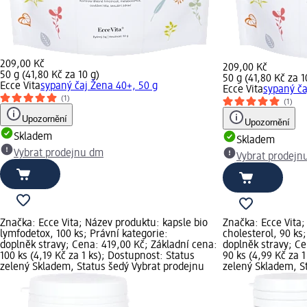
209,00 Kč
209,00 Kč
50 g (41,80 Kč za 10 g)
50 g (41,80 Kč za 1
Ecce Vita
sypaný čaj Žena 40+, 50 g
Ecce Vita
sypaný ča
(1)
(1)
Upozornění
Upozornění
Skladem
Skladem
Vybrat prodejnu dm
Vybrat prodejn
Značka: Ecce Vita; Název produktu: kapsle bio
Značka: Ecce Vita;
lymfodetox, 100 ks; Právní kategorie:
cholesterol, 90 ks
doplněk stravy; Cena: 419,00 Kč; Základní cena:
doplněk stravy; Ce
100 ks (4,19 Kč za 1 ks); Dostupnost: Status
90 ks (4,99 Kč za 
zelený Skladem, Status šedý Vybrat prodejnu
zelený Skladem, S