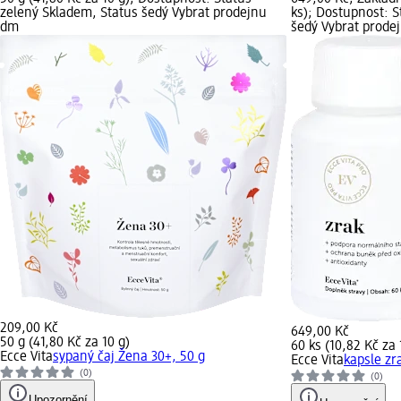
zelený Skladem, Status šedý Vybrat prodejnu
ks); Dostupnost: S
dm
šedý Vybrat prode
209,00 Kč
649,00 Kč
50 g (41,80 Kč za 10 g)
60 ks (10,82 Kč za 
Ecce Vita
sypaný čaj Žena 30+, 50 g
Ecce Vita
kapsle zr
(0)
(0)
Upozornění