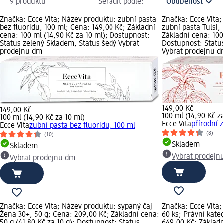
9 produktů
Seřadit podle:
Značka: Ecce Vita; Název produktu: zubní pasta
Značka: Ecce Vita;
bez fluoridu, 100 ml; Cena: 149,00 Kč; Základní
zubní pasta Tulsi,
cena: 100 ml (14,90 Kč za 10 ml); Dostupnost:
Základní cena: 100
Status zelený Skladem, Status šedý Vybrat
Dostupnost: Statu
prodejnu dm
Vybrat prodejnu 
149,00 Kč
149,00 Kč
100 ml (14,90 Kč z
100 ml (14,90 Kč za 10 ml)
Ecce Vita
přírodní 
Ecce Vita
zubní pasta bez fluoridu, 100 ml
(8)
(10)
Skladem
Skladem
Vybrat prodejn
Vybrat prodejnu dm
Značka: Ecce Vita; Název produktu: sypaný čaj
Značka: Ecce Vita;
Žena 30+, 50 g; Cena: 209,00 Kč; Základní cena:
60 ks; Právní kate
50 g (41,80 Kč za 10 g); Dostupnost: Status
649,00 Kč; Základn