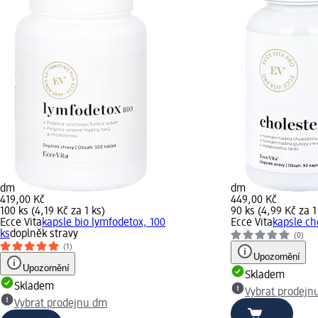
dm
dm
419,00 Kč
449,00 Kč
100 ks (4,19 Kč za 1 ks)
90 ks (4,99 Kč za 1
Ecce Vita
kapsle bio lymfodetox, 100
Ecce Vita
kapsle ch
ks
doplněk stravy
(0)
(1)
Upozornění
Upozornění
Skladem
Skladem
Vybrat prodejn
Vybrat prodejnu dm