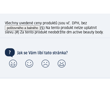
Všechny uvedené ceny produktů jsou vč. DPH, bez
poštovného a balného
(§) Na tento produkt nelze uplatnit
slevu.
(#) Za tento produkt neobdržíte dm active beauty body.
Jak se Vám líbí tato stránka?
Moje dm zákaznické konto: Zaregistrujte se nyní a
získejte výhody
⁽¹⁾ Od 1 290 Kč doprava zdarma včetně expresního