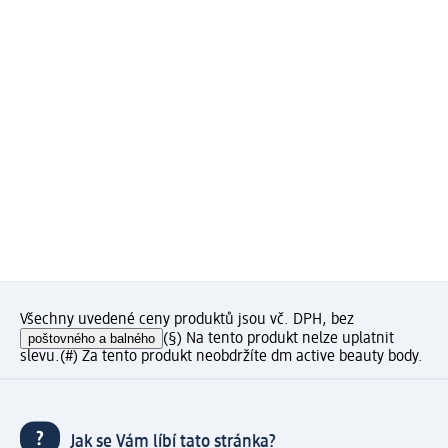
Všechny uvedené ceny produktů jsou vč. DPH, bez
poštovného a balného
(§) Na tento produkt nelze uplatnit
slevu.
(#) Za tento produkt neobdržíte dm active beauty body.
Jak se Vám líbí tato stránka?