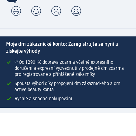
Moje dm zákaznické konto: Zaregistrujte se nyní a
získejte výhody
⁽¹⁾ Od 1 290 Kč doprava zdarma včetně expresního
doručení a expresní vyzvednutí v prodejně dm zdarma
pro registrované a přihlášené zákazníky
Spousta výhod díky propojení dm zákaznického a dm
active beauty konta
Rychlé a snadné nakupování
Vytvořit dm zákaznické konto