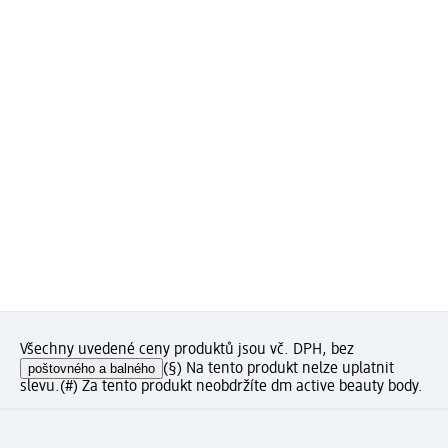
Všechny uvedené ceny produktů jsou vč. DPH, bez
poštovného a balného
(§) Na tento produkt nelze uplatnit
slevu.
(#) Za tento produkt neobdržíte dm active beauty body.