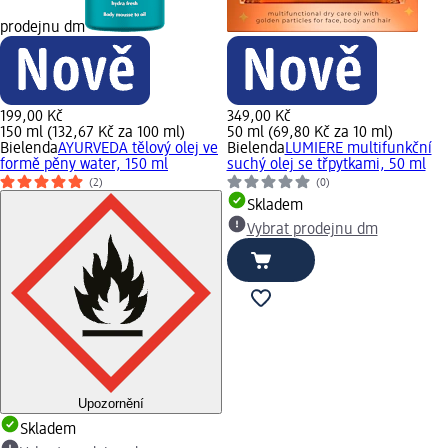
prodejnu dm
199,00 Kč
349,00 Kč
150 ml (132,67 Kč za 100 ml)
50 ml (69,80 Kč za 10 ml)
Bielenda
AYURVEDA tělový olej ve
Bielenda
LUMIERE multifunkční
formě pěny water, 150 ml
suchý olej se třpytkami, 50 ml
(2)
(0)
Skladem
Vybrat prodejnu dm
Upozornění
Skladem