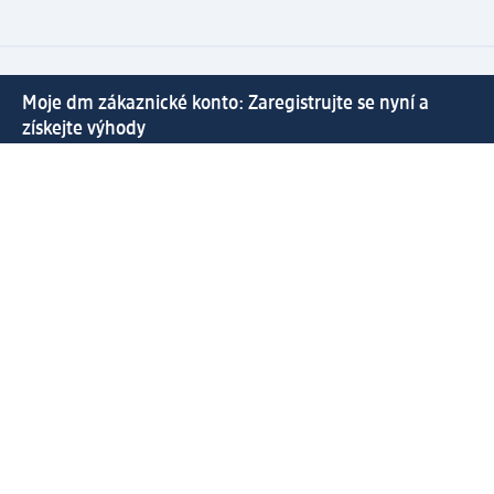
Moje dm zákaznické konto: Zaregistrujte se nyní a
získejte výhody
⁽¹⁾ Od 1 290 Kč doprava zdarma včetně expresního
doručení a expresní vyzvednutí v prodejně dm zdarma
pro registrované a přihlášené zákazníky
Spousta výhod díky propojení dm zákaznického a dm
active beauty konta
Rychlé a snadné nakupování
Vytvořit dm zákaznické konto
Služby