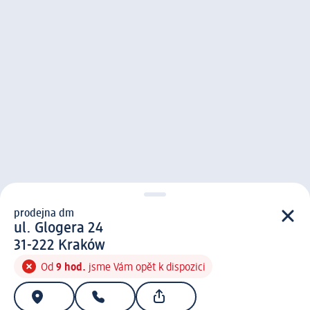
prodejna dm
prodejna d m
ul. Glogera 24
3 1 - 2 2 2
31-222
Kraków
Od
9 hod.
jsme Vám opět k dispozici