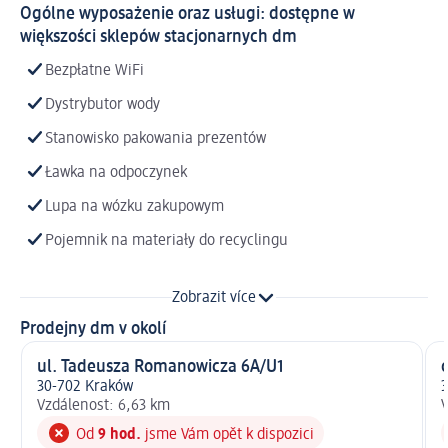
Ogólne wyposażenie oraz usługi: dostępne w
większości sklepów stacjonarnych dm
Bezpłatne WiFi
Dystrybutor wody
Stanowisko pakowania prezentów
Ławka na odpoczynek
Lupa na wózku zakupowym
Pojemnik na materiały do recyclingu
Zobrazit více
Prodejny dm v okolí
ul. Tadeusza Romanowicza 6A/U1
o
30-702 Kraków
3
Vzdálenost: 6,63 km
V
Od
9 hod.
jsme Vám opět k dispozici