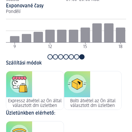
Exponované časy
Pondělí
Út
9
12
15
18
Szállítási módok
Expressz átvétel az Ön által
Bolti átvétel az Ön által
választott dm üzletben
választott dm üzletben
Üzletünkben elérhető: