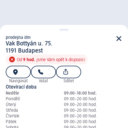
prodejna dm
prodejna d m
Vak Bottyán u. 75.
1 1 9 1
1191
Budapest
Od
9 hod.
jsme Vám opět k dispozici
Navigovat
Volat
Sdílet
Otevírací doba
Neděle
09:00–18:00 hod.
Pondělí
09:00–20:00 hod.
Úterý
09:00–20:00 hod.
Středa
09:00–20:00 hod.
Čtvrtek
09:00–20:00 hod.
Pátek
09:00–20:00 hod.
Sobota
09:00–20:00 hod.