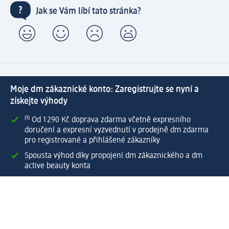
Jak se Vám líbí tato stránka?
Moje dm zákaznické konto: Zaregistrujte se nyní a
získejte výhody
⁽¹⁾ Od 1 290 Kč doprava zdarma včetně expresního
doručení a expresní vyzvednutí v prodejně dm zdarma
pro registrované a přihlášené zákazníky
Spousta výhod díky propojení dm zákaznického a dm
active beauty konta
Rychlé a snadné nakupování
Vytvořit dm zákaznické konto