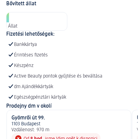
Bővített állat
Állat
Fizetési lehetőségek:
Bankkártya
Érintéses fizetés
Készpénz
Active Beauty pontok gyűjtése és beváltása
dm Ajándékkártyák
Egészségpénztári kártyák
Prodejny dm v okolí
Gyömrői út 99.
Ü
1103 Budapest
1
Vzdálenost: 970 m
V