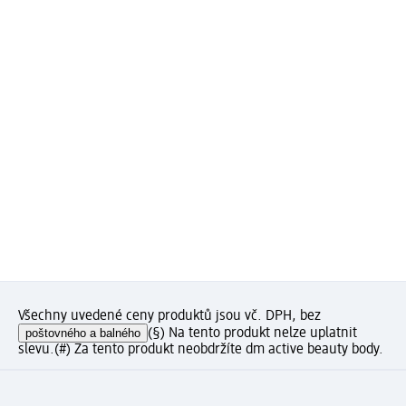
Všechny uvedené ceny produktů jsou vč. DPH, bez
poštovného a balného
(§) Na tento produkt nelze uplatnit
slevu.
(#) Za tento produkt neobdržíte dm active beauty body.