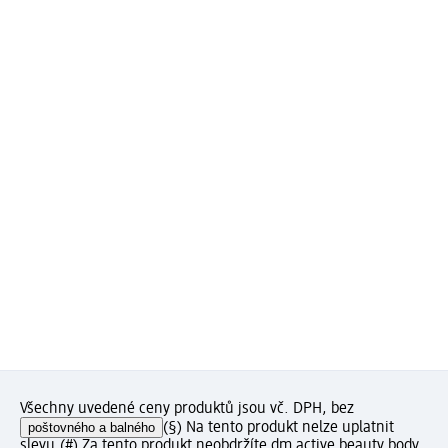
Všechny uvedené ceny produktů jsou vč. DPH, bez
poštovného a balného
(§) Na tento produkt nelze uplatnit
slevu.
(#) Za tento produkt neobdržíte dm active beauty body.