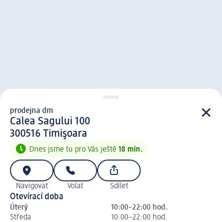
prodejna dm
prodejna d m
Calea Sagului 100
3 0 0 5 1 6
300516
Timişoara
Dnes jsme tu pro Vás ještě
18 min.
Navigovat
Volat
Sdílet
Otevírací doba
Úterý
10:00–22:00 hod.
Středa
10:00–22:00 hod.