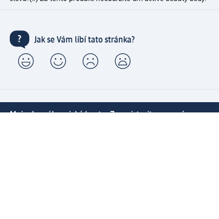
Jak se Vám líbí tato stránka?
Moje dm zákaznické konto: Zaregistrujte se nyní a
získejte výhody
⁽¹⁾ Od 1 290 Kč doprava zdarma včetně expresního
doručení a expresní vyzvednutí v prodejně dm zdarma
pro registrované a přihlášené zákazníky
Spousta výhod díky propojení dm zákaznického a dm
active beauty konta
Rychlé a snadné nakupování