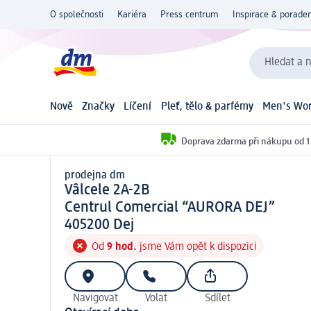
O společnosti
Kariéra
Press centrum
Inspirace & poraden
Hledat a n
Nově
Značky
Líčení
Pleť, tělo & parfémy
Men's Wor
Doprava zdarma při nákupu od 1
prodejna dm
prodejna d m
Vâlcele 2A-2B
Centrul Comercial “AURORA DEJ”
4 0 5 2 0 0
405200
Dej
Od
9 hod.
jsme Vám opět k dispozici
Navigovat
Volat
Sdílet