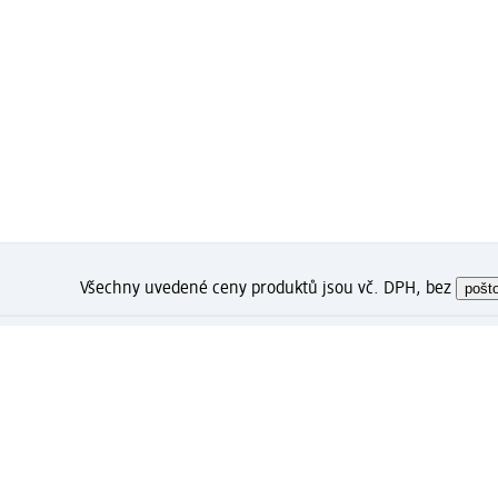
Všechny uvedené ceny produktů jsou vč. DPH, bez
pošt
Jak se Vám líbí tato stránka