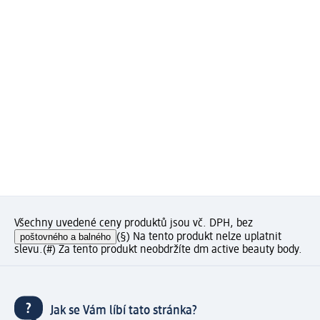
Všechny uvedené ceny produktů jsou vč. DPH, bez
poštovného a balného
(§) Na tento produkt nelze uplatnit
slevu.
(#) Za tento produkt neobdržíte dm active beauty body.
Jak se Vám líbí tato stránka?