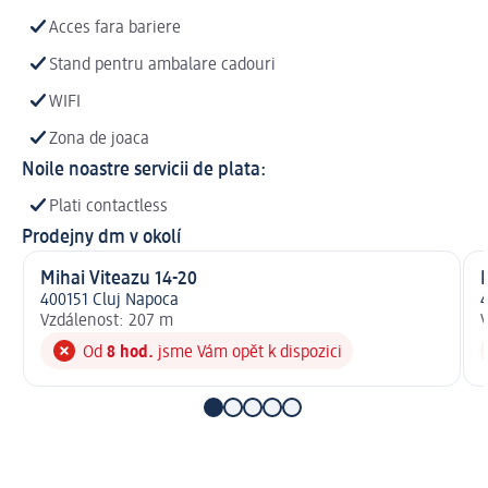
Acces fara bariere
Stand pentru ambalare cadouri
WIFI
Zona de joaca
Noile noastre servicii de plata:
Plati contactless
Prodejny dm v okolí
Mihai Viteazu 14-20
M
400151 Cluj Napoca
4
Vzdálenost: 207 m
V
Od
8 hod.
jsme Vám opět k dispozici