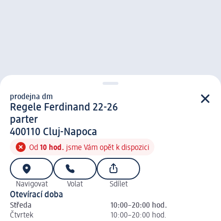
prodejna dm
prodejna d m
Regele Ferdinand 22-26
parter
4 0 0 1 1 0
400110
Cluj-Napoca
Od
10 hod.
jsme Vám opět k dispozici
Navigovat
Volat
Sdílet
Otevírací doba
Středa
10:00–20:00 hod.
Čtvrtek
10:00–20:00 hod.