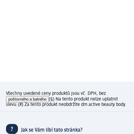
Všechny uvedené ceny produktů jsou vč. DPH, bez
poštovného a balného
(§) Na tento produkt nelze uplatnit
slevu.
(#) Za tento produkt neobdržíte dm active beauty body.
Jak se Vám líbí tato stránka?