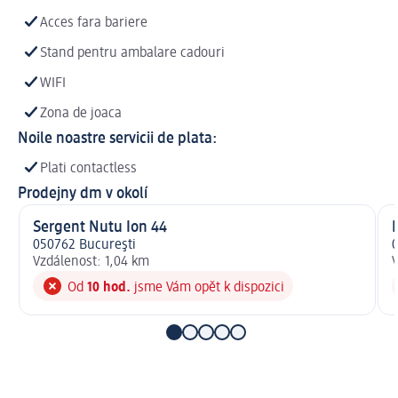
Acces fara bariere
Stand pentru ambalare cadouri
WIFI
Zona de joaca
Noile noastre servicii de plata:
Plati contactless
Prodejny dm v okolí
Sergent Nutu Ion 44
050762 Bucureşti
0
Vzdálenost: 1,04 km
V
Od
10 hod.
jsme Vám opět k dispozici