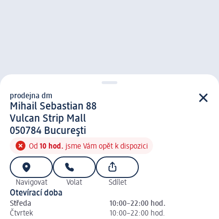
prodejna dm
prodejna d m
Mihail Sebastian 88
Vulcan Strip Mall
0 5 0 7 8 4
050784
Bucureşti
Od
10 hod.
jsme Vám opět k dispozici
Navigovat
Volat
Sdílet
Otevírací doba
Středa
10:00–22:00 hod.
Čtvrtek
10:00–22:00 hod.