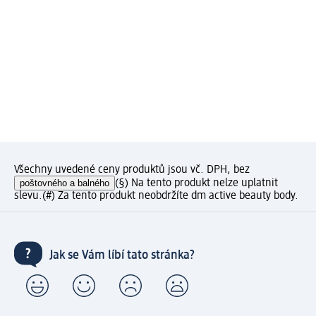
Všechny uvedené ceny produktů jsou vč. DPH, bez
poštovného a balného
(§) Na tento produkt nelze uplatnit
slevu.
(#) Za tento produkt neobdržíte dm active beauty body.
Jak se Vám líbí tato stránka?