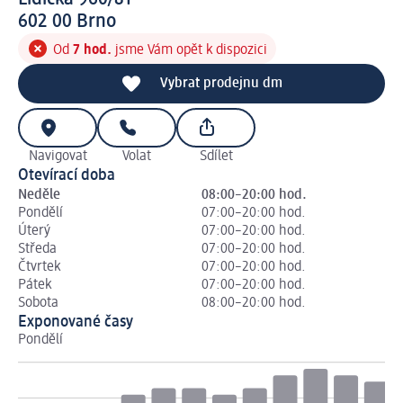
6 0 2 0 0
602 00
Brno
Od
7 hod.
jsme Vám opět k dispozici
Vybrat prodejnu dm
Navigovat
Volat
Sdílet
Otevírací doba
Neděle
08:00–20:00 hod.
Pondělí
07:00–20:00 hod.
Úterý
07:00–20:00 hod.
Středa
07:00–20:00 hod.
Čtvrtek
07:00–20:00 hod.
Pátek
07:00–20:00 hod.
Sobota
08:00–20:00 hod.
Exponované časy
Pondělí
Út