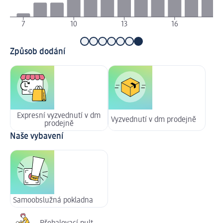
7
10
13
16
Způsob dodání
Expresní vyzvednutí v dm
Vyzvednutí v dm prodejně
prodejně
Naše vybavení
Samoobslužná pokladna