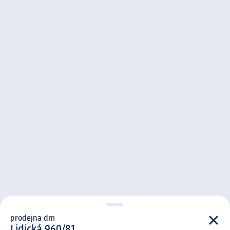
prodejna dm
prodejna d m
Lidická 960/81