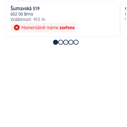
Šumavská 519
602 00 Brno
6
Vzdálenost: 955 m
V
Momentálně máme
zavřeno