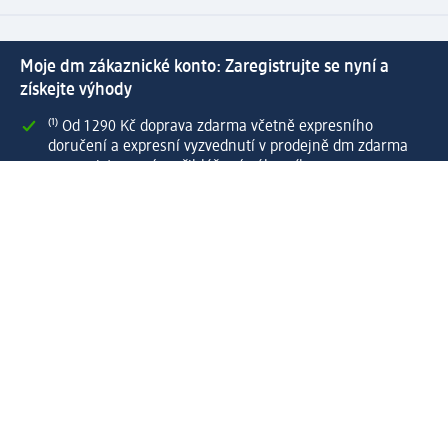
Moje dm zákaznické konto: Zaregistrujte se nyní a
získejte výhody
⁽¹⁾ Od 1 290 Kč doprava zdarma včetně expresního
doručení a expresní vyzvednutí v prodejně dm zdarma
pro registrované a přihlášené zákazníky
Spousta výhod díky propojení dm zákaznického a dm
active beauty konta
Rychlé a snadné nakupování
Vytvořit dm zákaznické konto
Služby
Zákaznický program & Servis
Zákaznický servis